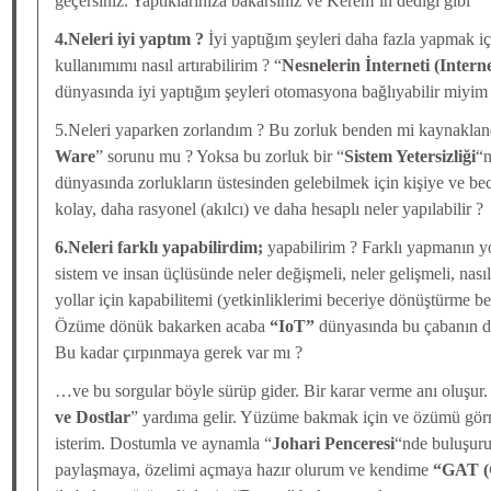
geçersiniz. Yaptıklarınıza bakarsınız ve Kerem’in dediği gibi
4.Neleri iyi yaptım ?
İyi yaptığım şeyleri daha fazla yapmak i
kullanımımı nasıl artırabilirim ? “
Nesnelerin İnterneti (Intern
dünyasında iyi yaptığım şeyleri otomasyona bağlıyabilir miyim
5.Neleri yaparken zorlandım ? Bu zorluk benden mi kaynakland
Ware
” sorunu mu ? Yoksa bu zorluk bir “
Sistem Yetersizliği
“n
dünyasında zorlukların üstesinden gelebilmek için kişiye ve be
kolay, daha rasyonel (akılcı) ve daha hesaplı neler yapılabilir ?
6.Neleri farklı yapabilirdim;
yapabilirim ? Farklı yapmanın yo
sistem ve insan üçlüsünde neler değişmeli, neler gelişmeli, nasıl
yollar için kapabilitemi (yetkinliklerimi beceriye dönüştürme bec
Özüme dönük bakarken acaba
“IoT”
dünyasında bu çabanın da
Bu kadar çırpınmaya gerek var mı ?
…ve bu sorgular böyle sürüp gider. Bir karar verme anı oluşur. 
ve Dostlar
” yardıma gelir. Yüzüme bakmak için ve özümü görm
isterim. Dostumla ve aynamla “
Johari Penceresi
“nde buluşuru
paylaşmaya, özelimi açmaya hazır olurum ve kendime
“GAT (