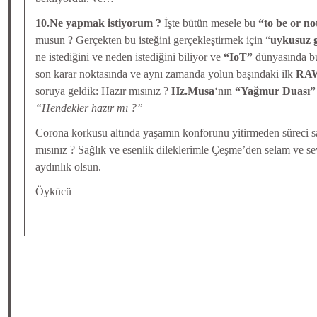
10.Ne yapmak istiyorum ?
İşte bütün mesele bu
“to be or no
musun ? Gerçekten bu isteğini gerçekleştirmek için “
uykusuz g
ne istediğini ve neden istediğini biliyor ve
“IoT”
dünyasında bu
son karar noktasında ve aynı zamanda yolun başındaki ilk
RAW
soruya geldik: Hazır mısınız ?
Hz.Musa
‘nın
“Yağmur Duası”
“Hendekler hazır mı ?”
Corona korkusu altında yaşamın konforunu yitirmeden süreci sa
mısınız ? Sağlık ve esenlik dileklerimle Çeşme’den selam ve se
aydınlık olsun.
Öykücü