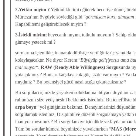
2.Yetkin miyim ?
Yetkinliklerimi eğiterek beceriye dönüştüreb
Mürteza’nın övgüyle söylediği gibi “
görmüşem kurs, almışam t
Kapabilitemi geliştirebilecek miyim ?
3.İstekli miyim;
heyecanlı mıyım, tutkulu muyum ? Sahip oldu
gitmeye yetecek mi ?
sorularına içtenlikle, inanarak dürüstçe verdiğiniz üç yanıt da “e
kolaylaşacaktır. Ne diyor Kerem “
Büyüyüp gelişiyoruz ama bun
mal oluyor
“.
RAW (Ready Able Willingness) Sorgusu
nda uy
yola çıktınız ? Bunları karşılayacak güç sizde var mıydı ? Ya d
mıydınız ? Bu potansiyel gücü nasıl açığa çıkaracaksınız ?
Bu sorguları içinizde yaşarken soluklanma ihtiyacı duydunuz.
ruhunuzun size yetişmesini beklemek istediniz. Bu teneffüste bi
arpa boyu
” yol gittiğinize baktınız. Deneyimlerinizi düşündü
sorgulamak istediniz. Disiplinli ve düzenli sorgulamaya yatkın
inanıyor musunuz ? Bu sorgulamayı içtenlikle ve fayda umara
Tüm bu sorular kümesi beyninizde yuvalanırken “
MAS (More 