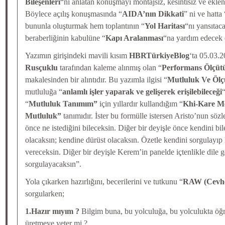
Bileşenleri
“ni anlatan konuşmayı montajsız, kesintisiz ve ekle
Böylece açılış konuşmasında “
AIDA’nın Dikkati
” ni ve hatta 
bununla oluşturmak hem toplantının “
Yol Haritası
“nı yansıtac
beraberliğinin kabulüne “
Kapı Aralanması
“na yardım edecek 
Yazımın girişindeki mavili kısım
HBRTürkiyeBlog
‘ta 05.03.
Rusçuklu
tarafından kaleme alınmış olan “
Performans Ölçüt
makalesinden bir alıntıdır. Bu yazımla ilgisi “
Mutluluk Ve Ölç
mutluluğa “
anlamlı işler yaparak ve gelişerek erişilebileceği
“
Mutluluk Tanımım”
için yıllardır kullandığım “
Khi-Kare M
Mutluluk”
tanımıdır. İster bu formülle istersen Aristo’nun söz
önce ne istediğini bileceksin. Diğer bir deyişle önce kendini bi
olacaksın; kendine dürüst olacaksın. Özetle kendini sorgulayıp 
vereceksin. Diğer bir deyişle Kerem’in panelde içtenlikle dile g
sorgulayacaksın”.
Yola çıkarken hazırlığını, becerilerini ve tutkunu “
RAW (Cevhe
sorgularken;
1.Hazır mıyım ?
Bilgim buna, bu yolculuğa, bu yolculukta öğ
üretmeye yeter mi ?