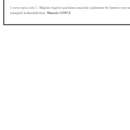
[ www.copcu.com ] - Bilginin özgürce paylasimi amaciyla yazilarimin bir kismini veya ta
amaçlarla kullanabilirsiniz.
Mustafa COPCU