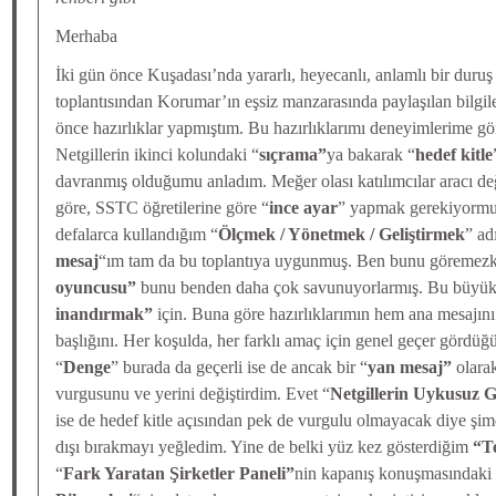
Merhaba
İki gün önce Kuşadası’nda yararlı, heyecanlı, anlamlı bir duruş
toplantısından Korumar’ın eşsiz manzarasında paylaşılan bilgi
önce hazırlıklar yapmıştım. Bu hazırlıklarımı deneyimlerime gör
Netgillerin ikinci kolundaki “
sıçrama”
ya bakarak “
hedef kitle
davranmış olduğumu anladım. Meğer olası katılımcılar aracı değ
göre, SSTC öğretilerine göre “
ince ayar
” yapmak gerekiyormu
defalarca kullandığım “
Ölçmek / Yönetmek / Geliştirmek
” ad
mesaj
“ım tam da bu toplantıya uygunmuş. Ben bunu göremez
oyuncusu”
bunu benden daha çok savunuyorlarmış. Bu büyük 
inandırmak”
için. Buna göre hazırlıklarımın hem ana mesajın
başlığını. Her koşulda, her farklı amaç için genel geçer gördü
“
Denge
” burada da geçerli ise de ancak bir “
yan mesaj”
olarak
vurgusunu ve yerini değiştirdim. Evet “
Netgillerin Uykusuz G
ise de hedef kitle açısından pek de vurgulu olmayacak diye şim
dışı bırakmayı yeğledim. Yine de belki yüz kez gösterdiğim
“Te
“
Fark Yaratan Şirketler Paneli”
nin kapanış konuşmasındaki