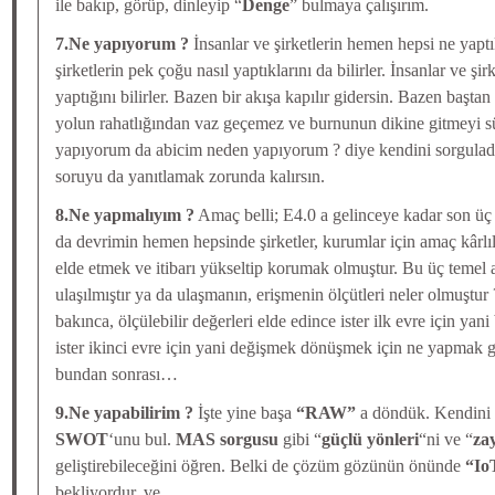
ile bakıp, görüp, dinleyip “
Denge
” bulmaya çalışırım.
7.Ne yapıyorum ?
İnsanlar ve şirketlerin hemen hepsi ne yaptıkl
şirketlerin pek çoğu nasıl yaptıklarını da bilirler. İnsanlar ve şi
yaptığını bilirler. Bazen bir akışa kapılır gidersin. Bazen başta
yolun rahatlığından vaz geçemez ve burnunun dikine gitmeyi s
yapıyorum da abicim neden yapıyorum ? diye kendini sorgulad
soruyu da yanıtlamak zorunda kalırsın.
8.Ne yapmalıyım ?
Amaç belli; E4.0 a gelinceye kadar son üç
da devrimin hemen hepsinde şirketler, kurumlar için amaç kârlıl
elde etmek ve itibarı yükseltip korumak olmuştur. Bu üç temel a
ulaşılmıştır ya da ulaşmanın, erişmenin ölçütleri neler olmuştur
bakınca, ölçülebilir değerleri elde edince ister ilk evre için ya
ister ikinci evre için yani değişmek dönüşmek için ne yapmak ge
bundan sonrası…
9.Ne yapabilirim ?
İşte yine başa
“RAW”
a döndük. Kendini b
SWOT
‘unu bul.
MAS sorgusu
gibi “
güçlü yönleri
“ni ve “
zay
geliştirebileceğini öğren. Belki de çözüm gözünün önünde
“Io
bekliyordur. ve…