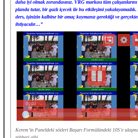
daha iyi olmak zorundasınız. VRG markası tüm çalışanlarını
planda tutar, bir gazlı içecek ile bu etkileşimi yakalayamadı
ders, işinizin kalbine bir amaç koymanız gerektiği ve gerçekt
ihtiyacıdır…”
Kerem’in Paneldeki sözleri Başarı Formülündeki 10S’e ulaşma
rehberi gibi