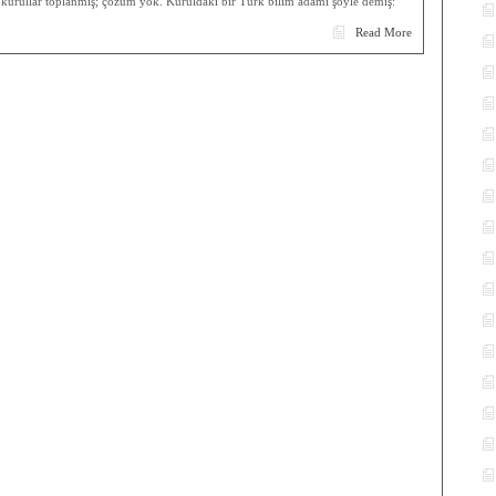
kurullar toplanmış; çözüm yok. Kuruldaki bir Türk bilim adamı şöyle demiş:
için
Read More