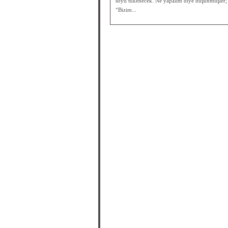
soyu tükenecek. Ne yapalım diye düşünmüşler; 
“Bizim...