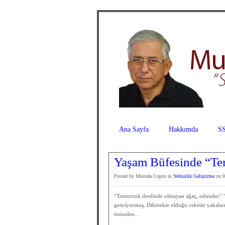
Ana Sayfa
Hakkımda
SS
Yaşam Büfesinde “Ter
Posted by Mustafa Copcu in
Yetkinlik Geliştirme
on 0
“Tomurcuk derdinde olmayan ağaç, odundur” “
getiriyormuş. Dikmekte olduğu ceketin yakaların
önünden...