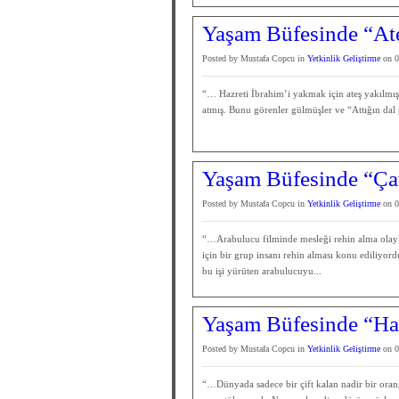
Yaşam Büfesinde “Ate
Posted by Mustafa Copcu in
Yetkinlik Geliştirme
on 0
“… Hazreti İbrahim’i yakmak için ateş yakılmış.
atmış. Bunu görenler gülmüşler ve “Attığın dal p
Yaşam Büfesinde “Çat
Posted by Mustafa Copcu in
Yetkinlik Geliştirme
on 0
“…Arabulucu filminde mesleği rehin alma olayla
için bir grup insanı rehin alması konu ediliyord
bu işi yürüten arabulucuyu...
Yaşam Büfesinde “Hav
Posted by Mustafa Copcu in
Yetkinlik Geliştirme
on 0
“…Dünyada sadece bir çift kalan nadir bir oran