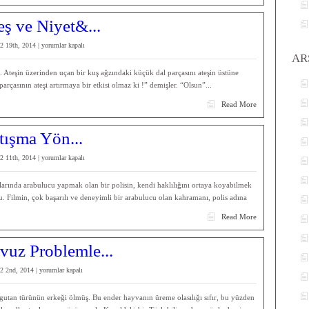
ş ve Niyet&...
Yaşam
2 19th, 2014 |
yorumlar kapalı
AR
Büfesinde
“Ateş
 Ateşin üzerinden uçan bir kuş ağzındaki küçük dal parçasını ateşin üstüne
ve
arçasının ateşi artırmaya bir etkisi olmaz ki !” demişler. “Olsun”...
Niyet”
Read More
için
ışma Yön...
Yaşam
2 11th, 2014 |
yorumlar kapalı
Büfesinde
“Çatışma
rında arabulucu yapmak olan bir polisin, kendi haklılığını ortaya koyabilmek
Yönetimi”
u. Filmin, çok başarılı ve deneyimli bir arabulucu olan kahramanı, polis adına
için
Read More
uz Problemle...
Yaşam
2 2nd, 2014 |
yorumlar kapalı
Büfesinde
“Havuz
gutan türünün erkeği ölmüş. Bu ender hayvanın üreme olasılığı sıfır, bu yüzden
Problemleri”