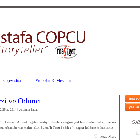
TC (esestisi)
Videolar & Mesajlar
zi ve Oduncu...
massg
yazılar
Yaşam
2 25th, 2014 |
yorumlar kapalı
Büfesinde
“Terzi
SA
… Oduncu Ahmet dağdan kestiği odunları eşeğine yüklemiş sabah sabah pazara
ve
a rabadifta yapmakta olan Bursa’lı Terzi Sadık (!), başını kaldırınca kapısının
Oduncu”
Read More
için