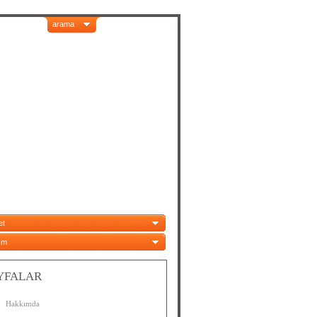
arama
et
ım
YFALAR
Hakkımda