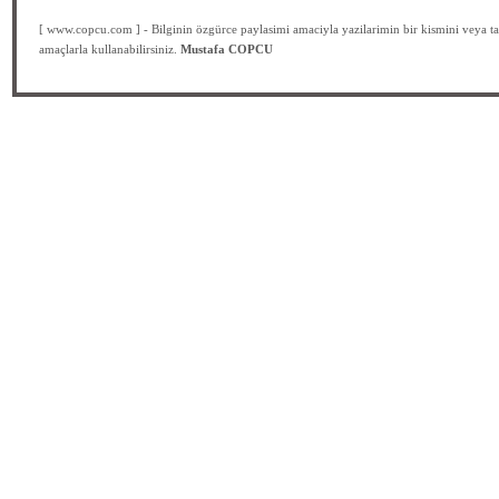
[ www.copcu.com ] - Bilginin özgürce paylasimi amaciyla yazilarimin bir kismini veya ta
amaçlarla kullanabilirsiniz.
Mustafa COPCU