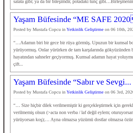
salata gibi; ya da bir bileşimdir, potadaki tunç gibi…Birleşmenin
Yaşam Büfesinde “ME SAFE 2020
Posted by Mustafa Copcu in
Yetkinlik Geliştirme
on 06 10th, 20
“…Adamın biri bir gece bir rüya görmüş. Upuzun bir kumsal bo
yürüyormuş. Onlar yürürken de tam karşılarında gökyüzünden bi
hayatından sahneler geçiyormuş. Kumsal adamın hayat yoluy
çift...
Yaşam Büfesinde “Sabır ve Sevgi...
Posted by Mustafa Copcu in
Yetkinlik Geliştirme
on 06 3rd, 202
“… Size hiçbir dilek verilmemiştir ki gerçekleştirmek için gerek
verilmemiş olsun (>acta non verba / laf değil eylem; oturuyorsa
yürüyorsan koş);… Ayna olmazsa yüzümü dostlar olmazsa özü