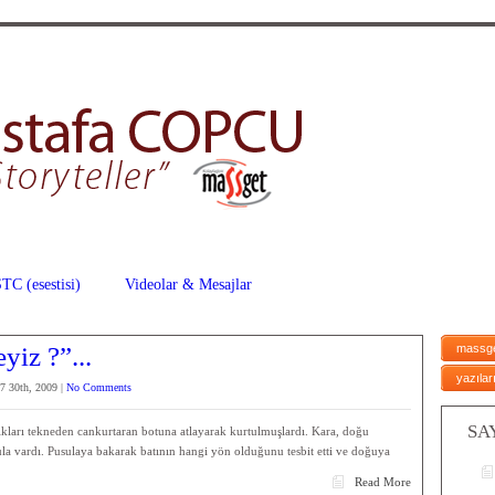
TC (esestisi)
Videolar & Mesajlar
iz ?”...
massg
yazılar
7 30th, 2009 |
No Comments
SA
ları tekneden cankurtaran botuna atlayarak kurtulmuşlardı. Kara, doğu
ula vardı. Pusulaya bakarak batının hangi yön olduğunu tesbit etti ve doğuya
Read More