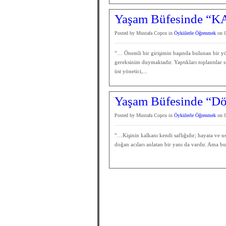
Yaşam Büfesinde “KA
Posted by Mustafa Copcu in
Öykülerle Öğrenmek
on 0
“… Önemli bir girişimin başında bulunan bir yön
gereksinim duymaktadır. Yaptıkları toplantılar 
üst yönetici,...
Yaşam Büfesinde “Dör
Posted by Mustafa Copcu in
Öykülerle Öğrenmek
on 0
“…Kişinin kalkanı kendi saflığıdır; hayata ve u
doğan acıları anlatan bir yanı da vardır. Ama b