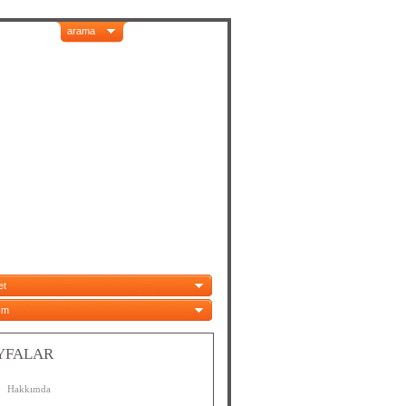
arama
et
ım
YFALAR
Hakkımda