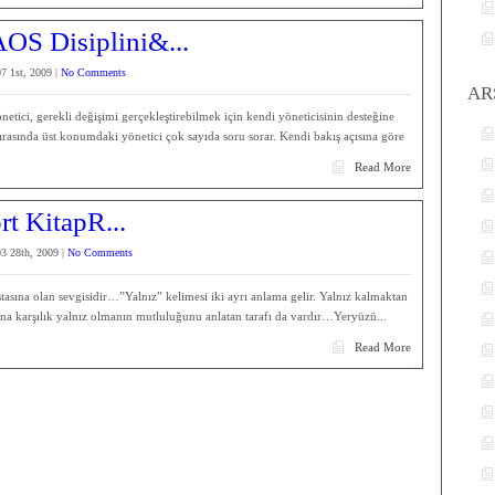
OS Disiplini&...
7 1st, 2009 |
No Comments
AR
etici, gerekli değişimi gerçekleştirebilmek için kendi yöneticisinin desteğine
sırasında üst konumdaki yönetici çok sayıda soru sorar. Kendi bakış açısına göre
Read More
t KitapR...
3 28th, 2009 |
No Comments
stasına olan sevgisidir…”Yalnız” kelimesi iki ayrı anlama gelir. Yalnız kalmaktan
una karşılık yalnız olmanın mutluluğunu anlatan tarafı da vardır…Yeryüzü...
Read More