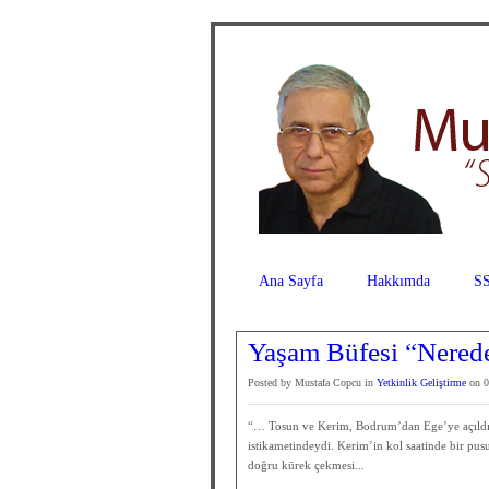
Ana Sayfa
Hakkımda
SS
Yaşam Büfesi “Neredey
Posted by Mustafa Copcu in
Yetkinlik Geliştirme
on 0
“… Tosun ve Kerim, Bodrum’dan Ege’ye açıldık
istikametindeydi. Kerim’in kol saatinde bir pus
doğru kürek çekmesi...