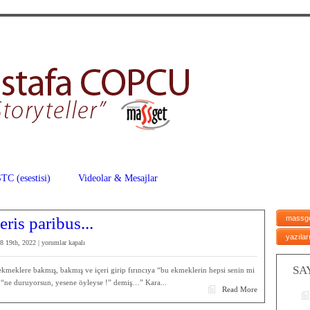
TC (esestisi)
Videolar & Mesajlar
ris paribus...
massg
yazılar
Yaşam
8 19th, 2022 |
yorumlar kapalı
Büfesinde
“ceteris
SA
ekmeklere bakmış, bakmış ve içeri girip fırıncıya “bu ekmeklerin hepsi senin mi
paribus
 “ne duruyorsun, yesene öyleyse !” demiş…” Kara...
Read More
*
(ENKİNİ