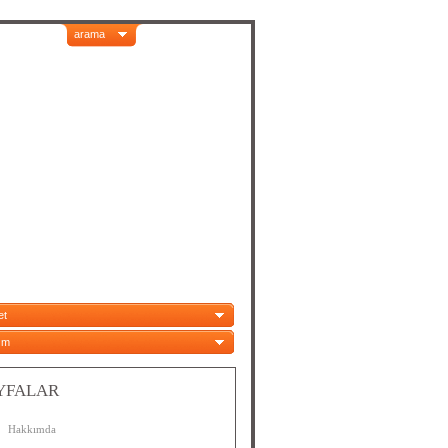
arama
et
ım
YFALAR
Hakkımda