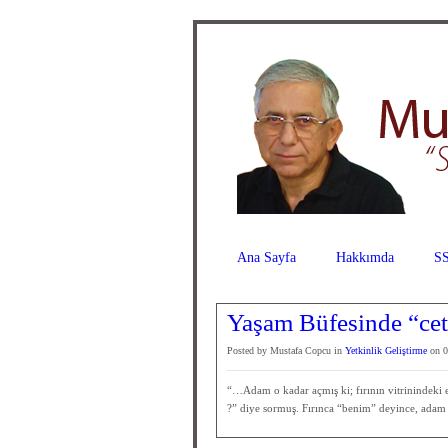
Ana Sayfa
Hakkımda
SS
Yaşam Büfesinde “cete
Posted by Mustafa Copcu in
Yetkinlik Geliştirme
on 0
“…Adam o kadar açmış ki; fırının vitrinindeki 
?” diye sormuş. Fırınca “benim” deyince, adam