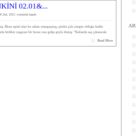
03.01)”
KİNİ 02.01&...
için
Yaşam
8 2nd, 2022 |
yorumlar kapalı
Büfesinde
AR
“ENKİNİ
mış. Biraz aptal olan bu adam utangaçmış; çünkü çok zengin olduğu halde
02.01”
rla birlikte yaşayan bir hırsız ona gelip şöyle demiş: “Kafanda saç çıkaracak
için
Read More