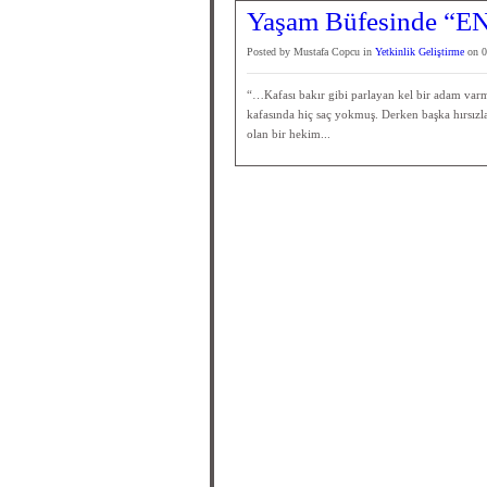
Yaşam Büfesinde “EN
Posted by Mustafa Copcu in
Yetkinlik Geliştirme
on 0
“…Kafası bakır gibi parlayan kel bir adam var
kafasında hiç saç yokmuş. Derken başka hırsızla
olan bir hekim...