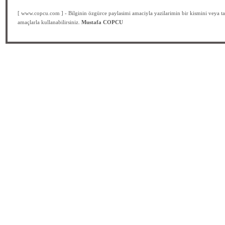
[ www.copcu.com ] - Bilginin özgürce paylasimi amaciyla yazilarimin bir kismini veya ta
amaçlarla kullanabilirsiniz.
Mustafa COPCU