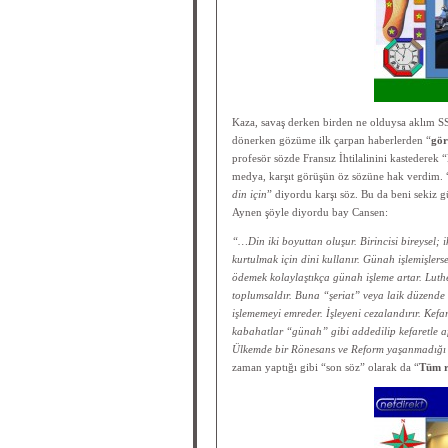
Kaza, savaş derken birden ne olduysa aklım S
dönerken gözüme ilk çarpan haberlerden “
gör
profesör sözde Fransız İhtilalinini kastedere
medya, karşıt görüşün öz sözüne hak verdim. 
din için
” diyordu karşı söz. Bu da beni sekiz
Aynen şöyle diyordu bay Cansen:
“…Din iki boyuttan oluşur. Birincisi bireysel; 
kurtulmak için dini kullanır. Günah işlemişler
ödemek kolaylaştıkça günah işleme artar. Luthe
toplumsaldır. Buna “şeriat” veya laik düzende
işlememeyi emreder. İşleyeni cezalandırır. Kefa
kabahatlar “günah” gibi addedilip kefaretle af
Ülkemde bir Rönesans ve Reform yaşanmadığı 
zaman yaptığı gibi “son söz” olarak da “
Tüm r