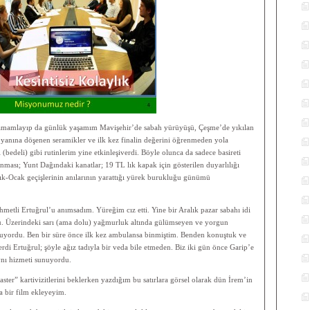
tamamlayıp da günlük yaşamım Mavişehir’de sabah yürüyüşü, Çeşme’de yıkılan
yanına döşenen seramikler ve ilk kez finalin değerini öğrenmeden yola
(bedeli) gibi rutinlerim yine etkinleşiverdi. Böyle olunca da sadece basireti
nması; Yunt Dağındaki kanatlar; 19 TL lık kapak için gösterilen duyarlılığı
ık-Ocak geçişlerinin anılarının yarattığı yürek burukluğu günümü
metli Ertuğrul’u anımsadım. Yüreğim cız etti. Yine bir Aralık pazar sabahı idi
du. Üzerindeki sarı (ama dolu) yağmurluk altında gülümseyen ve yorgun
kunuyordu. Ben bir süre önce ilk kez ambulansa binmiştim. Benden konuştuk ve
rdi Ertuğrul; şöyle ağız tadıyla bir veda bile etmeden. Biz iki gün önce Garip’e
ynı hizmeti sunuyordu.
ter” kartivizitlerini beklerken yazdığım bu satırlara görsel olarak dün İrem’in
a bir film ekleyeyim.