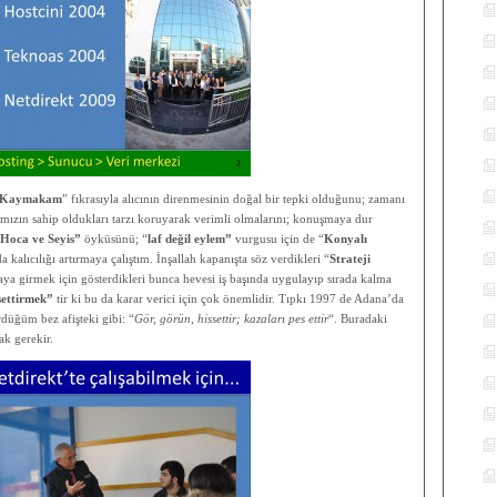
Kaymakam
” fıkrasıyla alıcının direnmesinin doğal bir tepki olduğunu; zamanı
rımızın sahip oldukları tarzı koruyarak verimli olmalarını; konuşmaya dur
Hoca ve Seyis”
öyküsünü; “
laf değil eylem”
vurgusu için de “
Konyalı
a kalıcılığı artırmaya çalıştım. İnşallah kapanışta söz verdikleri “
Strateji
ıraya girmek için gösterdikleri bunca hevesi iş başında uygulayıp sırada kalma
settirmek”
tir ki bu da karar verici için çok önemlidir. Tıpkı 1997 de Adana’da
düğüm bez afişteki gibi: “
Gör, görün, hissettir; kazaları pes ettir
“. Buradaki
k gerekir.