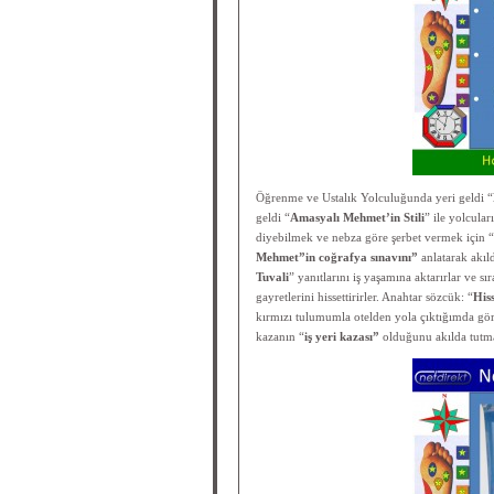
Öğrenme ve Ustalık Yolculuğunda yeri geldi “
geldi “
Amasyalı Mehmet’in Stili
” ile yolcula
diyebilmek ve nebza göre şerbet vermek için “
Mehmet”in coğrafya sınavını”
anlatarak akıld
Tuvali
” yanıtlarını iş yaşamına aktarırlar ve s
gayretlerini hissettirirler. Anahtar sözcük: “
His
kırmızı tulumumla otelden yola çıktığımda gör
kazanın “
iş yeri kazası”
olduğunu akılda tutma