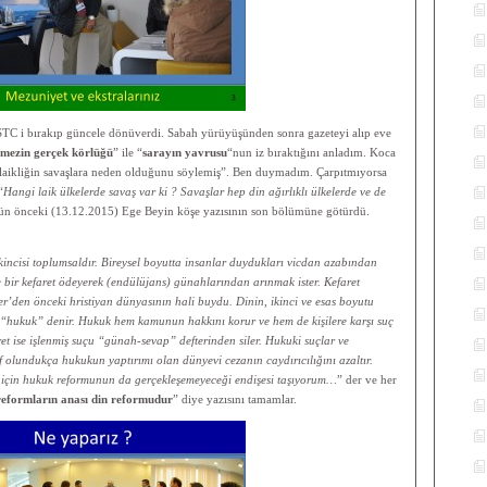
STC i bırakıp güncele dönüverdi. Sabah yürüyüşünden sonra gazeteyi alıp eve
mezin gerçek körlüğü
” ile “
sarayın yavrusu
“nun iz bıraktığını anladım. Koca
k “laikliğin savaşlara neden olduğunu söylemiş”. Ben duymadım. Çarpıtmıyorsa
“
Hangi laik ülkelerde savaş var ki ? Savaşlar hep din ağırlıklı ülkelerde ve de
 gün önceki (13.12.2015) Ege Beyin köşe yazısının son bölümüne götürdü.
ikincisi toplumsaldır. Bireysel boyutta insanlar duydukları vicdan azabından
se bir kefaret ödeyerek (endülüjans) günahlarından arınmak ister. Kefaret
r’den önceki hristiyan dünyasının hali buydu. Dinin, ikinci ve esas boyutu
 “hukuk” denir. Hukuk hem kamunun hakkını korur ve hem de kişilere karşı suç
ret ise işlenmiş suçu “günah-sevap” defterinden siler. Hukuki suçlar ve
 olundukça hukukun yaptırımı olan dünyevi cezanın caydırıcılığını azaltır.
için hukuk reformunun da gerçekleşemeyeceği endişesi taşıyorum…
” der ve her
eformların anası din reformudur
” diye yazısını tamamlar.