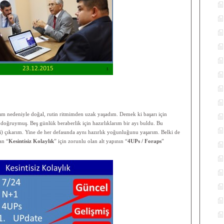
rım nedeniyle doğal, rutin ritmimden uzak yaşadım. Demek ki başarı için
 doğruymuş. Beş günlük beraberlik için hazırlıklarım bir ayı buldu. Bu
i) çıkarım. Yine de her defasında aynı hazırlık yoğunluğunu yaşarım. Belki de
an “
Kesintisiz Kolaylık
” için zorunlu olan alt yapının “
4UPs / Foraps
”