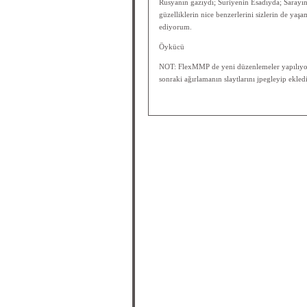
Rusyanın gazıydı; Suriyenin Esadıyda; Sarayın
güzelliklerin nice benzerlerini sizlerin de yaş
ediyorum.
Öykücü
NOT: FlexMMP de yeni düzenlemeler yapılıyor
sonraki ağırlamanın slaytlarını jpegleyip ekl