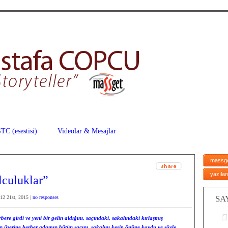
TC (esestisi)
Videolar & Mesajlar
massg
yazılar
culuklar”
SA
12 21st, 2015 |
no responses
re girdi ve yeni bir gelin aldığını, saçındaki, sakalındaki kırlaşmış
un üzerine berber adamın bütün saçını, sakalını kesip önüne koydu ve şöyle