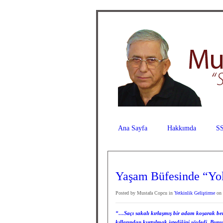
Ana Sayfa
Hakkımda
SS
Yaşam Büfesinde “Yol
Posted by Mustafa Copcu in
Yetkinlik Geliştirme
on 
“…Saçı sakalı kırlaşmış bir adam koşarak berbe
kıllarından kurtulmak istediğini söyledi. Bun