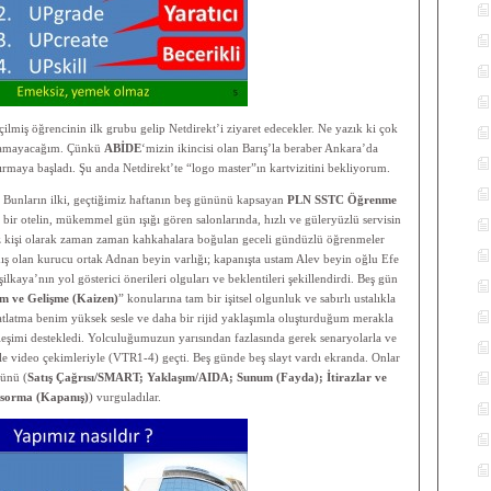
iş öğrencinin ilk grubu gelip Netdirekt’i ziyaret edecekler. Ne yazık ki çok
olamayacağım. Çünkü
ABİDE
‘mizin ikincisi olan Barış’la beraber Ankara’da
maya başladı. Şu anda Netdirekt’te “logo master”ın kartvizitini bekliyorum.
. Bunların ilki, geçtiğimiz haftanın beş gününü kapsayan
PLN SSTC Öğrenme
bir otelin, mükemmel gün ışığı gören salonlarında, hızlı ve güleryüzlü servisin
iz kişi olarak zaman zaman kahkahalara boğulan geceli gündüzlü öğrenmeler
ış olan kurucu ortak Adnan beyin varlığı; kapanışta ustam Alev beyin oğlu Efe
lkaya’nın yol gösterici önerileri olguları ve beklentileri şekillendirdi. Beş gün
şim ve Gelişme (Kaizen)
” konularına tam bir işitsel olgunluk ve sabırlı ustalıkla
tlatma benim yüksek sesle ve daha bir rijid yaklaşımla oluşturduğum merakla
leşimi destekledi. Yolculuğumuzun yarısından fazlasında gerek senaryolarla ve
ile video çekimleriyle (VTR1-4) geçti. Beş günde beş slayt vardı ekranda. Onlar
ünü (
Satış Çağrısı/SMART; Yaklaşım/AIDA; Sunum (Fayda); İtirazlar ve
ş sorma (Kapanış)
) vurguladılar.