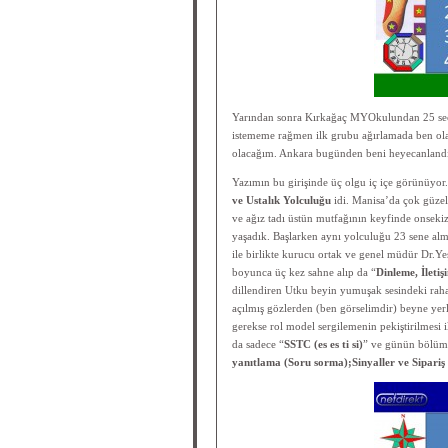
Yarından sonra Kırkağaç MYOkulundan 25 seçilm
istememe rağmen ilk grubu ağırlamada ben 
olacağım. Ankara bugünden beni heyecanlandır
Yazımın bu girişinde üç olgu iç içe görünüyor
ve Ustalık Yolculuğu
idi. Manisa’da çok güzel 
ve ağız tadı üstün mutfağının keyfinde onsek
yaşadık. Başlarken aynı yolculuğu 23 sene alm
ile birlikte kurucu ortak ve genel müdür Dr.Yeşi
boyunca üç kez sahne alıp da “
Dinleme, İleti
dillendiren Utku beyin yumuşak sesindeki raha
açılmış gözlerden (ben görselimdir) beyne yer
gerekse rol model sergilemenin pekiştirilmesi 
da sadece “
SSTC (es es ti si)
” ve günün bölüm
yanıtlama (Soru sorma);Sinyaller ve Sipari