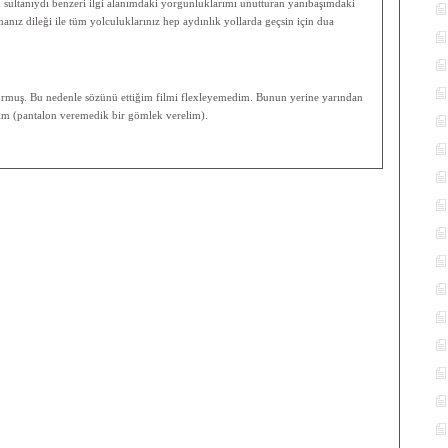
 sultanıydı benzeri ilgi alanımdaki yorgunluklarımı unutturan yanıbaşımdaki
amanız dileği ile tüm yolculuklarınız hep aydınlık yollarda geçsin için dua
muş. Bu nedenle sözünü ettiğim filmi flexleyemedim. Bunun yerine yarından
edim (pantalon veremedik bir gömlek verelim).