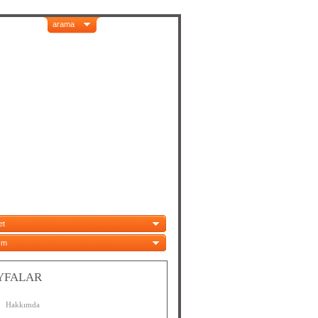
arama
et
ım
YFALAR
Hakkımda