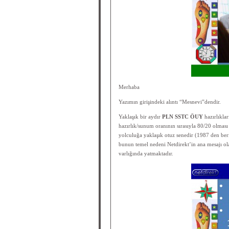
Merhaba
Yazımın girişindeki alıntı “Mesnevi”dendir.
Yaklaşık bir aydır
PLN SSTC ÖUY
hazırlıkla
hazırlık/sunum oranının sırasıyla 80/20 olması
yolculuğa yaklaşık otuz senedir (1987 den ber
bunun temel nedeni Netdirekt’in ana mesajı ol
varlığında yatmaktadır.