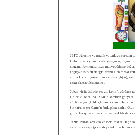
SSTC öğrenme ve ustalık yolculuğu sürecini 
Fethinin Yeri yanında ada yürüyüşü, kuyunun 
çıkışımın beklentiyi aşan maliyet/ödeme değeri 
bağlayan beceriksizliğin ürünü olan motor çalı
onbin lira için göstermeme ahmaklığı(m); Aral
damgalamayı hızlandırdı.
Sabah yürüyüşünde Sevgili Bekir’i görünce rah
birkaç yıl önce. Sakin sakin karşıdan geliyor
yüzünde çektiği bir ağrının, sızının izleri o
bir hafta sonra Garip’te buluşalım dedik. Ölüve
gittik. Garip de ölüvermişti ve oğul Mustafa a
Yazımı burda keseyim ve Netdirekt’te “logo mas
ders olarak yaptığı kurabiye çekimlerinden kıs