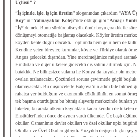
Üçlüsü” ?
“
İş içinde, işle, iş için üretim”
sloganından çıkardım “
AYA Üç
Roy’
un “
Yalınayaklar Koleji
“nde olduğu gibi “
Amaç / Yönte
“
İş”
demek. Bunu sürdürebilseydik ömür boyu çıraklık ile süre
dönüşmeyi otomatiğe bağlamış olacaktık. Köyler üretim merkez
köyden kente doğru olacaktı. Toplumda hem gelir hem de kültü
Kendine yeten bireyler, kurumlar, köyle ve Türkiye olarak örn
Angus gelecekti dışarıdan. Yine mercimeğimize müşteri aramak
Hindistan ve diğer ülkelere gidecekti dış satımı artırmak için. 
bataklık. Ne bilinçsizce sulama ile Konya’da kuyular bin metr
ovaları tuzlanacaktı. Çözümleri soruna çevirmede güçlü boşluk 
olamayacaktı. Bu düşüncelerle Balçova’nın adını bile bilmediğ
rahatça yer bulduğum ve ekonomik çöküntünün en somut örne
tek başıma oturduğum bu bitmiş alışveriş merkezinde bunları 
tüketen, bu arada ülkenin kaynakları kadar kendini de tüketen
Enstitüleri’nden önce de aynen vardı ülkemde. Üç başlı eğitimd
okullar, Osmanlının devlet okulları ve özel okullar tıpkı bugü
Okulları ve Özel Okullar gibiydi. Yüzyılda değişen hiçbir şey