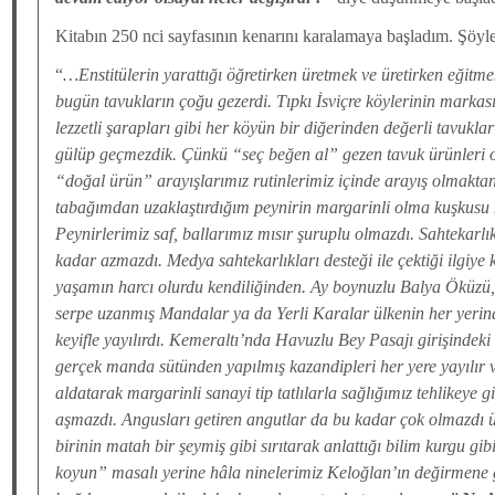
Kitabın 250 nci sayfasının kenarını karalamaya başladım. Şöyl
“
…Enstitülerin yarattığı öğretirken üretmek ve üretirken eğitme
bugün tavukların çoğu gezerdi. Tıpkı İsviçre köylerinin markas
lezzetli şarapları gibi her köyün bir diğerinden değerli tavukla
gülüp geçmezdik. Çünkü “seç beğen al” gezen tavuk ürünleri
“doğal ürün” arayışlarımız rutinlerimiz içinde arayış olmakta
tabağımdan uzaklaştırdığım peynirin margarinli olma kuşkusu 
Peynirlerimiz saf, ballarımız mısır şuruplu olmazdı. Sahtekar
kadar azmazdı. Medya sahtekarlıkları desteği ile çektiği ilgiy
yaşamın harcı olurdu kendiliğinden. Ay boynuzlu Balya Öküzü
serpe uzanmış Mandalar ya da Yerli Karalar ülkenin her yerin
keyifle yayılırdı. Kemeraltı’nda Havuzlu Bey Pasajı girişindeki
gerçek manda sütünden yapılmış kazandipleri her yere yayılır v
aldatarak margarinli sanayi tip tatlılarla sağlığımız tehlikeye 
aşmazdı. Angusları getiren angutlar da bu kadar çok olmazd
birinin matah bir şeymiş gibi sırıtarak anlattığı bilim kurgu g
koyun” masalı yerine hâla ninelerimiz Keloğlan’ın değirmene 