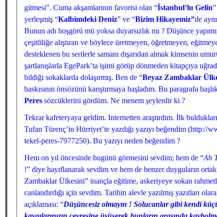
gitmesi”. Cuma akşamlarının favorisi olan “
İstanbul’lu Gelin
”
yerleşmiş “
Kalbimdeki Deniz
” ve “
Bizim Hikayemiz”
de aynı
Bunun adı hoşgörü mü yoksa duyarsızlık mı ? Düşünce yapımız
çeşitliliğe alıştıran ve böylece üretmeyen, öğretmeyen, eğitmey
desteklenen bu serilerle samanı dışarıdan almak kimsenin umu
şartlanışlarla EgePark’ta işimi görüp dönmeden kitapçıya uğradı
bildiği sokaklarda dolaşırmış. Ben de “
Beyaz Zambaklar Ülk
baskısının önsözünü karıştırmaya başladım. Bu paragrafa başlı
Peres
sözcüklerini gördüm. Ne menem şeylerdir ki ?
Tekrar kafeteryaya geldim. Internetten araştırdım. İlk buldukl
Tufan Türenç’in Hürriyet’te yazdığı yazıyı beğendim (http://w
tekel-peres-7977250). Bu yazıyı neden beğendim ?
Hem on yıl öncesinde bugünü görmesini sevdim; hem de “
Ah T
!” diye hayıflanarak sevdim ve hem de benzer duyguların ortak
Zambaklar Ülkesini” inançla eğitime, askeriyeye sokan rahmet
canlandırdığı için sevdim. Tarihin alevle yazılmış yazıtları ola
açıklaması: “
Düşüncesiz olmayın ! Solucanlar gibi kendi küçü
kaygılarınızın çevresine üşüşerek bunların arasında kaybolm