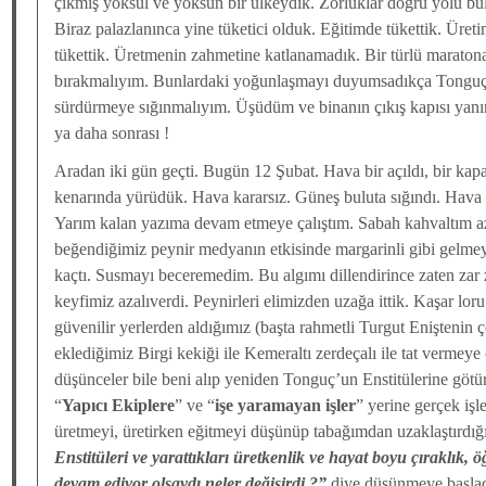
çıkmış yoksul ve yoksun bir ülkeydik. Zorluklar doğru yolu b
Biraz palazlanınca yine tüketici olduk. Eğitimde tükettik. Üret
tükettik. Üretmenin zahmetine katlanamadık. Bir türlü maraton
bırakmalıyım. Bunlardaki yoğunlaşmayı duyumsadıkça Tonguç’
sürdürmeye sığınmalıyım. Üşüdüm ve binanın çıkış kapısı yan
ya daha sonrası !
Aradan iki gün geçti. Bugün 12 Şubat. Hava bir açıldı, bir kapa
kenarında yürüdük. Hava kararsız. Güneş buluta sığındı. Hava
Yarım kalan yazıma devam etmeye çalıştım. Sabah kahvaltım az
beğendiğimiz peynir medyanın etkisinde margarinli gibi gelmey
kaçtı. Susmayı beceremedim. Bu algımı dillendirince zaten zar z
keyfimiz azalıverdi. Peynirleri elimizden uzağa ittik. Kaşar loru 
güvenilir yerlerden aldığımız (başta rahmetli Turgut Eniştenin ç
eklediğimiz Birgi kekiği ile Kemeraltı zerdeçalı ile tat vermeye 
düşünceler bile beni alıp yeniden Tonguç’un Enstitülerine gö
“
Yapıcı Ekiplere
” ve “
işe yaramayan işler
” yerine gerçek işl
üretmeyi, üretirken eğitmeyi düşünüp tabağımdan uzaklaştırdı
Enstitüleri ve yarattıkları üretkenlik ve hayat boyu çıraklık,
devam ediyor olsaydı neler değişirdi ?”
diye düşünmeye başla