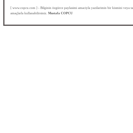
[ www.copcu.com ] - Bilginin özgürce paylasimi amaciyla yazilarimin bir kismini veya ta
amaçlarla kullanabilirsiniz.
Mustafa COPCU