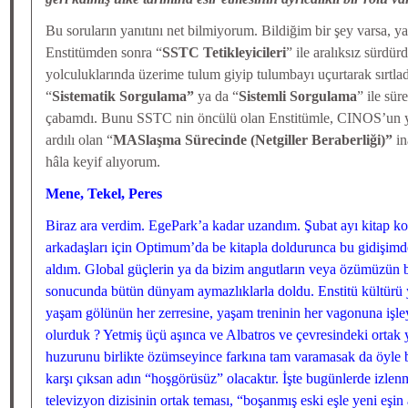
Bu soruların yanıtını net bilmiyorum. Bildiğim bir şey varsa, y
Enstitümden sonra “
SSTC Tetikleyicileri
” ile aralıksız sürdü
yolculuklarında üzerime tulum giyip tulumbayı uçurtarak sırt
“
Sistematik Sorgulama”
ya da “
Sistemli Sorgulama
” ile süre
çabamdı. Bunu SSTC nin öncülü olan Enstitümle, CINOS’un y
ardılı olan “
MASlaşma Sürecinde (Netgiller Beraberliği)”
in
hâla keyif alıyorum.
Mene, Tekel, Peres
Biraz ara verdim. EgePark’a kadar uzandım. Şubat ayı kitap k
arkadaşları için Optimum’da be kitapla doldurunca bu gidişi
aldım. Global güçlerin ya da bizim angutların veya özümüzün b
sonucunda bütün dünyam aymazlıklarla doldu. Enstitü kültürü 
yaşam gölünün her zerresine, yaşam treninin her vagonuna işl
olurduk ? Yetmiş üçü aşınca ve Albatros ve çevresindeki orta
huzurunu birlikte özümseyince farkına tam varamasak da öyle bir
karşı çıksan adın “hoşgörüsüz” olacaktır. İşte bugünlerde izlenm
televizyon dizisinin ortak teması, “boşanmış eski eşle yeni eşin