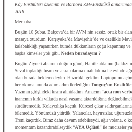
Köy Enstitüleri özlemim ve Bornova ZMAEnstitüsü anılarımdan
2018
Merhaba
Bugün 10 Şubat. Balçova’da bir AVM nin sessiz, ortak bir alan
masaya oturdum. Karşıyaka’da Mavişehir’de ve özellikle Mavi
kalabalıklığı yaşanırken burada dükkanların çoğu kapanmış v
başka kimseler yok gibi.
Neden buradayım ?
Bugün Ziyneti ablamın doğum günü, Hanife ablamın (baldızımı
Seval topladığı hısım ve akrabalarına dualı lokma ile evinde ağ
olan burada beklemedeyim. Hazırlıklı geldim. Laptopumu açtım
her okuma anında adım adım ilerlediğim
Tonguç’un Enstitüle
Yazımın girişindeki kısmı alıntıladım. Amacım “
acta non verb
inancının kırklı yıllarda nasıl yaşama aktarıldığına değinebilmek
sürdüremedik. Kolaycılığa kaçtık. Küresel çıkar saldırganların
bilemedik. Yönümüzü yitirdik. Yalancılar, hayırsızlar, uğursuzl
Treni kaçırdık. Biraz daha devam edebilseydi, ağır volana, o ko
momentum kazandırabilseydik “
AYA Üçlüsü
” ile mucizeler y