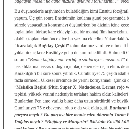
buğdayın masalı ile daha huzurlu uyuturdu torunlarını…
”
Ned
Bu düşüncelerle arşivimden bulabildiğim kimi Enstitü fotoğraf
yaptım. Üç gün sonra Enstitümün kutlama günü programında ba
sürede yapacağım konuşmayı düşünürken bu dizinin içine geçe
toplantıdan birkaç kare ekleyip kısa bir montaj film hazırladı
olabilir toplantıdan önce diye bu yazıma ekledim. Yukarıdaki ö
“
Karakılçık Buğday Çeşidi”
tohumlarımız vardı ve rahmetli 
yılda birkaç kere Enstitüye gelip de kontrol edilirdi. Rahmetli
sorardı “
Benim buğdayımın varlığını sürdürüyor musunuz ?
” d
hastalıklarına hassas olduğu için ilaç denemeleri için elimizde 
Karakılçık’ı bir süre sonra yitirdik. Cumhuriyet 75 çeşidi ıslah 
fazla sürmedi. Ülkesel üretimde de yerini koruyamadı. Çünkü ö
“
Meksika Beşlisi (Pitic, Super X, Nadadores, Lerma rojo 
tepkisi, yüksek verimi nedeniyle tarlalara hakim oldu; kalitele
Bunlardan Penjamo varlığı biraz daha uzun sürdürdü ve büyük ol
Cumhuriyet 75 e ebevenyn olup o da yok oldu gitti.
Bunların 
parçası mıydı ? Bu parçayı bize monte eden dönemin Tarım 
Dağdaş mıydı ? “Buğday ve Margarin” ikilisinin Enstitü kült
geri kalmış ülke tarımına esir etmesinin ayrıcalıklı bir rolü va