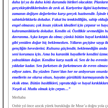
daha iyi ya da daha kötü durumda birileri olacaktır. Planlar
gerçekleştirdiklerinden de zevk al. Kariyerine ilgini kaybetme
zamanın değişen değerlerine karşı gerçek hazinendir. İşinde 
sahtekârlıklarla doludur. Fakat bu temkinliliğin, sahip oldu
engel olmasın; çok insan yüksek idealleri için çırpınır ve hay
kahramanlıklarla doludur. Kendin ol. Özellikle sevmediğin h
davranma. Aşka kırgın da olma; çünkü bütün hayal kırıklıkl
gibi yeniden doğar hiç beklemezken. Yılların geçişine saygı ile
gençliğin heveslerini. Ruhunu güçlendir, beklemediğin anda ge
seni koruması için. Ama bu karanlık hayallerle kendini üzme.
yalnızlıktan doğar. Kendine karşı nazik ol. Sen de bu evreni
yıldızlar kadar. Sen farketsen de farketmesen de evren olmas
ediyor zaten. Bu yüzden Tanrı’dan her ne anlıyorsan onunla b
emellerin ne olursa olsun, hayatın gürültülü karmaşasında b
eksik etme. Bütün basitlikleri, yıpratıcılığı ve hayal kırıklıklar
Neşeli ol. Mutlu olmak için çırpın…”
Merhaba
Onbir yıl önce azıcık yürek burukluğu ile Mısır’a doğru yola çı