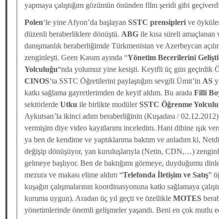
yapmaya çalıştığım gözümün önünden film şeridi gibi geçiverdi
Polen
‘le yine Afyon’da başlayan
SSTC prensipleri
ve öyküle
düzenli beraberliklere dönüştü.
ABG
ile kısa süreli amaçlanan 
danışmanlık beraberliğimde Türkmenistan ve Azerbeycan açılı
zenginleşti. Geen Kasım ayında “
Yönetim Becerilerini Geliş
Yolculuğu
“nda yolumuz yine kesişti. Keyifli üç gün geçirdik
CINOS
‘ta SSTC Öğretilerini paylaştığım sevgili Ümit’in
AS
y
katkı sağlama gayretlerimden de keyif aldım. Bu arada
Filli B
sektörlerde
Utku
ile birlikte modüler
SSTC Öğrenme Yolculuk
Aykutsan’la ikinci adım beraberliğinin (Kuşadası / 02.12.2012) 
vermişim diye video kayıtlarımı inceledim. Hani dibine ışık 
ya ben de kendime ve yaptıklarıma baktım ve anladım ki, Netdi
değişip dönüşüyor, yan kuruluşlarıyla (Netin, CDN,…) zenginle
gelmeye başlıyor. Ben de baktığımı görmeye, duyduğumu dinlem
mezura ve makası elime aldım “
Telefonda İletişim ve Satış
” ö
kuşağın çalışmalarının koordinasyonuna katkı sağlamaya çalışt
kuruma uygun). Aradan üç yıl geçti ve özellikle
MOTES
berabe
yönetimlerinde önemli gelişmeler yaşandı. Beni en çok mutlu 