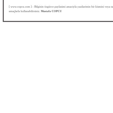
[ www.copcu.com ] - Bilginin özgürce paylasimi amaciyla yazilarimin bir kismini veya ta
amaçlarla kullanabilirsiniz.
Mustafa COPCU