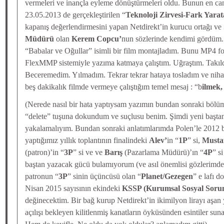
vermeleri ve inançla eyleme dönüştürmeleri oldu. Bunun en can
23.05.2013 de gerçekleştirilen “
Teknoloji Zirvesi-Fark Yarat
kapanış değerlendirmesini yapan Netdirekt’in kurucu ortağı ve
Müdürü
olan
Kerem Copcu’
nun sözlerinde kendimi gördüm. İş
“Babalar ve Oğullar” isimli bir film montajladım. Bunu MP4 fo
FlexMMP sistemiyle yazıma katmaya çalıştım. Uğraştım. Takıld
Beceremedim. Yılmadım. Tekrar tekrar hataya tosladım ve niha
beş dakikalık filmde vermeye çalıştığım temel mesaj : “b
ilmek,
(Nerede nasıl bir hata yaptıysam yazımın bundan sonraki bölüml
“delete” tuşuna dokundum ve suçlusu benim. Şimdi yeni baştan
yakalamalıyım. Bundan sonraki anlatımlarımda Polen’le 2012 
yaptığımız yıllık toplantının finalindeki
Alev’
in “
1P
” si,
Musta
(patron)’in “
3P
” si ve ve
Barış
(Pazarlama Müdürü)’ın “
4P
” s
baştan yazacak gücü bulamıyorum (ve asıl önemlisi gözlerimd
patronun “
3P
” sinin üçüncüsü olan “
Planet/Gezegen
” e lafı 
Nisan 2015 sayısının ekindeki
KSSP (Kurumsal Sosyal Sorum
değinecektim. Bir bağ kurup Netdirekt’in ikimilyon lirayı aşan
açılışı bekleyen kilitlenmiş kanatların öyküsünden esintiler su