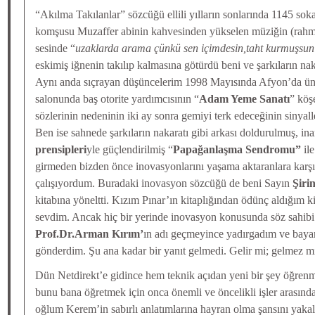
“Akılma Takılanlar” sözcüğü ellili yılların sonlarında 1145 sok
komşusu Muzaffer abinin kahvesinden yükselen müziğin (rahm
sesinde “
uzaklarda arama çünkü sen içimdesin,taht kurmuşsun
eskimiş iğnenin takılıp kalmasına götürdü beni ve şarkıların n
Aynı anda sıçrayan düşüncelerim 1998 Mayısında Afyon’da ünlü
salonunda baş otorite yardımcısının “
Adam Yeme Sanatı
” köş
sözlerinin nedeninin iki ay sonra gemiyi terk edeceğinin sinya
Ben ise sahnede şarkıların nakaratı gibi arkası doldurulmuş, ina
prensipleri
yle güçlendirilmiş “
Papağanlaşma Sendromu”
ile
girmeden bizden önce inovasyonlarını yaşama aktaranlara karşı
çalışıyordum. Buradaki inovasyon sözcüğü de beni Sayın
Şirin
kitabına yöneltti. Kızım Pınar’ın kitaplığından ödünç aldığım ki
sevdim. Ancak hiç bir yerinde inovasyon konusunda söz sahibi
Prof.Dr.Arman Kırım’
ın adı geçmeyince yadırgadım ve bayan
gönderdim. Şu ana kadar bir yanıt gelmedi. Gelir mi; gelmez m
Dün Netdirekt’e gidince hem teknik açıdan yeni bir şey öğre
bunu bana öğretmek için onca önemli ve öncelikli işler arasın
oğlum Kerem’in sabırlı anlatımlarına hayran olma şansını yak