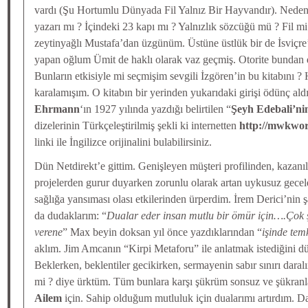
vardı (Şu Hortumlu Dünyada Fil Yalnız Bir Hayvandır). Neden
yazarı mı ? İçindeki 23 kapı mı ? Yalnızlık sözcüğü mü ? Fil m
zeytinyağlı Mustafa’dan üzgünüm. Üstüne üstlük bir de İsviçre
yapan oğlum Ümit de haklı olarak vaz geçmiş. Otorite bundan d
Bunların etkisiyle mi seçmişim sevgili İzgören’in bu kitabını ? 
karalamışım. O kitabın bir yerinden yukarıdaki girişi ödünç al
Ehrmann
‘ın 1927 yılında yazdığı belirtilen “
Şeyh Edebali’ni
dizelerinin Türkçeleştirilmiş şekli ki internetten
http://mwkwor
linki ile İngilizce orijinalini bulabilirsiniz.
Dün Netdirekt’e gittim. Genişleyen müşteri profilinden, kazanıl
projelerden gurur duyarken zorunlu olarak artan uykusuz gecel
sağlığa yansıması olası etkilerinden ürperdim. İrem Derici’nin 
da dudaklarım: “
Dualar eder insan mutlu bir ömür için….Çok 
verene
” Max beyin doksan yıl önce yazdıklarından “
işinde temk
aklım. Jim Amcanın “Kirpi Metaforu” ile anlatmak istediğini
Beklerken, beklentiler gecikirken, sermayenin sabır sınırı daralı
mi ? diye ürktüm. Tüm bunlara karşı şükrüm sonsuz ve şükran
Ailem
için. Sahip olduğum mutluluk için dualarımı artırdım. Dah