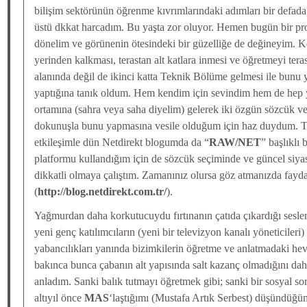
bilişim sektörünün öğrenme kıvrımlarındaki adımları bir defad
üstü dkkat harcadım. Bu yaşta zor oluyor. Hemen bugün bir p
dönelim ve görünenin ötesindeki bir güzelliğe de değineyim. 
yerinden kalkması, terastan alt katlara inmesi ve öğretmeyi ter
alanında değil de ikinci katta Teknik Bölüme gelmesi ile bunu y
yaptığına tanık oldum. Hem kendim için sevindim hem de hep y
ortamına (sahra veya saha diyelim) gelerek iki özgün sözcük ve
dokunuşla bunu yapmasına vesile olduğum için haz duydum. 
etkileşimle dün Netdirekt blogumda da “
RAW/NET
” başlıklı
platformu kullandığım için de sözcük seçiminde ve güncel siyasi
dikkatli olmaya çalıştım. Zamanınız olursa göz atmanızda fayd
(
http://blog.netdirekt.com.tr/
).
Yağmurdan daha korkutucuydu fırtınanın çatıda çıkardığı sesler.
yeni genç katılımcıların (yeni bir televizyon kanalı yöneticileri)
yabancılıkları yanında bizimkilerin öğretme ve anlatmadaki hev
bakınca bunca çabanın alt yapısında salt kazanç olmadığını daha
anladım. Sanki balık tutmayı öğretmek gibi; sanki bir sosyal s
altıyıl önce
MAS
‘laştığımı (Mustafa Artık Serbest) düşündüğü