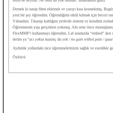
Hem de keyifle. Ne oldu da yok oldular? anlamadım gitti).
Demek ki nasip filmi eklemek ve yazıyı kısa kesmekmiş. Bugü
yeni bir şey öğrendim. Öğrendiğimi etkili kılmak için beceri sın
Yılmadım. Tıkanıp kaldığım yerlerde sistemi ve kendimi zorla
Öğrenmenin yaşı gerçekten yokmuş. Altı sene önce montajlama
FlexMMP’i kullanmayı öğrendim. Laf aramızda “embed” den s
derim ya “
acı yoksa kazanç da yok / no gain withot pain / qua
Aydınlık yollardaki nice öğrenmelerinizin sağlık ve esenlikle g
Öykücü