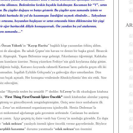
rita silinmez. Bedenlerine keskin bıçakla kakılmıştır. Kocaman bir “V”, sırtın
r. Bu çizgiler doğuyu ve batıyı gösterir. Bu çizgiler aynı zamanda iyinin ve
ndaki haritada iki yol da kazınmıştır. İstediğini seçmek elindedir… Tabyalının
ortasına, boyundan başlayan ve sırtın ortasında biten diklemesine bir çizgi
AR
ir eğer haritacılık diliyle konuşuyorsak. Öte yandan bu yol atalarının,
r aynı zamanda…”
ın
Özcan Yüksek
‘in “
Kayıp Harita
” başlıklı köşe yazısından ödünç aldım.
nini de alacağım. Bu sabah Çeşme’nin havası ve denizi bir başka güzel. Birazcık
 Alışmıştık. Yaşam Büfemize neşe gelmişti. Fıkırdamayı öğretmişti. Kahkaha
um kumların üzerine. Nezuş yüzerken Fethiye’nin gizli koylarına dalıp gittim.
diğimiz balığı, Katrancı koyunda rahmetli Karman’ların çadırda geçen elli iki
 anımsadım. İnşallah Eylülde Gökçeada’ya gideceğiz diye umutlandım. Dün
ızı bıçak açmadı. Her konuşma vesilesinde Altınköylümüz’den söz ettik. Size
 söz edeceğim.
ular “
Hayrola neden bu sessizlik ?
” dediler.
S.Covey’
in ilk okuduğum kitabına
a. “
First Thing First/Önemli İşlere Öncelik”
isimli kitabından alıntılar yapmış
tirmiş ve güncelleyerek zenginleştirmiştim. Onüç sene önce sonbaharın ilk
ştık. Zetur’un mükemmel organizasyonu içindeydik. Henüz Dedeman’la
i mükemmel ağırlamıştı gala gecesinin arifesinde. Canlanan bu anıların
un yanıtı. İçiçe geçmiş üç daire vardı bay Covey’in sunduğu görselde. En dışta
e “
odak noktası
” yazılıydı önemli işlere öncelik verme gayretlerinde. Böylece
arşılıklı kazanma
” durumu yaratmada “
odak noktası
“nın önemini