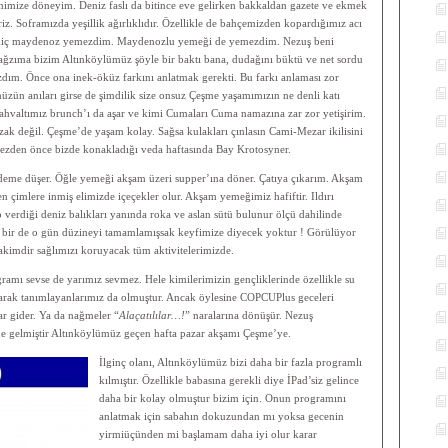
imize döneyim. Deniz faslı da bitince eve gelirken bakkaldan gazete ve ekmek
eriz. Soframızda yeşillik ağırlıklıdır. Özellikle de bahçemizden kopardığımız acı
n hiç maydenoz yemezdim. Maydenozlu yemeği de yemezdim. Nezuş beni
 ağzıma bizim Altınköylümüz şöyle bir baktı bana, dudağını büktü ve net sordu
dım. Önce ona inek-öküz farkını anlatmak gerekti. Bu farkı anlaması zor
zün anıları girse de şimdilik size onsuz Çeşme yaşamımızın ne denli katı
hvaltımız brunch’ı da aşar ve kimi Cumaları Cuma namazına zar zor yetişirim.
ak değil. Çeşme’de yaşam kolay. Sağsa kulakları çınlasın Cami-Mezar ikilisini
mezden önce bizde konakladığı veda haftasında Bay Krotosyner.
deme düşer. Öğle yemeği akşam üzeri supper’ına döner. Çatıya çıkarım. Akşam
n çimlere inmiş elimizde içeçekler olur. Akşam yemeğimiz hafiftir. Ildırı
p verdiği deniz balıkları yanında roka ve aslan sütü bulunur ölçü dahilinde
le bir de o gün düzineyi tamamlamışsak keyfimize diyecek yoktur ! Görülüyor
akimdir sağlımızı koruyacak tüm aktivitelerimizde.
ramı sevse de yarımız sevmez. Hele kimilerimizin gençliklerinde özellikle su
arak tanımlayanlarımız da olmuştur. Ancak öylesine COPCUPlus geceleri
ar gider. Ya da nağmeler “
Alaçatılılar…!
” naralarına dönüşür. Nezuş
üne gelmiştir Altınköylümüz geçen hafta pazar akşamı Çeşme’ye.
İlginç olanı, Altınköylümüz bizi daha bir fazla programlı
kılmıştır. Özellikle babasına gerekli diye İPad’siz gelince
daha bir kolay olmuştur bizim için. Onun programını
anlatmak için sabahın dokuzundan mı yoksa gecenin
yirmiüçünden mi başlamam daha iyi olur karar