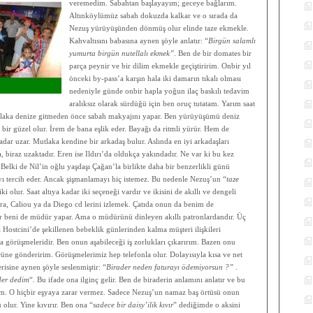
veremedim. Sabahtan başlayayım; geceye bağlarım.
Altınköylümüz sabah dokuzda kalkar ve o sırada da
Nezuş yürüyüşünden dönmüş olur elinde taze ekmekle.
Kahvaltısını babasına aynen şöyle anlatır: “
Birgün salamlı
yumurta birgün nutellalı ekmek”
. Ben de bir domates bir
parça peynir ve bir dilim ekmekle geçiştiririm. Onbir yıl
önceki by-pass’a karşın hala iki damarın tıkalı olması
nedeniyle günde onbir hapla yoğun ilaç baskılı tedavim
aralıksız olarak sürdüğü için ben oruç tutatam. Yarım saat
tlaka denize gitmeden önce sabah makyajını yapar. Ben yürüyüşümü deniz
ir güzel olur. İrem de bana eşlik eder. Bayağı da ritmli yürür. Hem de
adar uzar. Mutlaka kendine bir arkadaş bulur. Aslında en iyi arkadaşları
, biraz uzaktadır. Eren ise Ildırı’da oldukça yakındadır. Ne var ki bu kez
 Belki de Nil’in oğlu yaşdaşı Çağan’la birlikte daha bir benzerlikli günü
ayı tercih eder. Ancak şişmanlamayı hiç istemez. Bu nedenle Nezuş’un “
taze
ki olur. Saat altıya kadar iki seçeneği vardır ve ikisini de akıllı ve dengeli
ra, Caliou ya da Diego cd lerini izlemek. Çatıda onun da benim de
lur beni de müdür yapar. Ama o müdürünü dinleyen akıllı patronlardandır. Üç
Hostcini’de şekillenen bebeklik günlerinden kalma müşteri ilişkileri
a görüşmeleridir. Ben onun aşabileceği iş zorlukları çıkarırım. Bazen onu
ne gönderirim. Görüşmelerimiz hep telefonla olur. Dolayısıyla kısa ve net
risine aynen şöyle seslenmiştir: “
Birader neden faturayı ödemiyorsun ?”
.
der dedim
“. Bu ifade ona ilginç gelir. Ben de biraderin anlamını anlatır ve bu
im. O hiçbir eşyaya zarar vermez. Sadece Nezuş’un namaz baş örtüsü onun
 olur. Yine kıvırır. Ben ona “
sadece bir daisy’ilik kıvır
” dediğimde o aksini