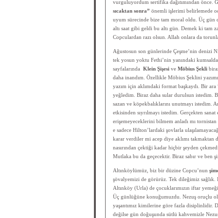
vurguluyordum sertifika dağıtımından önce. Ge
sıcaktan sonra”
önemli işlerimi belirlemede 
uyum sürecinde bize tam moral oldu. Üç gün diy
altı saat gibi geldi bu altı gün. Demek ki tam
Copculardan razı olsun. Allah onlara da torunla
Ağustosun son günlerinde Çeşme’nin denizi Ni
tek yosun yoktu Fethi’nin yanındaki kumsalda 
sayfalarında
Klein Şişesi
ve
Möbius Şekli
bira
daha inandım. Özellikle Möbius Şeklini yazı
yazım için aklımdaki format başkaydı. Bir ara 
yeğledim. Biraz daha sular durulsun istedim. 
sazan ve köpekbalıklarını unutmayı istedim. Ark
etkisinden sıyrılmayı istedim. Gerçekten sanat
erişemeyeceklerini bilmem anladı mı tornista
e sadece Hilton’lardaki şovlarla ulaşılamayaca
karar verdiler mi acep diye aklımı takmaktan 
nasırından çektiği kadar hiçbir şeyden çekme
Mutlaka bu da geçecektir. Biraz sabır ve ben ş
Altınköylümüz, biz bir düzine Copcu’nun
şimd
şövalyemizi de görürüz. Tek dileğimiz sağlık.
Altınköy (Urla) de çocuklarımızın iftar yemeğ
Üç günlüğüne konuğumuzdu. Nezuş oruçlu ols
yaşantımız kimilerine göre fazla disiplinlidi
değilse gün doğuşunda sütlü kahvemizle Nezuş’