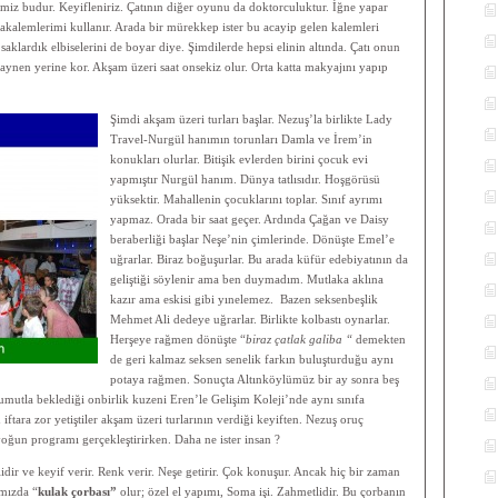
imiz budur. Keyifleniriz. Çatının diğer oyunu da doktorculuktur. İğne yapar
akalemlerimi kullanır. Arada bir mürekkep ister bu acayip gelen kalemleri
aklardık elbiselerini de boyar diye. Şimdilerde hepsi elinin altında. Çatı onun
 aynen yerine kor. Akşam üzeri saat onsekiz olur. Orta katta makyajını yapıp
Şimdi akşam üzeri turları başlar. Nezuş’la birlikte Lady
Travel-Nurgül hanımın torunları Damla ve İrem’in
konukları olurlar. Bitişik evlerden birini çocuk evi
yapmıştır Nurgül hanım. Dünya tatlısıdır. Hoşgörüsü
yüksektir. Mahallenin çocuklarını toplar. Sınıf ayrımı
yapmaz. Orada bir saat geçer. Ardında Çağan ve Daisy
beraberliği başlar Neşe’nin çimlerinde. Dönüşte Emel’e
uğrarlar. Biraz boğuşurlar. Bu arada küfür edebiyatının da
geliştiği söylenir ama ben duymadım. Mutlaka aklına
kazır ama eskisi gibi yınelemez. Bazen seksenbeşlik
Mehmet Ali dedeye uğrarlar. Birlikte kolbastı oynarlar.
Herşeye rağmen dönüşte “
biraz çatlak galiba “
demekten
de geri kalmaz seksen senelik farkın buluşturduğu aynı
potaya rağmen. Sonuçta Altınköylümüz bir ay sonra beş
umutla beklediği onbirlik kuzeni Eren’le Gelişim Koleji’nde aynı sınıfa
iftara zor yetiştiler akşam üzeri turlarının verdiği keyiften. Nezuş oruç
ğun programı gerçekleştirirken. Daha ne ister insan ?
dir ve keyif verir. Renk verir. Neşe getirir. Çok konuşur. Ancak hiç bir zaman
ımızda “
kulak çorbası”
olur; özel el yapımı, Soma işi. Zahmetlidir. Bu çorbanın