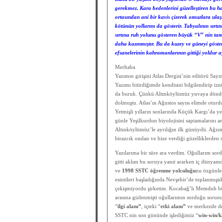
gerekmez. Kara bedenlerini güzelleştiren bu ha
ortasından ani bir kavis çizerek omuzlara ulaşı
kötünün yollarını da gösterir. Tabyalının sırtı
sırtına ruh yolunu gösteren büyük “V” nin tam 
daha kazınmıştır. Bu da kuzey ve güneyi göster
efsanelerinin kahramanlarının gittiği yoldu
Merhaba
Yazımın girişini Atlas Dergisi’nin editörü Say
Yazımı bitirdiğimde kendisini bilgilendirip iz
da buruk. Çünkü Altınköylümüz yuvaya döndü.
dolmuştu. Atlas’ın Ağustos sayısı elimde oturd
Yetmişli yılların sonlarında Küçük Kargı’da ye
günle Yeşilkurdun biyolojisini saptamalarını
Altınköylümüz’le ayrılığın ilk günüydü. Ağzım
birazcık ondan ve bize verdiği güzelliklerden
Yazılarıma bir süre ara verdim. Oğullarım sord
gitti aklım bu soruya yanıt ararken iç dünyamd
ve
1998 SSTC
öğrenme yolculuğu
nu özgünleş
esintileri başladığında Nevşehir’de toplanmı
çekişmiyordu şirketim. Kocabağ’lı Memduh biz
arasına gizlenmişti oğullarımın sorduğu sorun
“
ilgi alanı”
, içteki “
etki alanı”
ve merkezde d
SSTC nin son gününde işlediğimiz “
win-win/k