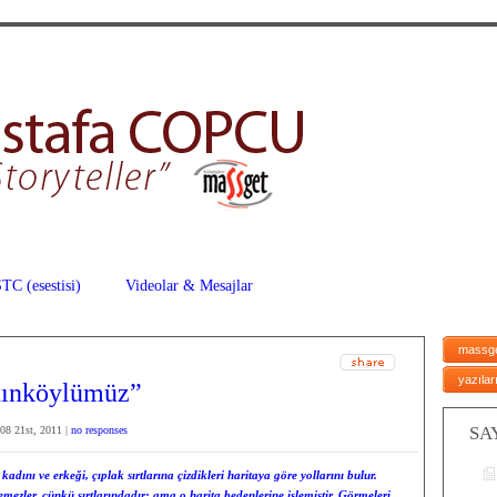
TC (esestisi)
Videolar & Mesajlar
massg
yazılar
tınköylümüz”
SA
08 21st, 2011 |
no responses
nı ve erkeği, çıplak sırtlarına çizdikleri haritaya göre yollarını bulur.
ezler, çünkü sırtlarındadır; ama o harita bedenlerine işlemiştir. Görmeleri