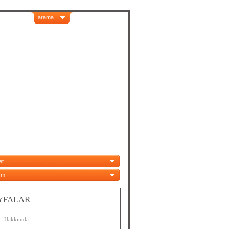
arama
et
ım
YFALAR
Hakkımda