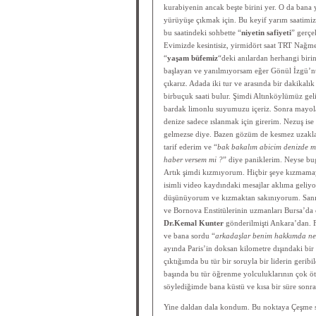
kurabiyenin ancak beşte birini yer. O da bana y
yürüyüşe çıkmak için. Bu keyif yarım saatimizi
bu saatindeki sohbette “
niyetin safiyeti
” gerçe
Evimizde kesintisiz, yirmidört saat TRT Nağme 
“
yaşam büfemiz
“deki anılardan herhangi birin
başlayan ve yanılmıyorsam eğer Gönül İzgü’nün
çıkarız. Adada iki tur ve arasında bir dakikal
birbuçuk saati bulur. Şimdi Altınköylümüz gel
bardak limonlu suyumuzu içeriz. Sonra mayolar g
denize sadece ıslanmak için girerim. Nezuş ise
gelmezse diye. Bazen gözüm de kesmez uzakları 
tarif ederim ve “
bak bakalım abicim denizde m
haber versem mi ?
” diye paniklerim. Neyse bug
Artık şimdi kızmıyorum. Hiçbir şeye kızmama
isimli video kaydındaki mesajlar aklıma geli
düşünüyorum ve kızmaktan sakınıyorum. Sanırı
ve Bornova Enstitülerinin uzmanları Bursa’da o
Dr.Kemal Kunter
gönderilmişti Ankara’dan. 
ve bana sordu “
arkadaşlar benim hakkımda ne
ayında Paris’in doksan kilometre dışındaki bir
çıktığımda bu tür bir soruyla bir liderin gerib
başında bu tür öğrenme yolculuklarının çok öt
söylediğimde bana küstü ve kısa bir süre sonr
Yine daldan dala kondum. Bu noktaya Çeşme s