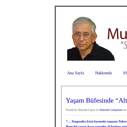
Ana Sayfa
Hakkımda
SS
Yaşam Büfesinde “Al
Posted by Mustafa Copcu in
Yetkinlik Geliştirme
on 
“… Tanganika köyü kıyısında yaşayan Tabya kadı
Bunu bir yaşam boyu yaparlar. O haritayı görem