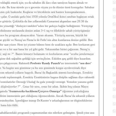
oldaşlık etmek için; ya da sabahın ilk ilacı olan tansiyon hapını almak ve
 alır. Bu kısa sürede ya o gecenin rüyası ya da dünün özeti konuşulur. Sabahın
kten çok baskındır. Kuşların ve böceklerin sesi bastırır konuşmalarımızı.
çalar. O andaki şarkı bizi 1958 yılında OrtaOkul ikinci sınıftan başlayan ortak
e götürür. Çoklukla da lise yıllarındaki Cumartesi akşamları saat 20.30 da
 yönettiği “dinleyici istekleri”nden bir şarkıya bağlar belleğimizi. Yürüyüşe
ık dinlenme molasında denize atılan 3+1 taş ve dileklerle sabah yürüyüşümüz
ince bu program aksayacaktır. Varsın aksasın. Yürüyüş sonrası, büyük bir
iyilir ve Nezuş’un Fiesta’sı ile Fethi’nin altın kumlarına denize gidilir. Ben
 bir saat yüzer. Hem iyi yüzme bilmez hem de uzaklara açılır. Ben korkarım geri
ve o bir saat bana bir yıl gibi gelir. Yakınımdan birini çağırırım. Nezuş’u
i; sağ mı ?
“. Bazen kimseyi bulamam ve korkularım artar “
acaba jandarmaya
üne dek sağsalim geldiği için sevinçliyim. Eskiden geç geldi diye kızardım.
ya çalışıyorum. Rahmetli
Profesör Randy Pausch’
un internetteki “
son ders
”
yor. Ya bugün son günümse ya bu son günümde kızgın ayrılıverirsek diye
m seksenli yılların başıydı. Bursa’da Başkanlık sistemi kurulmuştu. Erenköy
rtak toplanmıştık. Erenköy Enstitüsünün başına disiplin sağlasın diye rahmetli
Formülatörler Derneği Uludağ’da gala yemeği vermişti. Yemekte yanıma geldi
 düşünüyorlar ?
” . Cesur bir soru, cesur bir adım. İkibin beş yılının Mayıs
 şatoda “
frameworks-backbone/Çerçeve-Omurga”
öğrenme yolculuğuna
ildirim istemesinin şart olduğunu öğrenecektim. Ancak Bursa’da seksenli yılların
esindeydim. İçtenliğine inanıp Dr.Kunter’e arkadaşlarımın ne düşündüklerini
a bana küs öldü.
abahlarındaki programlı yaşamımızdan söz ederken gelmiştim. Şimdi yine ana