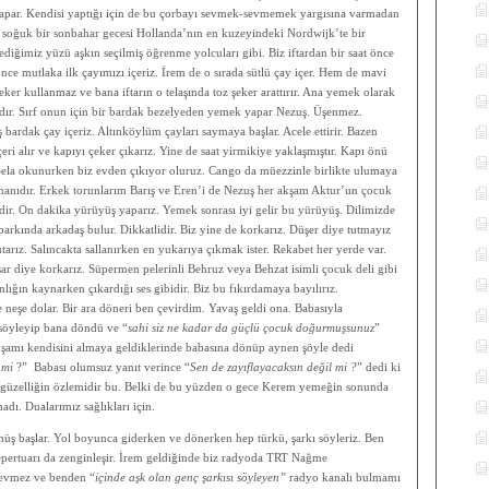
 yapar. Kendisi yaptığı için de bu çorbayı sevmek-sevmemek yargısına varmadan
nın soğuk bir sonbahar gecesi Hollanda’nın en kuzeyindeki Nordwijk’te bir
iğimiz yüzü aşkın seçilmiş öğrenme yolcuları gibi. Biz iftardan bir saat önce
ce mutlaka ilk çayımızı içeriz. İrem de o sırada sütlü çay içer. Hem de mavi
ker kullanmaz ve bana iftarın o telaşında toz şeker arattırır. Ana yemek olarak
rdır. Sırf onun için bir bardak bezelyeden yemek yapar Nezuş. Üşenmez.
 bardak çay içeriz. Altınköylüm çayları saymaya başlar. Acele ettirir. Bazen
eri alır ve kapıyı çeker çıkarız. Yine de saat yirmikiye yaklaşmıştır. Kapı önü
Sela okunurken biz evden çıkıyor oluruz. Cango da müezzinle birlikte ulumaya
manıdır. Erkek torunlarım Barış ve Eren’i de Nezuş her akşam Aktur’un çocuk
ir. On dakika yürüyüş yaparız. Yemek sonrası iyi gelir bu yürüyüş. Dilimizde
arkında arkadaş bulur. Dikkatlidir. Biz yine de korkarız. Düşer diye tutmayız
tarız. Salıncakta sallanırken en yukarıya çıkmak ister. Rekabet her yerde var.
ar diye korkarız. Süpermen pelerinli Behruz veya Behzat isimli çocuk deli gibi
lığın kaynarken çıkardığı ses gibidir. Biz bu fıkırdamaya bayılırız.
 neşe dolar. Bir ara döneri ben çevirdim. Yavaş geldi ona. Babasıyla
 söyleyip bana döndü ve “
sahi siz ne kadar da güçlü çocuk doğurmuşsunuz
”
akşamı kendisini almaya geldiklerinde babasına dönüp aynen şöyle dedi
n mi
?” Babası olumsuz yanıt verince “
Sen de zayıflayacaksın değil mi ?
” dedi ki
 güzelliğin özlemidir bu. Belki de bu yüzden o gece Kerem yemeğin sonunda
madı. Dualarımız sağlıkları için.
üş başlar. Yol boyunca giderken ve dönerken hep türkü, şarkı söyleriz. Ben
repertuarı da zenginleşir. İrem geldiğinde biz radyoda TRT Nağme
evmez ve benden “
içinde aşk olan genç şarkısı söyleyen”
radyo kanalı bulmamı