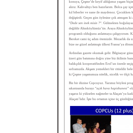
konuya, Çeşme’de keyif aldığımız yaşam biçim
alırız. Kahvaltıyı ben hazırlarım. Bolca çay iç
kıl biberler ve nane ile maydenoz. Çocukke
değiştirdi. Geçen gün öylesine çok atmışım ki
“
Dede sen inek misin ?
“. Gülmekten boğulayaz
değildir Altınköylümüz’ün. Araya Altınköylümü
programlı olduğunu anlatmaya çalışıyorum. Ka
Bereket cami üç adım ötemizde. Mezarlık da uz
bize ne güzel anlatmıştı ülkesi Fransa’ya dön
Ardından gazete okumak gelir. Bilgisayar gün
üzeri gün batımına doğru yine biz ikilinin baze
balıkçılık kooperatifinden Erol’un özenle seçi
soframızda. Akşam yemekleri bir ritüeldir he
ki Çeşme yaşamımıza nitelik, nicelik ve ölçü h
Biz bir düzine Copcuyuz. Yarımız böylesi prog
sıkıntısında burayı “
açık hava hapishanesi”
ol
yaşarız ki yükselen nağmeler ta Alaçatı’ya kad
Alaçatı’lıdır. İşte bu ortamın içine üç günlüğ