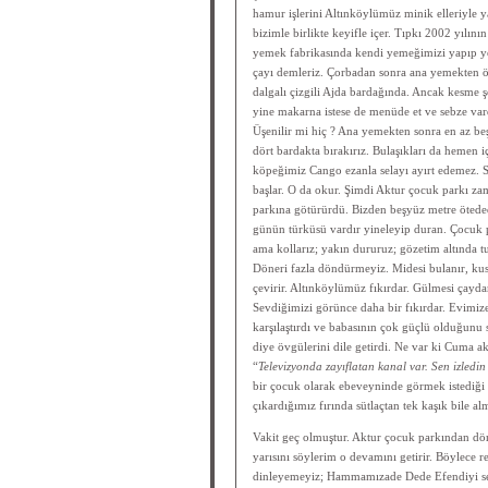
hamur işlerini Altınköylümüz minik elleriyle
bizimle birlikte keyifle içer. Tıpkı 2002 yılı
yemek fabrikasında kendi yemeğimizi yapıp yed
çayı demleriz. Çorbadan sonra ana yemekten ön
dalgalı çizgili Ajda bardağında. Ancak kesme şe
yine makarna istese de menüde et ve sebze va
Üşenilir mi hiç ? Ana yemekten sonra en az beş
dört bardakta bırakırız. Bulaşıkları da hemen iç
köpeğimiz Cango ezanla selayı ayırt edemez. 
başlar. O da okur. Şimdi Aktur çocuk parkı za
parkına götürürdü. Bizden beşyüz metre öteded
günün türküsü vardır yineleyip duran. Çocuk p
ama kollarız; yakın dururuz; gözetim altında tu
Döneri fazla döndürmeyiz. Midesi bulanır, kus
çevirir. Altınköylümüz fıkırdar. Gülmesi çaydan
Sevdiğimizi görünce daha bir fıkırdar. Evimize
karşılaştırdı ve babasının çok güçlü olduğunu
diye övgülerini dile getirdi. Ne var ki Cuma 
“
Televizyonda zayıflatan kanal var. Sen izledi
bir çocuk olarak ebeveyninde görmek istediği
çıkardığımız fırında sütlaçtan tek kaşık bile al
Vakit geç olmuştur. Aktur çocuk parkından dön
yarısını söylerim o devamını getirir. Böylece 
dinleyemeyiz; Hammamızade Dede Efendiyi s