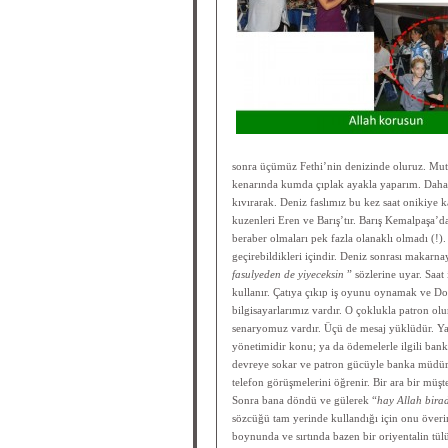
sonra üçümüz Fethi’nin denizinde oluruz. Mu
kenarında kumda çıplak ayakla yaparım. Daha b
kıvırarak. Deniz faslımız bu kez saat onikiye k
kuzenleri Eren ve Barış’tır. Barış Kemalpaşa’da
beraber olmaları pek fazla olanaklı olmadı (!).
geçirebildikleri içindir. Deniz sonrası makarn
fasulyeden de yiyeceksin
” sözlerine uyar. Saat i
kullanır. Çatıya çıkıp iş oyunu oynamak ve Do
bilgisayarlarımız vardır. O çoklukla patron o
senaryomuz vardır. Üçü de mesaj yüklüdür. Ya 
yönetimidir konu; ya da ödemelerle ilgili bank
devreye sokar ve patron gücüyle banka müdürü
telefon görüşmelerini öğrenir. Bir ara bir müşte
Sonra bana döndü ve gülerek “
hay Allah bira
sözcüğü tam yerinde kullandığı için onu över
boynunda ve sırtında bazen bir oriyentalin tülü