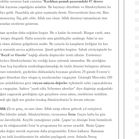
lelim sorunun basit yanıtına “
Kırıkhan pamuk pazarındaki 47 derece
odak kayması yaşadığımı anladım. Bu kaymayı düzelttim ve Altınköylümüz bu
e geldi. Pazarlıkla altı güne uzatmada diretti. Ebeveynlerini ikna etti. Bize
 zamanıymış. İlaç gibi oldu. Allah razı olsun. Allah düzineyi tamamlayan tüm
rından nicelerini göstersin.
san ayından daha soğuktu bugün. Bir o kadar da temizdi. Rüzgar vardı; ama
herşey dingindi. Hafta sonuydu ama günlükçüler azalmıştı. Atlas’ın son
z olsun aklımın gelgitlerini azalttı. Bu yazıyla da karşıtların birliğine bir kez
mın sonunda ayrıca açıklıyorum. Şimdi gelelim bugüne. Sabah yürüyüşünde bu
“
Keyif ve Otorite
” başlığı altında düşünceler üretti zihnim. Ertelemeyi
Böylece Altınköylümüz’ün verdiği hazzı yitirmek istemedim. Bir süreliğine
ası boş hayallerin tombullaştırılamadığı iki farklı dönemi birleştiren aklımın
 eseri totemlerle, giydirilen dükkanlarla boyanan gözlerin 29 günde Everest’e
n geri dönerken diye oluşan iç sorularımdan vazgeçtim. Gümüşlü Mercedes 200
ğını anladıklarına göre
vizyon-misyon-değerler
üçlüsünde neler yapacaklarına
da vazgeçtim. Sadece “
yazık oldu Süleyman efendiye
” diye düşünüp ayağındaki
diğini yaşayarak gördüğüm için gerçekten onun adına, emeklerine üzüldüm.
imdi işle ilgili son günleri bırakıp Altınköylümüz’le devam edeyim.
ilik (!)
en genç, en taze olanı. Allah nasip ederse gelecek yıl onüçüncü
 Bizi bilenler anladı. Altınköylümüz, torunumuz
İrem
. Geçen hafta bu gün
ine davetliydik. Keyifle yemeğimizi yedik. Çeşme’ye dönüşte İrem bizimleydi.
a da odağımızdaki İrem’in programına biz aynen uyardık. Bizim Çeşme
r. Daha doğru sözcük seçersem daha programlıdır. Erken kalkarız. Ramazan
un ünlü kurabiyesinin bir adedini paylaşarak yeriz. Aslında Nezuş