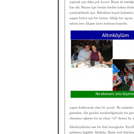
yapmak için daha çok kıvırır. Bizim de istediğ
kan alır. Bunun için benim liseden kalma dolm
yazdırabilmek için. Bebekken keçeli kalemleri s
yaşam büfesi için bir hazine. Aldığı her eşyayı
salona iner. Akşam üzeri turlarına hazırdır.
yaşını dolduracak olan bir çocuk. Bu aralarda 
gitmektir. Altı günlük beraberliğimizde bir gün 
olmasına rağmen bir an olsun “of” demez bu yo
Altınköylümüz tam bir iftar konuğudur. Keyifli
çekilmez değildir. Akıllıdır. Bizim özel iftarlar