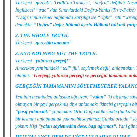
Türkçesi “
gerçek
”.
Truth
’un Türkçesi, “doğru” değildir. Ne
İngilizcesi “true” dur. Sınavlardaki Doğru-Yanlış (True-False)
“Doğru”nun öznel bağlamda karşılığı ise “right”, zıttı “wrong
demektir.
“Doğru” değer hükmü içerir. Hâlbuki hükmü yargı 
2. THE WHOLE TRUTH.
Türkçesi “
gerçeğin tamamı
”
3. AND NOTHING BUT THE TRUTH.
Türkçesi “
yalnızca gerçeği
”.
Amerikan yeminindeki “tell” fiili, söylemek değil, anlatmaktır.
olabilir. “
Gerçeği, yalnızca gerçeği ve gerçeğin tamamını an
GERÇEĞİN TAMAMAMINI SÖYLEMEYEREK YALANC
Yeminin metninden anlaşılacağı üzere “
yalan
” iki biçimde söyl
olmayan bir şeyi gerçekmiş diye anlatmak; ikincisi gerçeğin b
“
pasif yalancılık
” yapmaktır. Orta Doğu kültüründe (bu kültür
bir kısmını anlatmamak yalancılık sayılmaz. Çünkü ortada “söy
yoktur. Kişi “
yalan söylemedim dese, başı ağrımaz”
. Yani gün
HEM YALANCI, HEM DE VİCDANI RAHAT OLMAK