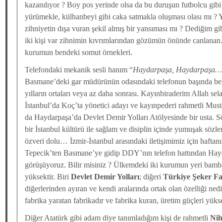
kazanılıyor ? Boy pos yerinde olsa da bu duruşun futbolcu gibi 
yürümekle, külhanbeyi gibi caka satmakla oluşması olası mı ? Y
zihniyetin dışa vuran şekil almış bir yansıması mı ? Dediğim 
iki kişi var zihnimin kıvrımlarından gözümün önünde canlanan.
kurumun bendeki somut örnekleri.
Telefondaki mekanik sesli hanım “
Haydarpaşa, Haydarpaşa…
Basmane’deki gar müdürünün odasındaki telefonun başında bek
yılların ortaları veya az daha sonrası. Kayınbiraderim Allah se
İstanbul’da Koç’ta yönetici adayı ve kayınpederi rahmetli Mu
da Haydarpaşa’da Devlet Demir Yolları Atölyesinde bir usta. S
bir İstanbul kültürü ile sağlam ve disiplin içinde yumuşak sözle
özveri dolu… İzmir-İstanbul arasındaki iletişimimiz için haftanın
Tepecik’ten Basmane’ye gidip DDY’nın telefon hattından Hay
görüşüyoruz. Bilir misiniz ? Ülkemdeki iki kurumun yeri bamb
yüksektir. Biri
Devlet Demir Yolları
; diğeri
Türkiye Şeker Fa
diğerlerinden ayıran ve kendi aralarında ortak olan özelliği nedir
fabrika yaratan fabrikadır ve fabrika kuran, üretim güçleri yüks
Diğer Atatürk gibi adam diye tanımladığım kişi de rahmetli
Nih