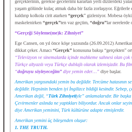
gerçeklerinin, gerekse gecelerimi karartan yerli dizilerdeki yala
yaşam gölünde kulaç atmak daha bir fazla zorlaşıyor. Eğrilerle d
kaldırıp kolkola cirit atarken
“gerçek
” gizleniyor. Mobesa öyküs
maskelenirken
“gerçek”
ten vaz geçtim,
“doğru”
lar nerelerde
“Gerçeği Söyleme(me)k: Zihniyet”
Ege Cansen, on yıl önce köşe yazısında (26.09.2012) Amerik
dikkat çeker. Amacı
“Gerçek”
konusuna bakışı “gerçekten” ort
“Televizyon ve sinemalarda içinde mahkeme sahnesi olan çok 
Türkçe altyazılı veya Türkçe dublajlı olarak izlemişizdir. Bu fil
“
doğruyu söyleyeceğim”
diye yemin eder…”
diye başlar.
Amerikan yargısındaki yemin bu değildir. Tercüme hatasının seb
değildir. Hepsinin benden iyi İngilizce bildiği kesindir. Sebep,
Amerikan değil, “
Türk Zihniyeti
yle” anlamalarıdır. Bir başka 
Çevirmenler aslında ne yaptıkları biliyordur. Ancak onlar seyir
diye Amerikan yeminini, Türk kültürüne adapte etmişlerdir.
Amerikan yemini üç bileşenden oluşur:
1. THE TRUTH.