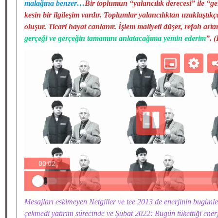
malağına benzer…
Bir toplumun
“yalancılık derecesi”
ile “
ge
kesin bir ilgileşim vardır. Toplumlar yalancılıktan uzaklaştı
oluşur. Ticari hayat canlanır. İşlem maliyeti düşer, refah a
gerçeği ve gerçeğin tamamını anlatacağıma yemin ederim
”
.
(
Mesajları eskimeyen Netgiller ve tee 2013 de enerjinin bugünl
çekmedi yatırım sürecinde ve Şubat 2022: Bugün tükettiği enerji