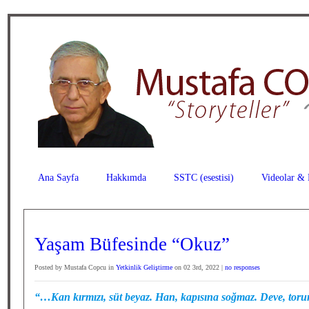
Ana Sayfa
Hakkımda
SSTC (esestisi)
Videolar & 
Yaşam Büfesinde “Okuz”
Posted by Mustafa Copcu in
Yetkinlik Geliştirme
on 02 3rd, 2022 |
no responses
“…Kan kırmızı, süt beyaz. Han, kapısına soğmaz. Deve, to