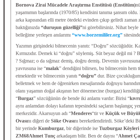
Bornova Zirai Mücadele Araştırma Enstitüsü (Enstitüm)
nü
yaşamımın başlarında (1970/85) kendisini tanıma şansım oldu.
arka kapısından elli metre ötedeki evinden çıkıp gelirdi zaman
baktığınızda
“duruşun güzelliği”
ni görebilirsiniz. Nihat beyle 
belleğime yerleşen anılarımı
“www.borzemililer.org”
sitesind
Yazımın girişindeki bilmecenin yanıtı: “Doğru” sözcüğüdür. Kan
Kırmızıdır. Demek ki “doğru” söylemiş. Süt beyaz değil mi ? B
? Sığmaz; o da sığmaz demiş, doğru demiş. Devenin yavrusuna
yavrusuna ise “
malak
” dendiğini bilirsen, bu bilmecenin hem 
etmektedir ve bilmecenin yanıtı
“doğru”
dur. Bize çocukluğu
belletmek ve hem de öğrenirken mesajlarında doğruyu barındırm
olanı yaşamın doğal akışının her dönemecine (burgaz) kendiliği
“
Burgaz
” sözcüğünün de bende iki anlamı vardır: Birisi “
kıvr
aynı anlamdan dolayı kafanın tepesindeki saçların başlangıç yeri
merkezidir. Akarsuyun adı “
Menderes
“tir ve
Küçük ve Büyü
Ovası
nı diğeri de
Söke Ovası
nı bereketlendirirdi. Söke’deki B
bir yerinde
Kumburgaz
, bir diğerinde ise
Tuzburgaz Köyleri
ZM68Ahmet Tunç
arkadaşım bilir. Ben de dayısı “
Ahmet Çal