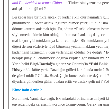
and Fu, decided to return China…”
Türkçe’sini yazmama gere
anlaşılabilir değil mi ?
Bu kadar kısa bir fıkra ancak bu kadar etkili olur hanımları gü
güldürmede. Sadece azıcık İngilizce bilmek yeter; Fu’nun isim 
dönme kararını anlamak için. Fu, adının
“Fuck
” olmasını istem
söylenmeden kimin kim olduğunu kim nasıl anlamış da geceni
mal kaçırır gibi tutuklamaya karar vermişler. Biri tutuklanmayı 
diğeri de son sözleriyle tüyü bitmemiş yetimin hakkını yedir
kadar nasıl hazmettin ?) için yerlerinden oldular. Ne değişti ? E
hesaplaşmayı dillendirmekle doğuya kırpılan göz kurtarır mı ? 
Yarın belki
Birgi-Bozdağ
‘a gideriz ve Ödemiş’in
“Eski Balık 
Hüseyin”
de köfte yeriz. Bozdağın gülleri kar altında mıdır 
de güzel midir ? Gülsüz Bozdağ için bunca zahmete değer mi 
diyarlara gönderilen güller buzları eritir ve destek gelir mi ? Y
Kime hain denir ?
Sorum net. Yanıt, size bağlı. Ekranlardaki birinci masumiyeti ki
gayretlerindeki çaresizliği görünce tiksiniyorum. Gerek yaşamı