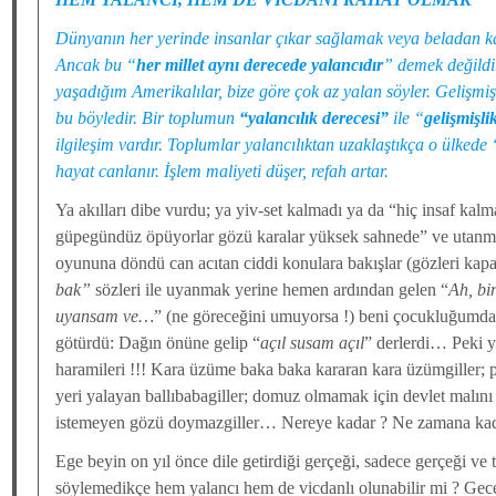
Dünyanın her yerinde insanlar çıkar sağlamak veya beladan ka
Ancak bu “
her millet aynı derecede yalancıdır
” demek değildir
yaşadığım Amerikalılar, bize göre çok az yalan söyler. Gelişm
bu böyledir. Bir toplumun
“yalancılık derecesi”
ile “
gelişmişli
ilgileşim vardır. Toplumlar yalancılıktan uzaklaştıkça o ülkede
hayat canlanır. İşlem maliyeti düşer, refah artar.
Ya akılları dibe vurdu; ya yiv-set kalmadı ya da “hiç insaf kal
güpegündüz öpüyorlar gözü karalar yüksek sahnede” ve utanm
oyununa döndü can acıtan ciddi konulara bakışlar (gözleri kapal
bak”
sözleri ile uyanmak yerine hemen ardından gelen “
Ah, bi
uyansam ve…
” (ne göreceğini umuyorsa !) beni çocukluğumda
götürdü: Dağın önüne gelip “
açıl susam açıl
” derlerdi… Peki y
haramileri !!! Kara üzüme baka baka kararan kara üzümgiller; 
yeri yalayan ballıbabagiller; domuz olmamak için devlet malın
istemeyen gözü doymazgiller… Nereye kadar ? Ne zamana kad
Ege beyin on yıl önce dile getirdiği gerçeği, sadece gerçeği ve
söylemedikçe hem yalancı hem de vicdanlı olunabilir mi ? Gecel