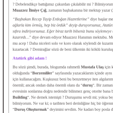
? Debelendikçe battığımız çukurdan çıkılabilir mi ? Bilmiyorum.
Muazzez İlmiye Çığ
, zamanın başbakanına bir mektup yazar (
“Başbakan Recep Tayip Erdoğan Hazretlerine”
diye başlar m
ağlarla kim örmüş, hep biz ördük” deyip duruyorsunuz, Atatür
sıfıra indiriyorsunuz. Eğer biraz tarih bilseniz bunu söylemeye 
kızarırdı…
” diye devam ediyor Muazzez Hanımın mektubu. M
mu acep ! Daha niceleri solo ve koro olarak söylendi de kızarm
kızartacak ? Demirağlar sözü de beni ülkemin iki köklü kurulu
Atatürk gibi adam !
Bu sözü şimdi, burada, blogumda rahmetli
Mustafa Ulaş
için 
olduğunda “
Borzemliler
” sayfasında yazacaklarım içinde aynı
için kullanacağım. Kuşkusuz beni bu benzetmeye iten algılarım
önemli; ancak ondan daha önemli olanı da “
duruş
“. Bir zaman
evresinin sonlarına doğru nedendir bilinmez genç otorite bana b
Building
“. Ne demek istemişti ? Duruşumu sevdi mi; yoksa b
bilmiyorum. Ne var ki; o tarihten beri derinliğine hiç bir öğre
“
Duruş Oluşturmak
” deyimini sevdim. Ne kadarı boy posla 