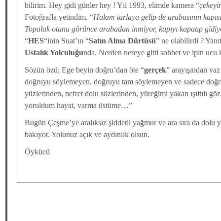
bilirim. Hey gidi günler hey ! Yıl 1993, elimde kamera “
çekey
Fotoğrafla yetindim. “
Halam tarlaya gelip de arabasının kapıs
Topalak otunu görünce arabadan inmiyor, kapıyı kapatıp gidi
“
HES
“inin Suat’ın “
Satın Alma Dürtüsü
” ne olabilirdi ? Yanı
Ustalık Yolculuğu
nda. Nerden nereye gitti sohbet ve ipin ucu k
Sözün özü; Ege beyin doğru’dan öte “
gerçek
” arayışından vaz
doğruyu söylemeyen, doğruyu tam söylemeyen ve sadece doğr
yüzlerinden, nefret dolu sözlerinden, yüreğimi yakan ışıltılı g
yoruldum hayat, varma üstüme…”
Bugün Çeşme’ye aralıksız şiddetli yağmur ve ara sıra da dolu 
bakıyor. Yolunuz açık ve aydınlık olsun.
Öykücü