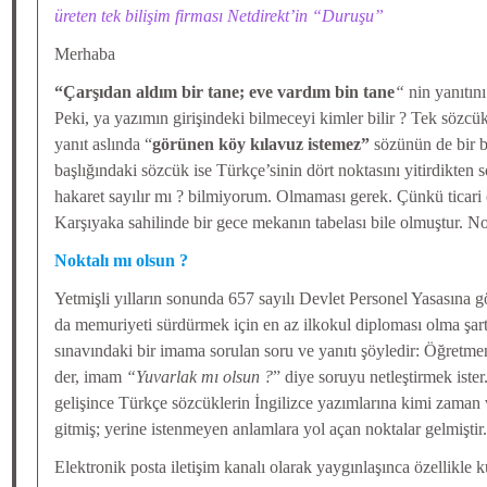
üreten tek bilişim firması Netdirekt’in “Duruşu”
Merhaba
“Çarşıdan aldım bir tane; eve vardım bin tane
“
nin yanıtın
Peki, ya yazımın girişindeki bilmeceyi kimler bilir ? Tek sözcükl
yanıt aslında “
görünen köy kılavuz istemez”
sözünün de bir b
başlığındaki sözcük ise Türkçe’sinin dört noktasını yitirdikten s
hakaret sayılır mı ? bilmiyorum. Olmaması gerek. Çünkü ticari ol
Karşıyaka sahilinde bir gece mekanın tabelası bile olmuştur. N
Noktalı mı olsun ?
Yetmişli yılların sonunda 657 sayılı Devlet Personel Yasasına
da memuriyeti sürdürmek için en az ilkokul diploması olma şartı
sınavındaki bir imama sorulan soru ve yanıtı şöyledir: Öğretm
der, imam
“Yuvarlak mı olsun ?
” diye soruyu netleştirmek ister
gelişince Türkçe sözcüklerin İngilizce yazımlarına kimi zaman va
gitmiş; yerine istenmeyen anlamlara yol açan noktalar gelmiştir.
Elektronik posta iletişim kanalı olarak yaygınlaşınca özellikle 