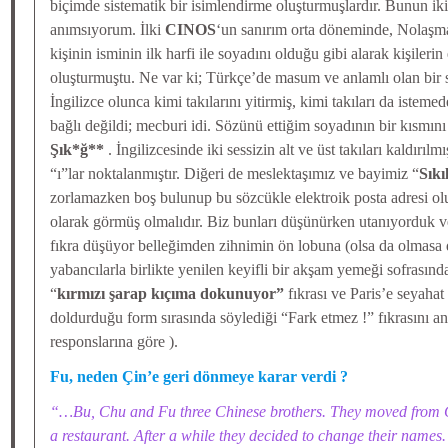
biçimde sistematik bir isimlendirme oluşturmuşlardır. Bunun ik
anımsıyorum. İlki
CINOS
‘un sanırım orta döneminde, Nolaşm
kişinin isminin ilk harfi ile soyadını olduğu gibi alarak kişilerin
oluşturmuştu. Ne var ki; Türkçe’de masum ve anlamlı olan bir 
İngilizce olunca kimi takılarını yitirmiş, kimi takıları da istemed
bağlı değildi; mecburi idi. Sözünü ettiğim soyadının bir kısmını
Şık*ğ**
. İngilizcesinde iki sessizin alt ve üst takıları kaldırıl
“ı”lar noktalanmıştır. Diğeri de meslektaşımız ve bayimiz “
Sıkıl
zorlamazken boş bulunup bu sözcükle elektroik posta adresi olu
olarak görmüş olmalıdır. Biz bunları düşünürken utanıyorduk v
fıkra düşüyor belleğimden zihnimin ön lobuna (olsa da olmasa d
yabancılarla birlikte yenilen keyifli bir akşam yemeği sofrası
“
kırmızı şarap kıçıma dokunuyor”
fıkrası ve Paris’e seyahat
doldurduğu form sırasında söylediği “Fark etmez !” fıkrasını an
responslarına göre ).
Fu, neden Çin’e geri dönmeye karar verdi ?
“…Bu, Chu and Fu three Chinese brothers. They moved from 
a restaurant. After a while they decided to change their name