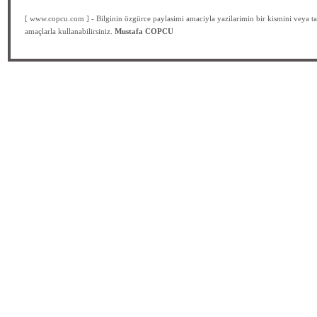
[ www.copcu.com ] - Bilginin özgürce paylasimi amaciyla yazilarimin bir kismini veya ta
amaçlarla kullanabilirsiniz.
Mustafa COPCU