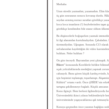
Merhaba
Uzun süredir yazmadım; yazamadım. Elim kla
üç gün sonrasının sonucu kıvranıp durdu. Hâla
soydan arınmış nursuz suratları gördükçe ya
koca koca insanların (!) heybelerinden taşan 
gördükçe kendimden bile utanır oldum ülke
Bu düşüncelerle boğuşurken yazmak istemedim
ki ilgi alanımdan kurtulmalıydım. Çabaladım. 
türetmeliydim. Uğraştım. Sonunda C13 olarak 
sofralarından kaydettiğim iki video karesinden 
buldum. Neler buldum ?
On gün önceydi. Bayramdan yeni çıkmıştık. A
Hücre
” konusunda Korelilerle birlikte bilims
uçak yolculuklarında mesleğini yapmak zorunda
cabasıydı. Bunu gören küçük kardeş evinde, ha
için hepimizi toplamıştı; toparlamıştı. Akşamü
Kültürü” ortamı vardı. Önce @BİDE’nin erkekle
tartışma şekillenmeye başladı. Küçük amcanın 
Konu ilginçti. Hem herkesi ilgilendiriyordu h
Üniversitedeki ikinci yılının beklentileriyle h
üniversitesinde yaşayacaklarına ışık tutmasıyl
Konuya geçmeden önce yazımın başlığını nede