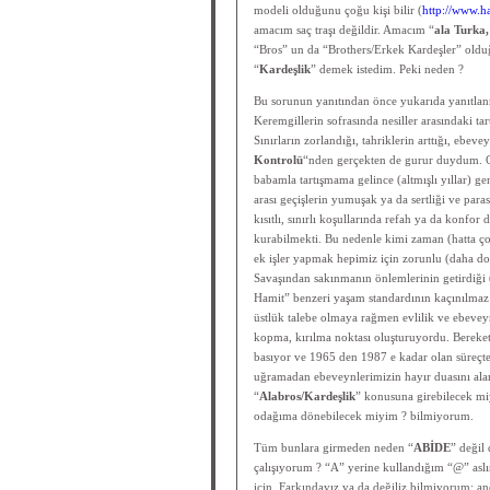
modeli olduğunu çoğu kişi bilir (
http://www.h
amacım saç traşı değildir. Amacım “
ala Turka
“Bros” un da “Brothers/Erkek Kardeşler” oldu
“
Kardeşlik
” demek istedim. Peki neden ?
Bu sorunun yanıtından önce yukarıda yanıtla
Keremgillerin sofrasında nesiller arasındaki ta
Sınırların zorlandığı, tahriklerin arttığı, ebeve
Kontrolü
“nden gerçekten de gurur duydum. Oğ
babamla tartışmama gelince (altmışlı yıllar) ge
arası geçişlerin yumuşak ya da sertliği ve para
kısıtlı, sınırlı koşullarında refah ya da konfor
kurabilmekti. Bu nedenle kimi zaman (hatta ç
ek işler yapmak hepimiz için zorunlu (daha doğ
Savaşından sakınmanın önlemlerinin getirdiği (
Hamit” benzeri yaşam standardının kaçınılmaz 
üstlük talebe olmaya rağmen evlilik ve ebeveyn
kopma, kırılma noktası oluşturuyordu. Bereket 
basıyor ve 1965 den 1987 e kadar olan süreçte
uğramadan ebeveynlerimizin hayır duasını ala
“
Alabros/Kardeşlik
” konusuna girebilecek mi
odağıma dönebilecek miyim ? bilmiyorum.
Tüm bunlara girmeden neden “
ABİDE
” değil 
çalışıyorum ? “A” yerine kullandığım “@” aslı
için. Farkındayız ya da değiliz bilmiyorum; a