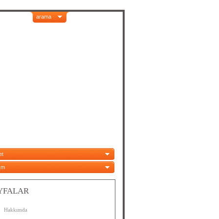
arama
et
ım
YFALAR
Hakkımda