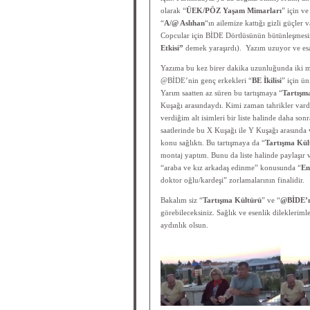
olarak “
ÜEK/PÖZ Yaşam Mimarları
” için v
“
A/@ Aslıhan
“ın ailemize kattığı gizli güçler
Copcular için BİDE Dörtlüsünün bütünleşmesi
Etkisi”
demek yaraşırdı). Yazım uzuyor ve e
Yazıma bu kez birer dakika uzunluğunda iki m
@BİDE’nin genç erkekleri “
BE İkilisi
” için ün
Yarım saatten az süren bu tartışmaya “
Tartışm
Kuşağı arasındaydı. Kimi zaman tahrikler vard
verdiğim alt isimleri bir liste halinde daha so
saatlerinde bu X Kuşağı ile Y Kuşağı arasında v
konu sağlıktı. Bu tartışmaya da “
Tartışma Kül
montaj yaptım. Bunu da liste halinde paylaşır
“araba ve kız arkadaş edinme” konusunda “
En
doktor oğlu/kardeşi” zorlamalarının finalidir.
Bakalım siz “
Tartışma Kültürü
” ve “
@BİDE’n
görebileceksiniz. Sağlık ve esenlik dileklerim
aydınlık olsun.