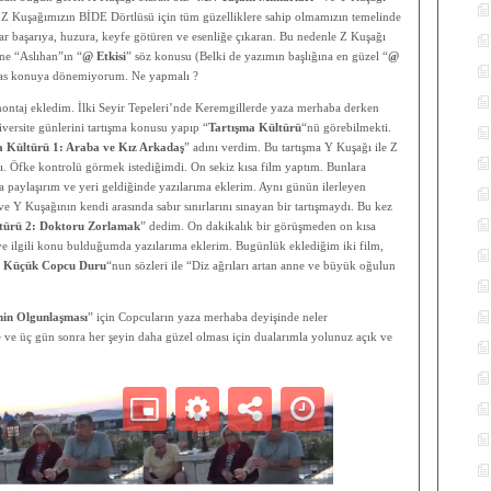
e Z Kuşağımızın BİDE Dörtlüsü için tüm güzelliklere sahip olmamızın temelinde
 var başarıya, huzura, keyfe götüren ve esenliğe çıkaran. Bu nedenle Z Kuşağı
ne “Aslıhan”ın “
@ Etkisi
” söz konusu (Belki de yazımın başlığına en güzel “
@
sas konuya dönemiyorum. Ne yapmalı ?
ontaj ekledim. İlki Seyir Tepeleri’nde Keremgillerde yaza merhaba derken
iversite günlerini tartışma konusu yapıp “
Tartışma Kültürü
“nü görebilmekti.
a Kültürü 1: Araba ve Kız Arkadaş
” adını verdim. Bu tartışma Y Kuşağı ile Z
ı. Öfke kontrolü görmek istediğimdi. On sekiz kısa film yaptım. Bunlara
nra paylaşırım ve yeri geldiğinde yazılarıma eklerim. Aynı günün ilerleyen
e Y Kuşağının kendi arasında sabır sınırlarını sınayan bir tartışmaydı. Bu kez
türü 2: Doktoru Zorlamak
” dedim. On dakikalık bir görüşmeden on kısa
 ve ilgili konu bulduğumda yazılarıma eklerim. Bugünlük eklediğim iki film,
 Küçük Copcu Duru
“nun sözleri ile “Diz ağrıları artan anne ve büyük oğulun
in Olgunlaşması
” için Copcuların yaza merhaba deyişinde neler
le ve üç gün sonra her şeyin daha güzel olması için dualarımla yolunuz açık ve