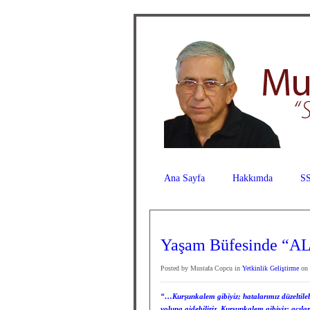
Ana Sayfa
Hakkımda
SS
Yaşam Büfesinde “
Posted by Mustafa Copcu in
Yetkinlik Geliştirme
on 
“…Kurşunkalem gibiyiz; hatalarımız düzeltilebi
yoluna gidebiliriz. Kurşunkalem gibiyiz; acılar