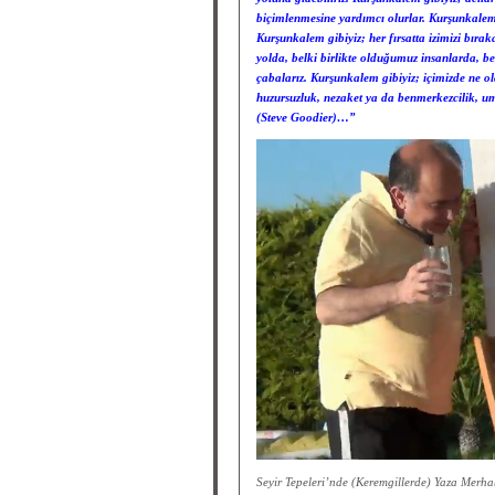
biçimlenmesine yardımcı olurlar. Kurşunkalem gi
Kurşunkalem gibiyiz; her fırsatta izimizi bıra
yolda, belki birlikte olduğumuz insanlarda, be
çabalarız. Kurşunkalem gibiyiz; içimizde ne ol
huzursuzluk, nezaket ya da benmerkezcilik, u
(Steve Goodier)…”
Seyir Tepeleri’nde (Keremgillerde) Yaza Merh