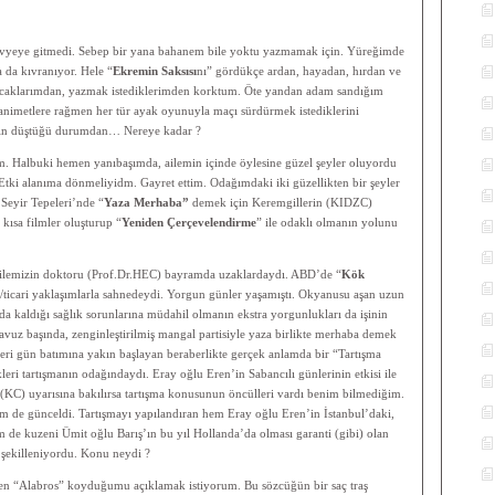
vyeye gitmedi. Sebep bir yana bahanem bile yoktu yazmamak için. Yüreğimde
 da kıvranıyor. Hele “
Ekremin Saksısı
nı” gördükçe ardan, hayadan, hırdan ve
zacaklarımdan, yazmak istediklerimden korktum. Öte yandan adam sandığım
ganimetlere rağmen her tür ayak oyunuyla maçı sürdürmek istediklerini
min düştüğü durumdan… Nereye kadar ?
. Halbuki hemen yanıbaşımda, ailemin içinde öylesine güzel şeyler oluyordu
Etki alanıma dönmeliyidm. Gayret ettim. Odağımdaki iki güzellikten bir şeyler
Seyir Tepeleri’nde “
Yaza Merhaba”
demek için Keremgillerin (KIDZC)
kısa filmler oluşturup “
Yeniden Çerçevelendirme
” ile odaklı olmanın yolunu
ilemizin doktoru (Prof.Dr.HEC) bayramda uzaklardaydı. ABD’de “
Kök
el/ticari yaklaşımlarla sahnedeydi. Yorgun günler yaşamıştı. Okyanusu aşan uzun
 kaldığı sağlık sorunlarına müdahil olmanın ekstra yorgunlukları da işinin
vuz başında, zenginleştirilmiş mangal partisiyle yaza birlikte merhaba demek
zeri gün batımına yakın başlayan beraberlikte gerçek anlamda bir “Tartışma
ri tartışmanın odağındaydı. Eray oğlu Eren’in Sabancılı günlerinin etkisi ile
(KC) uyarısına bakılırsa tartışma konusunun öncülleri vardı benim bilmediğim.
em de günceldi. Tartışmayı yapılandıran hem Eray oğlu Eren’in İstanbul’daki,
em de kuzeni Ümit oğlu Barış’ın bu yıl Hollanda’da olması garanti (gibi) olan
a şekilleniyordu. Konu neydi ?
n “Alabros” koyduğumu açıklamak istiyorum. Bu sözcüğün bir saç traş