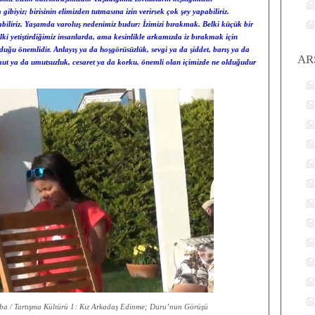
biyiz; birisinin elimizden tutmasına izin verirsek çok şey yapabiliriz.
kabiliriz. Yaşamda varoluş nedenimiz budur: İzimizi bırakmak. Belki küçük bir
lki yetiştirdiğimiz insanlarda, ama kesinlikle arkamızda iz bırakmak için
duğu önemlidir. Anlayış ya da hoşgörüsüzlük, sevgi ya da şiddet, barış ya da
AR
mut ya da umutsuzluk, cesaret ya da korku, önemli olan içimizde ne olduğudur
aba / Tartışma Kültürü 1: Kız Arkadaş Edinme; Duru’nun Görüşü