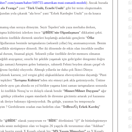
aber7.com/yasam/haber/169755-amerikan-trasi-osmanli-modeli
). Ancak burada
, ala Franga”
yani “
Türk Usulü, Ecnebi Usulü
” gibi bir terim oluşturmaktı.
ğundan yola çıkarak “ala bros” yani “Erkek Kardeşler Usulü” ya da kısaca
nmamış olan soruya döneyim. Seyir Tepeleri’nde yaza merhaba derken,
rtışma kültürünü izlerken önce “
@BİDE’nin Olgunlaşması
” dikkatimi çekti.
ynlerin özellikle dürterek sinirleri hoplattığı anlardaki gençlerin “
Öfke
ullarımın benimle tartışmalarını (seksenli yıllar) hiç anımsamıyorum. Benim
nellikle sürtüşmeye dönerdi. Her iki dönemde de etkin olan öncelikle nesiller
sal durum, finansal güçtü. Seksenli yıllar özellikle devlet memuru olmanın
 değildi arayışımız; onurlu bir şekilde yaşamak için gelir/gider dengesini doğru
oğu zaman) Antepten gelen battaniye, rahmetli Fehmi beyden alınan çarşaf vb
rusu faydalı) oluyordu. Altmışlı yıllarda ise daha çok İkinci Dünya
ekmek karnesi, yol vergisi gibi) alışkanlıkların ebeveynlerime dayattığı “Pinti
tepkileri “
Tartışma Kültürü
“nden söz etmeyi pek akla getirmiyordu. Üstüne
lerle aynı çatı altında on yıl birlikte yaşama kimi zaman tartışmaların sonunda
ki özellikle Nezuş’ta ve dolaylı olarak bende “
Minnet/Mihnet Duygusu”
ağır
 gittikçe yükselen yaşam standardı ile direnme gücümüz artarak yol kazasına
rak ileriye bakmayı öğreniyorduk. Bu gidişle, yazımın bu temposuyla
yim ? Girebilirsem oradan esas hedefim olan “
TriBros/Üç Erkek Kardeş
”
de “
@BİDE
” olarak yazıyorum ve “
BİDE
” dörtlüsünü “@” ile bütünleştirmeye
nda sessiz meleğimiz olan ve bugün 26 yaşıyla ilk torunumuz olan “Aslıhan”
ncak bugün gerek X Kuşağı olarak biz “
MN Yaşam Mimarları”
ve Y Kuşağı