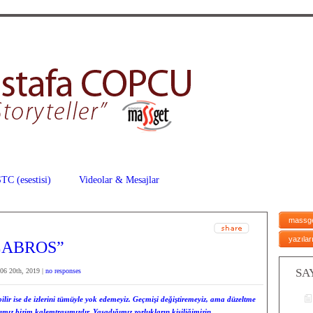
TC (esestisi)
Videolar & Mesajlar
massg
yazılar
ALABROS”
SA
06 20th, 2019 |
no responses
lir ise de izlerini tümüyle yok edemeyiz. Geçmişi değiştiremeyiz, ama düzeltme
ımız bizim kalemtraşımızdır. Yaşadığımız zorlukların kişiliğimizin