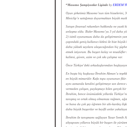
“
Masomo Şampiyonlar Liginde
by
ERDEM Y
Oyun şirketimiz Masomo’nun tüm hisselerini, 30
Miniclip’e sattığımızı duyurmaktan büyük mu
Satışın finansal rakamları hakkında ne yazık k
anlaşma oldu. Bizler Masomo’yu 3 yıl daha yö
2) isimli oyunumuzu daha da geliştirmenin yan
çapındaki geniş kullanıcı kitlesi ile bize büy
daha yüksek sayılara ulaşacağından hiç şüph
etmek istiyorum. Bu başarı kolay ve tesadüfler 
kalitesi, güven, azim ve çok sıkı çalışma var.
Önce Türkiye’deki arkadaşlarımdan başlayayı
En başta hiç kuşkusuz İbrahim Akman’a teşekk
en büyük mimaridir. Kafa topu oyununun fikir 
aynı zamanda kendini geliştirmeye son derece a
vermeden çalışan, paylaşmayı bilen gerçek bir 
İbrahim, bence önümüzdeki yıllarda Türkiye’nin
tanışmış ve ortak olmuş olmamıza rağmen, ağzı
ve bana da çok şey öğreten bir abi-kardeş ilişk
daha büyük başarılar ve keyifli anlar yakalay
İbrahim ile tanışmamı sağlayan Yasar Semih A
altyapısını yıllarca büyük bir başarı ile yürüte