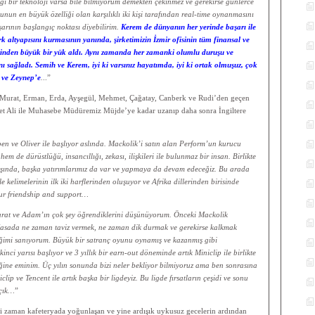
ği bir teknoloji varsa bile bilmiyorum demekten çekinmez ve gerekirse günlerce
nun en büyük özelliği olan karşılıklı iki kişi tarafından real-time oynanmasını
şarının başlangıç noktası diyebilirim.
Kerem de dünyanın her yerinde başarı ile
 altyapısını kurmasının yanında, şirketimizin İzmir ofisinin tüm finansal ve
üzerinden büyük bir yük aldı. Aynı zamanda her zamanki olumlu duruşu ve
 sağladı. Semih ve Kerem, iyi ki varsınız hayatımda, iyi ki ortak olmuşuz, çok
f ve Zeynep’e
.
..”
 Murat, Erman, Erda, Ayşegül, Mehmet, Çağatay, Canberk ve Rudi’den geçen
et Ali ile Muhasebe Müdüremiz Müjde’ye kadar uzanıp daha sonra İngiltere
 ve Oliver ile başlıyor aslında. Mackolik’i satın alan Perform’un kurucu
em de dürüstlüğü, insancıllığı, zekası, ilişkileri ile bulunmaz bir insan. Birlikte
ışında, başka yatırımlarımız da var ve yapmaya da devam edeceğiz. Bu arada
elimelerinin ilk iki harflerinden oluşuyor ve Afrika dillerinden birisinde
our friendship and support…
Murat ve Adam’ın çok şey öğrendiklerini düşünüyorum. Önceki Mackolik
Masada ne zaman taviz vermek, ne zaman dik durmak ve gerekirse kalkmak
diğimi sanıyorum. Büyük bir satranç oyunu oynamış ve kazanmış gibi
ci yarısı başlıyor ve 3 yıllık bir earn-out döneminde artık Miniclip ile birlikte
ğine eminim. Üç yılın sonunda bizi neler bekliyor bilmiyoruz ama ben sonrasına
p ve Tencent ile artık başka bir ligdeyiz. Bu ligde fırsatların çeşidi ve sonu
açık…
”
i zaman kafeteryada yoğunlaşan ve yine ardışık uykusuz gecelerin ardından