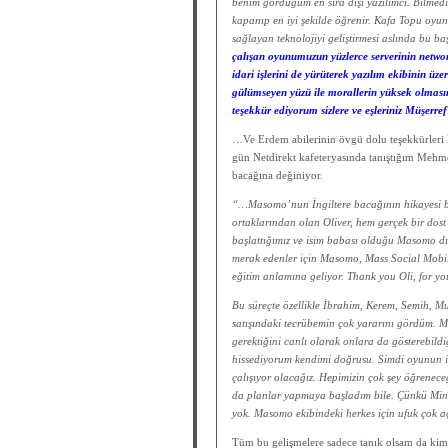
benim gördüğüm en sıra dışı yazılımcı. Bilmedi
kapanıp en iyi şekilde öğrenir. Kafa Topu oyunu
sağlayan teknolojiyi geliştirmesi aslında bu ba
çalışan oyunumuzun yüzlerce serverinin network
idari işlerini de yürüterek yazılım ekibinin 
gülümseyen yüzü ile morallerin yüksek olmasını
teşekkür ediyorum sizlere ve eşleriniz Müşerre
…Ve Erdem abilerinin övgü dolu teşekkürleri
gün Netdirekt kafeteryasında tanıştığım Mehm
bacağına değiniyor.
“…Masomo’nun İngiltere bacağının hikayesi ben
ortaklarından olan Oliver, hem gerçek bir dost h
başlattığımız ve isim babası olduğu Masomo d
merak edenler için Masomo, Mass Social Mobile k
eğitim anlamına geliyor. Thank you Oli, for y
Bu süreçte özellikle İbrahim, Kerem, Semih, 
satışındaki tecrübemin çok yararını gördüm. 
gerektiğini canlı olarak onlara da gösterebil
hissediyorum kendimi doğrusu. Simdi oyunun ikin
çalışıyor olacağız. Hepimizin çok şey öğrenece
da planlar yapmaya başladım bile. Çünkü Minicli
yok. Masomo ekibindeki herkes için ufuk çok 
Tüm bu gelişmelere sadece tanık olsam da kim