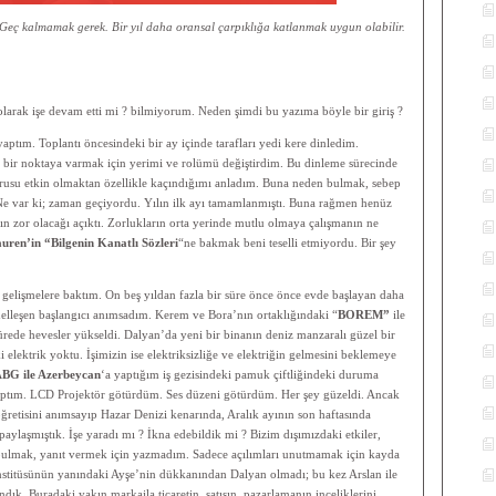
. Geç kalmamak gerek. Bir yıl daha oransal çarpıklığa katlanmak uygun olabilir.
olarak işe devam etti mi ? bilmiyorum. Neden şimdi bu yazıma böyle bir giriş ?
yaptım. Toplantı öncesindeki bir ay içinde tarafları yedi kere dinledim.
k bir noktaya varmak için yerimi ve rolümü değiştirdim. Bu dinleme sürecinde
usu etkin olmaktan özellikle kaçındığımı anladım. Buna neden bulmak, sebep
Ne var ki; zaman geçiyordu. Yılın ilk ayı tamamlanmıştı. Buna rağmen henüz
ılın zor olacağı açıktı. Zorlukların orta yerinde mutlu olmaya çalışmanın ne
ren’in “Bilgenin Kanatlı Sözleri
“ne bakmak beni teselli etmiyordu. Bir şey
gelişmelere baktım. On beş yıldan fazla bir süre önce önce evde başlayan daha
elleşen başlangıcı anımsadım. Kerem ve Bora’nın ortaklığındaki “
BOREM”
ile
sürede hevesler yükseldi. Dalyan’da yeni bir binanın deniz manzaralı güzel bir
 elektrik yoktu. İşimizin ise elektriksizliğe ve elektriğin gelmesini beklemeye
BG ile Azerbeycan
‘a yaptığım iş gezisindeki pamuk çiftliğindeki duruma
aptım. LCD Projektör götürdüm. Ses düzeni götürdüm. Her şey güzeldi. Ancak
 öğretisini anımsayıp Hazar Denizi kenarında, Aralık ayının son haftasında
aylaşmıştık. İşe yaradı mı ? İkna edebildik mi ? Bizim dışımızdaki etkiler,
t bulmak, yanıt vermek için yazmadım. Sadece açılımları unutmamak için kayda
nstitüsünün yanındaki Ayşe’nin dükkanından Dalyan olmadı; bu kez Arslan ile
dık. Buradaki yakın markajla ticaretin, satışın, pazarlamanın inceliklerini