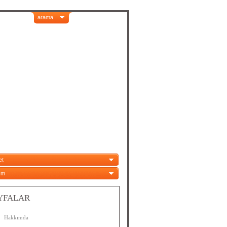
arama
et
ım
YFALAR
Hakkımda