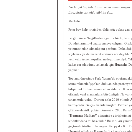
Zor bir yıl başladı. Karar verme süreci uzuyor
Biraz fazla sert oldu gibi ise de…
Merhaba
Peter bey kalp krizinden öldü mü; yoksa gazi 
İki gün önce Netgillerde organize bir toplantı 
Duyduklarımı iyi analiz etmeye çalıştım. Orta
yeterince etkin olmadığımı gördüm. Daha doğr
söylemek ya da mazeret üretmek zor değildi. 
yeni yılın temel koşulları netleştirilmemişti. Y
kadar zor olduğunu anlamak için
Huancho Dau
yapmalı…
Toplantı öncesinde Park Yaşam’da etrafımdaki 
sonra rahmetli Ayşe’nin dükkanında profesyon
bilişim sektörüne resmen adım atılmıştı. Kısa 
ofisinde yeni masalarla iş büyümüştü. Ne var ki
tahammülü yoktu. Durum tıpkı 2010 yılında
A
benziyordu. Ne çok hazırlanmıştım. Filmler y
çiftlikte elektrik yoktu. Bereket ki 2005 Paris
“
Konuşma Halkası”
düzeninde görüşlerimizi p
tehditler daha mı baskındı ? Bu soruları yanı
geçirmek istedim. Her neyse. Karşıyaka Kız E
Hostcini
olduk ve Karşıyaka’da batar kata sığın