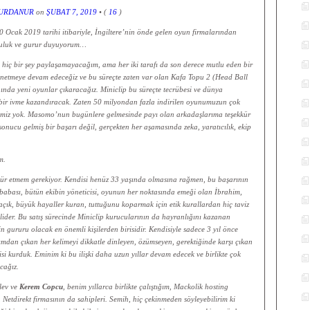
URDANUR
on
ŞUBAT 7, 2019
• (
16
)
 Ocak 2019 tarihi itibariyle, İngiltere’nin önde gelen oyun firmalarından
tluluk ve gurur duyuyorum…
i hiç bir şey paylaşamayacağım, ama her iki tarafı da son derece mutlu eden bir
netmeye devam edeceğiz ve bu süreçte zaten var olan Kafa Topu 2 (Head Ball
ında yeni oyunlar çıkaracağız. Miniclip bu süreçte tecrübesi ve dünya
ük bir ivme kazandıracak. Zaten 50 milyondan fazla indirilen oyunumuzun çok
emiz yok. Masomo’nun bugünlere gelmesinde payı olan arkadaşlarıma teşekkür
sonucu gelmiş bir başarı değil, gerçekten her aşamasında zeka, yaratıcılık, ekip
m.
ür etmem gerekiyor. Kendisi henüz 33 yaşında olmasına rağmen, bu başarının
babası, bütün ekibin yöneticisi, oyunun her noktasında emeği olan İbrahim,
çık, büyük hayaller kuran, tuttuğunu koparmak için etik kurallardan hiç taviz
lider. Bu satış sürecinde Miniclip kurucularının da hayranlığını kazanan
 gururu olacak en önemli kişilerden birisidir. Kendisiyle sadece 3 yıl önce
mdan çıkan her kelimeyi dikkatle dinleyen, özümseyen, gerektiğinde karşı çıkan
isi kurduk. Eminim ki bu ilişki daha uzun yıllar devam edecek ve birlikte çok
acağız.
lev ve
Kerem Copcu
, benim yıllarca birlikte çalıştığım, Mackolik hosting
n Netdirekt firmasının da sahipleri. Semih, hiç çekinmeden söyleyebilirim ki