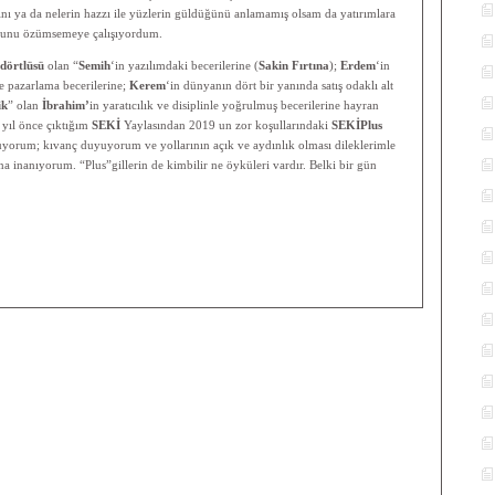
ğını ya da nelerin hazzı ile yüzlerin güldüğünü anlamamış olsam da yatırımlara
duğunu özümsemeye çalışıyordum.
dörtlüsü
olan “
Semih
‘in yazılımdaki becerilerine (
Sakin Fırtına
);
Erdem
‘in
e pazarlama becerilerine;
Kerem
‘in dünyanın dört bir yanında satış odaklı alt
ik
” olan
İbrahim’
in yaratıcılık ve disiplinle yoğrulmuş becerilerine hayran
 yıl önce çıktığım
SEKİ
Yaylasından 2019 un zor koşullarındaki
SEKİPlus
yorum; kıvanç duyuyorum ve yollarının açık ve aydınlık olması dileklerimle
na inanıyorum. “Plus”gillerin de kimbilir ne öyküleri vardır. Belki bir gün