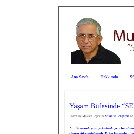
Ana Sayfa
Hakkımda
SS
Yaşam Büfesinde “SE
Posted by Mustafa Copcu in
Yetkinlik Geliştirme
on 
“….Bir arkadaşımız yakınlarda yeni bir otomob
sigorta şirketlerini aradı. Fakat bu arada gün