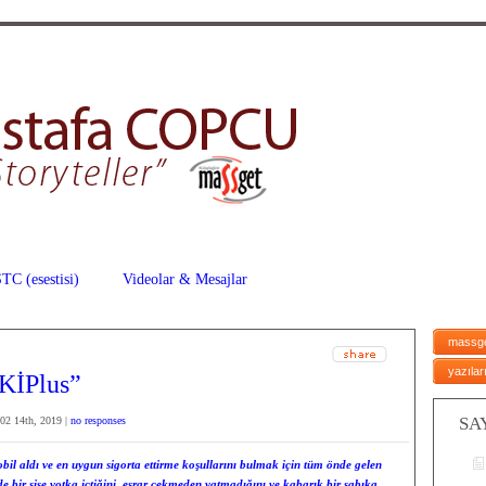
TC (esestisi)
Videolar & Mesajlar
massg
yazılar
KİPlus”
SA
02 14th, 2019 |
no responses
il aldı ve en uygun sigorta ettirme koşullarını bulmak için tüm önde gelen
de bir şişe votka içtiğini, esrar çekmeden yatmadığını ve kabarık bir sabıka