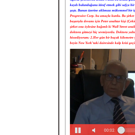
kaydı bulunduğunu itiraf etmek gibi safça bir
şaştı. Bunun üzerine aklımıza mükemmel bir iş f
Progressive Corp. bu amaçla kurdu. Bu şirket si
başarıyla devamı için Peter anahtar kişi (Çeki
şirket ona öylesine bağımlı ki Wall Street anal
doktora gitmeyi hiç sevmiyordu. Doktora yalnız
hissediyorum; 2.Her gün bir buçuk kilometre
beyin New York’taki dairesinde kalp krizi geçi