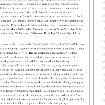
aha sonra yine İzmir’e; bu kez İkinci Kordon’a gittik. Veri Merkezimiz
rliğinde en önemli sıkıntı soğutmayı yeterince yapamamaktı. Yönümüzü
zın bodrumuna veri merkezi kurduk. Büyüdük. Hostcini ile rakipleri
Bu kez daha büyük bir Temsil Plaza binasının çatısına veri merkezimizi daha da
nt’e taşındık. Çok masraf, yatırım yaptık. Mükemmel bir veri merkezimiz oldu.
m için “
n+1″
formülünün bedeline katlandık: Ne gerekiyorsa bir fazlası… Ve
a açıldık.
Maçkolik’
le
Erdem Yurdanur (Kerem ve Semih’in Erdem Abileri)
, keyifle sürdü. Ve devamında “
Masomo / Kafa Topu
” beraberliği çok hızlı
 ve Arslan’ın batar katından Semih’le Işıkkent’in yatak odalı
“n+1”
lik veri
r bize neyi, nasıl öğretti ? sorusunun yanıtı yine Kerem’in paneldeki kapanış
ir “
Uykusuz Geceler
” ve “
Hiç bir emek boşa gitmemiştir
“. Netgillerin
nin mükemmel uyumu tüm beraberlikler için de örnek olmaktadır. Cin
mek gerekir. Ancak bu örnek kimi zaman beklentilerdeki çıtayı
ar benzer güzelliklere sahip olacaktır. Olmaması için hiç bir engel yoktur
ir. On yıl önce Ayşe’nin dükkanından Işıkkent’e uzanan yolculuğun bir adım
beraberliğin olası çatışmalarından korkularımız, kuşkularımız fazlaydı. Meğer
çim ve kararlar öylesi mükemmel bir beraberlik ortaya çıkardı ki; hemen her
rce şükür. Temelinde dürüstlük, açıklık ve esas olarak da hakkaniyet duygusu
elleştirmeden kullanmak ve hem de zayıf yönleri yüksünmeden tamamlamak ve
 ve de tartışma yaratmadan emin olmak, karar almak ve de keyif almak ancak
 laf aramızda sevgi ile de perçinleşmiş beraberlik nedeniyledir ki ne
Yunt
ne de Londra’nın müzakere masasında hiç bir zaman en küçük bir görüş ayrılığı
er her kula, her ikiliye nasip olmaz. Demek ki biz çok şanslıyız.