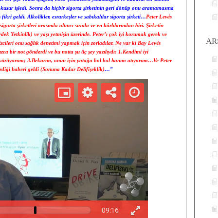
 kusur işledi. Sonra da hiçbir sigorta şirketinin geri dönüp onu aramamasına
ikri geldi. Alkolikler, esrarkeşler ve sabıkalılar sigorta şirketi…
Peter Lewis
gorta şirketleri arasında altıncı sırada ve en kârlılarından biri. Şirketin
rdek Yetkinlik) ve yaşı yetmişin üzerinde. Peter’ı çok iyi korumak gerek ve
AR
izcileri onu sağlık denetimi yapmak için zorladılar. Ne var ki Bay Lewis
ca bir not gönderdi ve bu notta şu üç şey yazılıydı: 1.Kendimi iyi
 yüzüyorum; 3.Bekarım, onun için yatağa bol bol hanım atıyorum…Ve Peter
rdiği haberi geldi (Sonuna Kadar Delifişeklik)
…”