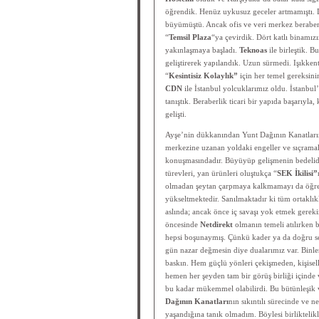
öğrendik. Henüz uykusuz geceler artmamıştı. D
büyümüştü. Ancak ofis ve veri merkez berabe
“
Temsil Plaza
“ya çevirdik. Dört katlı binamı
yakınlaşmaya başladı.
Teknoas
ile birleştik. 
geliştirerek yapılandık. Uzun sürmedi. Işıkke
“
Kesintisiz Kolaylık”
için her temel gereksini
CDN
ile İstanbul yolcuklarımız oldu. İstanbul’
tanıştık. Beraberlik ticari bir yapıda başarıyla
gelişti.
Ayşe’nin dükkanından Yunt Dağının Kanatlarına
merkezine uzanan yoldaki engeller ve sıçramala
konuşmasındadır. Büyüyüp gelişmenin bedelid
türevleri, yan ürünleri oluştukça “
SEK İkilisi”
olmadan şeytan çarpmaya kalkmamayı da öğren
yükseltmektedir. Sanılmaktadır ki tüm ortaklıkl
aslında; ancak önce iç savaşı yok etmek gerek
öncesinde
Netdirekt
olmanın temeli atılırken 
hepsi boşunaymış. Çünkü kader ya da doğru se
gün nazar değmesin diye dualarımız var. Binle
baskın. Hem güçlü yönleri çekişmeden, kişis
hemen her şeyden tam bir görüş birliği içinde
bu kadar mükemmel olabilirdi. Bu bütünleşik ve
Dağının Kanatları
nın sıkıntılı sürecinde ve 
yaşandığına tanık olmadım. Böylesi birliktelikl