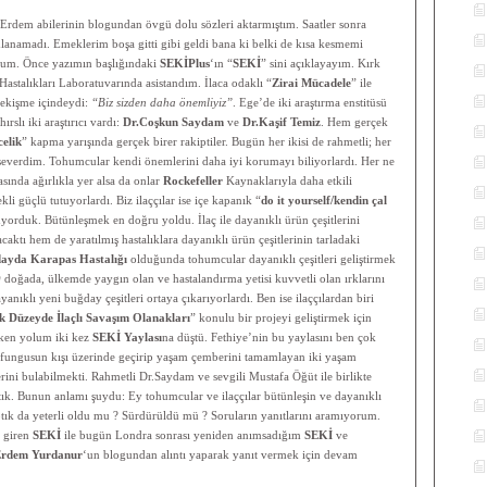
Erdem abilerinin blogundan övgü dolu sözleri aktarmıştım. Saatler sonra
lanamadı. Emeklerim boşa gitti gibi geldi bana ki belki de kısa kesmemi
orum. Önce yazımın başlığındaki
SEKİPlus
‘ın “
SEKİ
” sini açıklayayım. Kırk
Hastalıkları Laboratuvarında asistandım. İlaca odaklı “
Zirai Mücadele
” ile
çekişme içindeydi:
“Biz sizden daha önemliyiz”
. Ege’de iki araştırma enstitüsü
rslı iki araştırıcı vardı:
Dr.Coşkun Saydam
ve
Dr.Kaşif Temiz
. Hem gerçek
elik
” kapma yarışında gerçek birer rakiptiler. Bugün her ikisi de rahmetli; her
ok severdim. Tohumcular kendi önemlerini daha iyi korumayı biliyorlardı. Her ne
asında ağırlıkla yer alsa da onlar
Rockefeller
Kaynaklarıyla daha etkili
kli güçlü tutuyorlardı. Biz ilaççılar ise içe kapanık “
do it yourself/kendin çal
uyorduk. Bütünleşmek en doğru yoldu. İlaç ile dayanıklı ürün çeşitlerini
ktı hem de yaratılmış hastalıklara dayanıklı ürün çeşitlerinin tarladaki
ayda Karapas Hastalığı
olduğunda tohumcular dayanıklı çeşitleri geliştirmek
)
doğada, ülkemde yaygın olan ve hastalandırma yetisi kuvvetli olan ırklarını
ayanıklı yeni buğday çeşitleri ortaya çıkarıyorlardı. Ben ise ilaççılardan biri
k Düzeyde İlaçlı Savaşım Olanakları
” konulu bir projeyi geliştirmek için
ırken yolum iki kez
SEKİ Yaylası
na düştü. Fethiye’nin bu yaylasını ben çok
fungusun kışı üzerinde geçirip yaşam çemberini tamamlayan iki yaşam
erini bulabilmekti. Rahmetli Dr.Saydam ve sevgili Mustafa Öğüt ile birlikte
ık. Bunun anlamı şuydu: Ey tohumcular ve ilaççılar bütünleşin ve dayanıklı
ptık da yeterli oldu mu ? Sürdürüldü mü ? Soruların yanıtlarını aramıyorum.
 giren
SEKİ
ile bugün Londra sonrası yeniden anımsadığım
SEKİ
ve
rdem Yurdanur
‘un blogundan alıntı yaparak yanıt vermek için devam