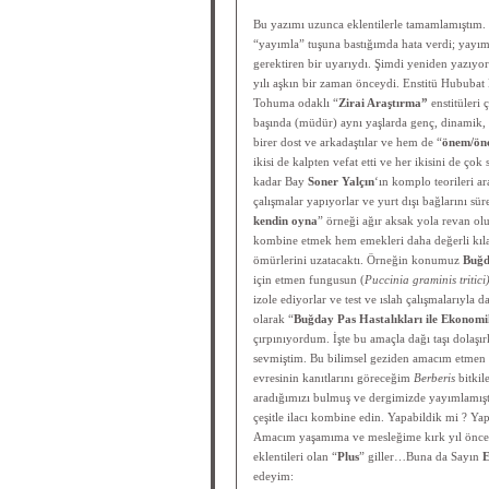
Bu yazımı uzunca eklentilerle tamamlamıştım. 
“yayımla” tuşuna bastığımda hata verdi; yayım
gerektiren bir uyarıydı. Şimdi yeniden yazıy
yılı aşkın bir zaman önceydi. Enstitü Hububat 
Tohuma odaklı “
Zirai Araştırma”
enstitüleri 
başında (müdür) aynı yaşlarda genç, dinamik, hı
birer dost ve arkadaştılar ve hem de “
önem/önc
ikisi de kalpten vefat etti ve her ikisini de ç
kadar Bay
Soner Yalçın
‘ın komplo teorileri ar
çalışmalar yapıyorlar ve yurt dışı bağlarını süre
kendin oyna
” örneği ağır aksak yola revan ol
kombine etmek hem emekleri daha değerli kılaca
ömürlerini uzatacaktı. Örneğin konumuz
Buğd
için etmen fungusun (
Puccinia graminis tritici
izole ediyorlar ve test ve ıslah çalışmalarıyla d
olarak “
Buğday Pas Hastalıkları ile Ekonomi
çırpınıyordum. İşte bu amaçla dağı taşı dolaş
sevmiştim. Bu bilimsel geziden amacım etmen 
evresinin kanıtlarını göreceğim
Berberis
bitkil
aradığımızı bulmuş ve dergimizde yayımlamışt
çeşitle ilacı kombine edin. Yapabildik mi ? Ya
Amacım yaşamıma ve mesleğime kırk yıl önce
eklentileri olan “
Plus
” giller…Buna da Sayın
E
edeyim: