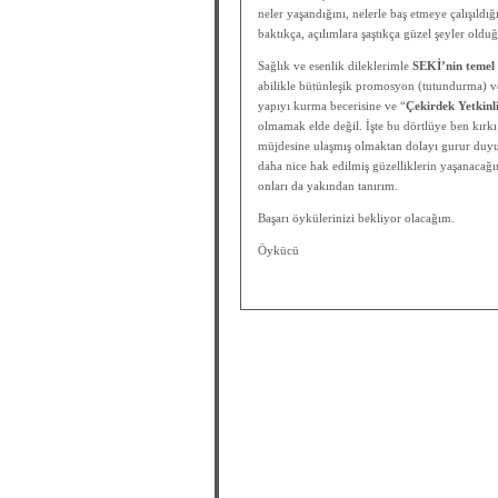
neler yaşandığını, nelerle baş etmeye çalışıldı
baktıkça, açılımlara şaştıkça güzel şeyler ol
Sağlık ve esenlik dileklerimle
SEKİ’nin temel 
abilikle bütünleşik promosyon (tutundurma) v
yapıyı kurma becerisine ve “
Çekirdek Yetkinl
olmamak elde değil. İşte bu dörtlüye ben kırkı
müjdesine ulaşmış olmaktan dolayı gurur duyu
daha nice hak edilmiş güzelliklerin yaşanacağı
onları da yakından tanırım.
Başarı öykülerinizi bekliyor olacağım.
Öykücü