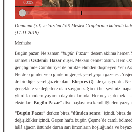
Donanım (39) ve Yazılım (39) Meslek Gruplarının kahvaltı b
(17.11.2018)
Merhaba
Bugün pazar. Ne zaman “
bugün Pazar”
desem aklıma hemen Ye
rahmetli
Özdemir Hazar
düşer. Mekanı cennet olsun. Hem Öz
gençliğimde Cumhuriyet ile birlikte elimden düşmeyen Yeni Ası
Nerde o günler ve o günlerin gerçek yerel yapılı gazetesi. Ye
de bir diğer yerel gazete olan “
Ekspres (!)
” de çalışıyordu. Ne 
gerçeklere ve değerlere olan saygımız. Şimdi her şeyimiz mag
yitirdik modern yaşamın dayatmalarında. Her neyse, demek ist
ekstralar “
Bugün Pazar
” diye başlayınca kendiliğinden yazıy
“
Bugün Pazar
” derken biraz “
dünden sonra
” içindi, biraz da
değişiklikler içindi. Geçen hafta bugün Çeşme’de camlı bölmed
hâlâ ağacın üstünde duran sarı limonların hoşluğunda ve beyaz