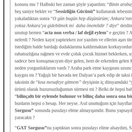
konusu mu ? Halbuki her zaman şöyle yapardım: “
Binin araba
beş saniye bekler ve “
Sessizliğin Gücünü”
kullanarak tebessüm
yakaladıktan sonra “
O gün bugün hep düşünürüm; Ankara’nın 
yoksa Ankara’ya gidebilmek mi daha önemlidir ? diye
” derdi
unutup hemen “
acta non verba / laf değil eylem
” e geçtim ? 
nelerdi ? Neden kayıt yaptırırken zor yazdım ve ellerim aşırı t
istediğim halde bardağı dudaklarıma kaldırmaktan korkuyordu
rahatsızlığına rağmen ve evde çoluk çocuk hizmet beklerken, u
sadece ben konuşmacıyım diye gelen, hem de erkenden gelen 
neden yorgunluklarım vardı ? Araba park etme kaygısını uzunca 
kaygısı mı ? Yağışlı bir havada tee Dalyan’a park edip de taksi
taksinin de “
kısa mesafeye gitmem”
deyişinin iç dünyamdaki “
ürünü olarak huzursuzluğumun sürmesi mi ? Belki de hepsi ba
“
bilinçaltı bir eylemde bulunur ve bilinç daha sonra ona bi
bunların hepsi o hesap. Her neyse. Asıl unuttuğum için hayıfl
Sorgusu”
sonunda pusulayı elime almayışımdır. Bunu yapsaydı
yaracaktı ?
“
GAT Sorgusu”
nu yaptıktan sonra pusulayı elime alsaydım, S