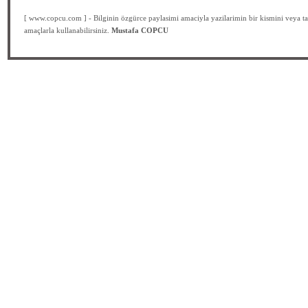
[ www.copcu.com ] - Bilginin özgürce paylasimi amaciyla yazilarimin bir kismini veya ta
amaçlarla kullanabilirsiniz.
Mustafa COPCU