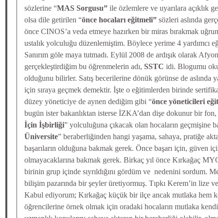
sözlerine “
MAS Sorgusu”
ile özlemlere ve uyarılara açıklık get
olsa dile getirilen “
önce hocaları eğitmeli”
sözleri aslında gerç
önce CINOS’a veda etmeye hazırken bir miras bırakmak uğru
ustalık yolculuğu düzenlemiştim. Böylece yerime 4 yardımcı 
Sanırım göle maya tutmadı. Eylül 2008 de ardışık olarak Afyo
gerçekleştirdiğim bu öğrenmelerin adı,
SSTC
idi. Blogumu ok
olduğunu bilirler. Satış becerilerine dönük görünse de aslında
için sıraya geçmek demektir. İşte o eğitimlerden birinde sertifik
düzey yöneticiye de aynen dediğim gibi “
önce yöneticileri eğ
bugün ister bakanlıktan isterse İZKA’dan dişe dokunur bir fon, 
İçin İşbirliği
” yolculuğuna çıkacak olan hocaların geçmişine b
Üniversite
” beraberliğinden hangi yaşama, sahaya, pratiğe akt
başarıların olduğuna bakmak gerek. Önce başarı için, güven içi
olmayacaklarına bakmak gerek. Birkaç yıl önce Kırkağaç MYO
birinin grup içinde sıyrıldığını gördüm ve nedenini sordum.
bilişim pazarında bir şeyler üretiyormuş. Tıpkı Kerem’in lize ve 
Kabul ediyorum; Kırkağaç küçük bir ilçe ancak mutlaka hem ke
öğrencilerine örnek olmak için oradaki hocaların mutlaka kendi