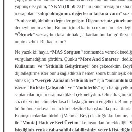
yapmış olsaydım, “
NKM (10-50-73)
” ün ikinci mesajını daha 
mesaj olan “
sahip olduğunuz değerlerin farkına varın
” sözl
“
Sadece ölçülebilen değerler gelişir. Ölçemezseniz yönetemez
demeyi unutmazdım. Bunun için el kartıma uzun cümleler değil
“Ölçmek”
yazsaydım kısa bir bakışla karttan bunları görür ve
unutmazdım. Bu kadar mı ?
Ne yazık ki; hayır. “
MAS Sorgusu”
sonrasında vermek istediğ
vurgulamadığımı gördüm. Çünkü “
More And Smarter
” dedik
Kullanımı
” ve “
Yetkinlik Geliştirmeyi
” öne çekecektim. Böyle
dijitalleştirme ister bunu sağladıktan hemen sonra bütünleşik ola
atmak için “
Gerçek Zamanlı Yetkinlikler”
için “
Sorumlulukl
isterse “
Birlikte Çalışmak
” ve “
Modülerlik
” için hangi yetkin
saptamaları için mesajıma dikkat çekmeliydim. Olmadı. Çünkü 
sözcük yerine cümleler kısa bakışla görmemi engelledi. Bunu 
bölümünde ortaya konan kimi eleştirel bakışlara da proaktif ola
Konuşmacılardan birinin (Mehmet Bey) elektriğin kullanımıyla 
ile “
Montaj Hattı ve Seri Üretim
” konusundan örneklediği “
S
istediğiniz renk araba sahibi olabilirsiniz; yeter ki istediği