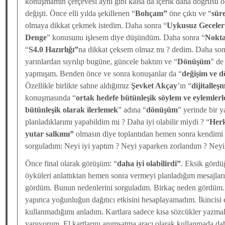
konuşmamın çerçevesi aynı gibi kalsa da içerik daha doğrusu
değişti. Önce elli yılda şekillenen “
Bohçam”
öne çıktı ve “
sür
olmaya dikkat çekmek istedim. Daha sonra “
Uykusuz Geceler
Denge
” konusunu işlesem diye düşündüm. Daha sonra “
Nokta
“
S4.0 Hazırlığı”
na dikkat çeksem olmaz mı ? dedim. Daha sonr
yarınlardan sıyrılıp bugüne, güncele baktım ve “
Dönüşüm
” de
yapmışım. Benden önce ve sonra konuşanlar da “
değişim ve 
Özellikle birlikte sahne aldığımız
Şevket Akçay
’ın “
dijitalleş
konuşmasında “
ortak hedefe bütünleşik söylem ve eylemlerl
bütünleşik olarak ilerlemek
” adına “
dönüşüm
” yerinde bir 
planladıklarımı yapabildim mi ? Daha iyi olabilir miydi ? “
Herk
yutar salkımı”
olmasın diye toplantıdan hemen sonra kendimi
sorguladım: Neyi iyi yaptım ? Neyi yaparken zorlandım ? Neyi 
Önce final olarak görüşüm: “
daha iyi olabilirdi”
. Eksik gördü
öyküleri anlattıktan hemen sonra vermeyi planladığım mesajlar
gördüm. Bunun nedenlerini sorguladım. Birkaç neden gördüm. İ
yapınca yoğunluğun dağıtıcı etkisini hesaplayamadım. İkincisi e
kullanmadığımı anladım. Kartlara sadece kısa sözcükler yazm
yapıyorum. El kartlarını anımsatma aracı olarak kullanmada da