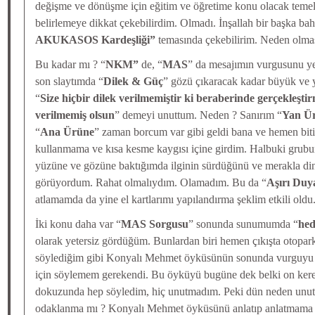
değişme ve dönüşme için eğitim ve öğretime konu olacak temel
belirlemeye dikkat çekebilirdim. Olmadı. İnşallah bir başka bah
AKUKASOS Kardeşliği”
temasında çekebilirim. Neden olma
Bu kadar mı ? “
NKM”
de, “
MAS
” da mesajımın vurgusunu y
son slaytımda “
Dilek & Güç
” gözü çıkaracak kadar büyük ve
“
Size hiçbir dilek verilmemiştir ki beraberinde gerçekleştir
verilmemiş olsun
” demeyi unuttum. Neden ? Sanırım “
Yan Ü
“
Ana Ürüne
” zaman borcum var gibi geldi bana ve hemen bit
kullanmama ve kısa kesme kaygısı içine girdim. Halbuki grubun,
yüzüne ve gözüne baktığımda ilginin sürdüğünü ve merakla di
görüyordum. Rahat olmalıydım. Olamadım. Bu da “
Aşırı Duya
atlamamda da yine el kartlarımı yapılandırma şeklim etkili oldu
İki konu daha var “
MAS Sorgusu
” sonunda sunumumda “
hed
olarak yetersiz gördüğüm. Bunlardan biri hemen çıkışta otopa
söylediğim gibi Konyalı Mehmet öyküsünün sonunda vurguyu ve
için söylemem gerekendi. Bu öyküyü bugüne dek belki on kere
dokuzunda hep söyledim, hiç unutmadım. Peki dün neden unut
odaklanma mı ? Konyalı Mehmet öyküsünü anlatıp anlatmama ik