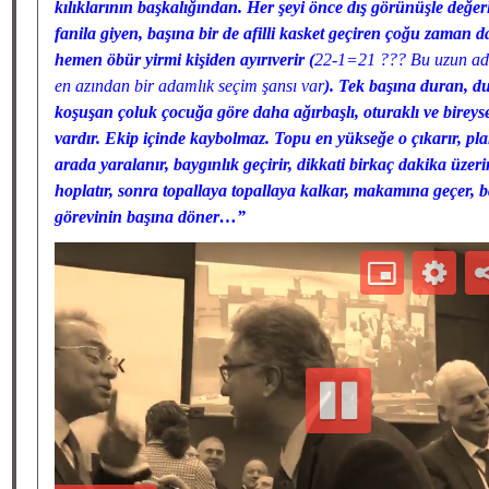
kılıklarının başkalığından. Her şeyi önce dış görünüşle değer
fanila giyen, başına bir de afilli kasket geçiren çoğu zaman
hemen öbür yirmi kişiden ayırıverir
(
22-1=21 ??? Bu uzun ada
en azından bir adamlık seçim şansı var
). Tek başına duran, d
koşuşan çoluk çocuğa göre daha ağırbaşlı, oturaklı ve bireys
vardır. Ekip içinde kaybolmaz. Topu en yükseğe o çıkarır, pla
arada yaralanır, baygınlık geçirir, dikkati birkaç dakika üzeri
hoplatır, sonra topallaya topallaya kalkar, makamına geçer, b
görevinin başına döner…”