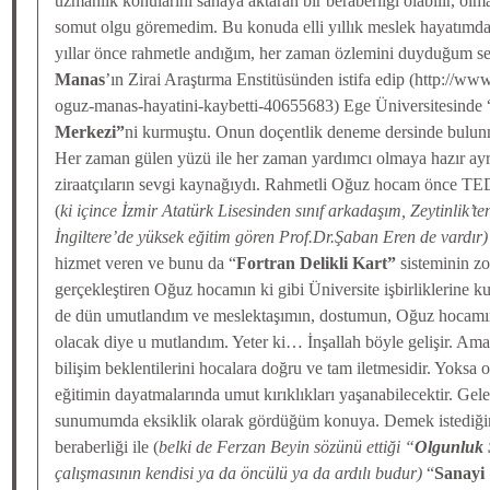
uzmanlık konularını sahaya aktaran bir beraberliği olabilir, olm
somut olgu göremedim. Bu konuda elli yıllık meslek hayatımd
yıllar önce rahmetle andığım, her zaman özlemini duyduğum se
Manas
’ın Zirai Araştırma Enstitüsünden istifa edip (http://www
oguz-manas-hayatini-kaybetti-40655683) Ege Üniversitesinde 
Merkezi”
ni kurmuştu. Onun doçentlik deneme dersinde bulu
Her zaman gülen yüzü ile her zaman yardımcı olmaya hazır ayrıc
ziraatçıların sevgi kaynağıydı. Rahmetli Oğuz hocam önce TE
(
ki içince İzmir Atatürk Lisesinden sınıf arkadaşım, Zeytinlik’
İngiltere’de yüksek eğitim gören Prof.Dr.Şaban Eren de vardır)
hizmet veren ve bunu da “
Fortran Delikli Kart”
sisteminin zo
gerçekleştiren Oğuz hocamın ki gibi Üniversite işbirliklerine 
de dün umutlandım ve meslektaşımın, dostumun, Oğuz hocamın g
olacak diye u mutlandım. Yeter ki… İnşallah böyle gelişir. Am
bilişim beklentilerini hocalara doğru ve tam iletmesidir. Yoksa 
eğitimin dayatmalarında umut kırıklıkları yaşanabilecektir. G
sunumumda eksiklik olarak gördüğüm konuya. Demek istediği
beraberliği ile (
belki de Ferzan Beyin sözünü ettiği “
Olgunluk S
çalışmasının kendisi ya da öncülü ya da ardılı budur)
“
Sanayi 