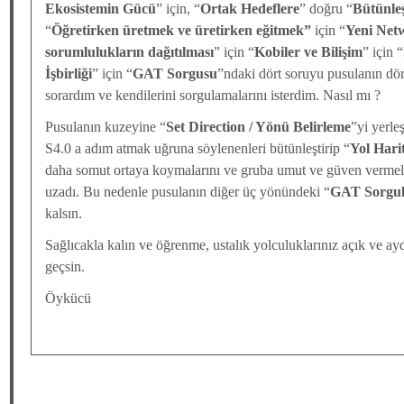
Ekosistemin Gücü
” için, “
Ortak Hedeflere
” doğru “
Bütünle
“
Öğretirken üretmek ve üretirken eğitmek”
için “
Yeni Net
sorumlulukların dağıtılması
” için “
Kobiler ve Bilişim
” için “
İşbirliği
” için “
GAT Sorgusu
”ndaki dört soruyu pusulanın dört
sorardım ve kendilerini sorgulamalarını isterdim. Nasıl mı ?
Pusulanın kuzeyine “
Set Direction / Yönü Belirleme
”yi yerle
S4.0 a adım atmak uğruna söylenenleri bütünleştirip “
Yol Harit
daha somut ortaya koymalarını ve gruba umut ve güven vermel
uzadı. Bu nedenle pusulanın diğer üç yönündeki “
GAT Sorgul
kalsın.
Sağlıcakla kalın ve öğrenme, ustalık yolculuklarınız açık ve ayd
geçsin.
Öykücü