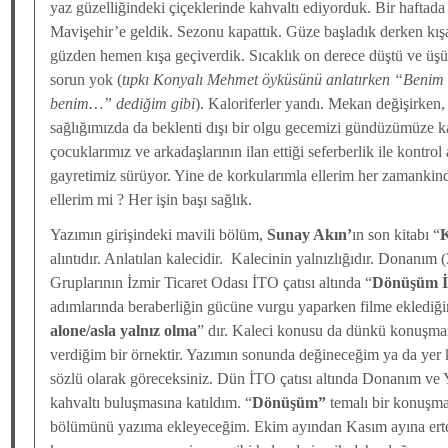
yaz güzelliğindeki çiçeklerinde kahvaltı ediyorduk. Bir hafta
Mavişehir’e geldik. Sezonu kapattık. Güze başladık derken kışa
güzden hemen kışa geçiverdik. Sıcaklık on derece düştü ve üşü
sorun yok (
tıpkı Konyalı Mehmet öyküsünü anlatırken “Benim 
benim…” dediğim gibi
). Kaloriferler yandı. Mekan değişirken,
sağlığımızda da beklenti dışı bir olgu gecemizi gündüzümüze ka
çocuklarımız ve arkadaşlarının ilan ettiği seferberlik ile kontrol
gayretimiz sürüyor. Yine de korkularımla ellerim her zamankinde
ellerim mi ? Her işin başı sağlık.
Yazımın girişindeki mavili bölüm,
Sunay Akın’
ın son kitabı “
K
alıntıdır. Anlatılan kalecidir. Kalecinin yalnızlığıdır. Donanım
Gruplarının İzmir Ticaret Odası İTO çatısı altında “
Dönüşüm İ
adımlarında beraberliğin gücüne vurgu yaparken filme eklediğ
alone/asla yalnız olma
” dır. Kaleci konusu da dünkü konuşm
verdiğim bir örnektir. Yazımın sonunda değineceğim ya da yer
sözlü olarak göreceksiniz. Dün İTO çatısı altında Donanım ve
kahvaltı buluşmasına katıldım. “
Dönüşüm”
temalı bir konuşm
bölümünü yazıma ekleyeceğim. Ekim ayından Kasım ayına erte