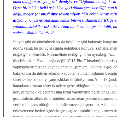
haklı olduğun ortaya çıktı”
demişler ve “
Oğlunun bacağı kırık
Oysa bizimkiler belki asla köye geri dönmeyecekler. Oğlunun ba
değil, meğer şansmış
” diye söylenmişler. “
Siz erken karar ve
ihtiyar .”
Oysa ne olacağını kimse bilemez. Bilinen bir tek ge
yanımda sizinkiler askerde… Ama bunların hangisinin talih, ha
sadece Allah biliyor
“…”
İhtiyar gibi düşünebilmek ya da köylüler gibi bakmak; hangisin
doğru yanıt, bu iki uç arasında gelgitlerle konuya, zamana, mek
doğal görebilmektir. Rahmetlinin dediği gibi bu oynaklığı “
dün
diyebilmektir. Fazla uzağa değil “
C13 Plus
” beraberliklerinde 
yapmadıklarımızdan kaynaklanan oluşumlara, “
olumsuz gibi g
bakıyorum da ihtiyar adamın kaybolan atından oğlunun bacağın
süreçtekine benzer yaşanmışlıkları düşünüyorum. Yunt Dağında 
kanatların uzayan sürecin nelere gebe olduğunu bilememek; t
koruyamamak ve çalınmasına fırsat yaratmanın neleri engelledi
görüntülerin altındaki örüntüleri anlamadan yoksun oluşumumu
verilen bir şans olduğunu kabullenmeye çalışıyorum. Aksi hald
önleyememe kederi içindeki çırpınışlar kimbilir hangi kırmızı i