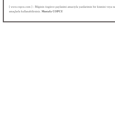
[ www.copcu.com ] - Bilginin özgürce paylasimi amaciyla yazilarimin bir kismini veya ta
amaçlarla kullanabilirsiniz.
Mustafa COPCU