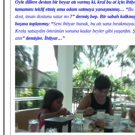
Öyle dillere destan bir beyaz atı varmış ki, kral bu at için iht
tamamını teklif etmiş ama adam satmaya yanaşmamış… “
Bu 
dost, insan dostunu satar mı
?” dermiş hep. Bir sabah kalkmışl
başına toplanmış: “
Seni ihtiyar bunak, bu atı sana bırakmayaca
Krala satsaydın ömrünün sonuna kadar beyler gibi yaşardın. Ş
atın
” demişler. İhtiyar…”