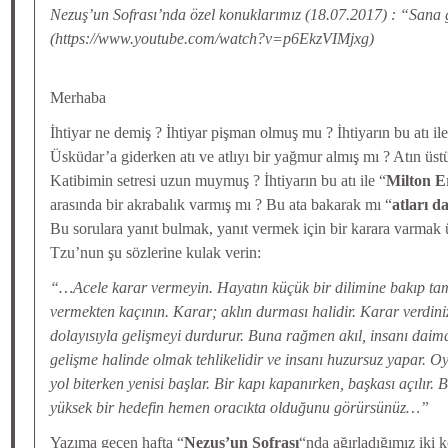
Nezuş’un Sofrası’nda özel konuklarımız (18.07.2017) : “San
(https://www.youtube.com/watch?v=p6EkzVIMjxg)
Merhaba
İhtiyar ne demiş ? İhtiyar pişman olmuş mu ? İhtiyarın bu atı i
Üsküdar’a giderken atı ve atlıyı bir yağmur almış mı ? Atın üst
Katibimin setresi uzun muymuş ? İhtiyarın bu atı ile “
Milton E
arasında bir akrabalık varmış mı ? Bu ata bakarak mı “
atları d
Bu sorulara yanıt bulmak, yanıt vermek için bir karara varmak
Tzu’nun şu sözlerine kulak verin:
“…Acele karar vermeyin. Hayatın küçük bir dilimine bakıp t
vermekten kaçının. Karar; aklın durması halidir. Karar verdini
dolayısıyla gelişmeyi durdurur. Buna rağmen akıl, insanı daim
gelişme halinde olmak tehlikelidir ve insanı huzursuz yapar. O
yol biterken yenisi başlar. Bir kapı kapanırken, başkası açılır. 
yüksek bir hedefin hemen oracıkta olduğunu görürsünüz…”
Yazıma geçen hafta “
Nezuş’un Sofrası
“nda ağırladığımız ik