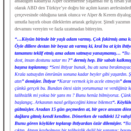
anladığım kadarıyla Alper özlemlerine yaşamsal bir iş fırsatı yar
olarak ABD den Türkiye’ye doğru bir açılım kararı arefesinded
çerçevesinde olduğuna tanık olunca ve Alper & Kerem diyalogu
umutla hayırlı olsun dileklerim artarak gelişiyor. Şimdi yazımı
devamını vereyim ve fazla uzatmadan bitireyim.
“…Köyün birinde bir yaşlı adam varmış. Çok fakirmiş ama k
Öyle dillere destan bir beyaz atı varmış ki, kral bu at için iht
tamamını teklif etmiş ama adam satmaya yanaşmamış… “
Bu 
dost, insan dostunu satar mı
?” dermiş hep. Bir sabah kalkmışl
başına toplanmış: “
Seni ihtiyar bunak, bu atı sana bırakmayaca
Krala satsaydın ömrünün sonuna kadar beyler gibi yaşardın. Ş
atın
” demişler. İhtiyar “
Karar vermek için acele etmeyin
” demi
çünkü gerçek bu. Bundan ötesi sizin yorumunuz ve verdiğiniz k
talihsizlik mi yoksa bir şans mı ? Bunu henüz bilmiyoruz. Çünk
başlangıç. Arkasının nasıl gelişeceğini kimse bilemez
“. Köylül
gülmüşler. Aradan 15 gün geçmeden at, bir gece ansızın d
dağlara gitmiş kendi kendine. Dönerken de vadideki 12 vahşi a
Bunu gören köylüler toplanıp ihtiyardan özür dilemişler. “
Ba
çıktın. Atının kaybolması bir talihsizlik değil bir şansmış; baş