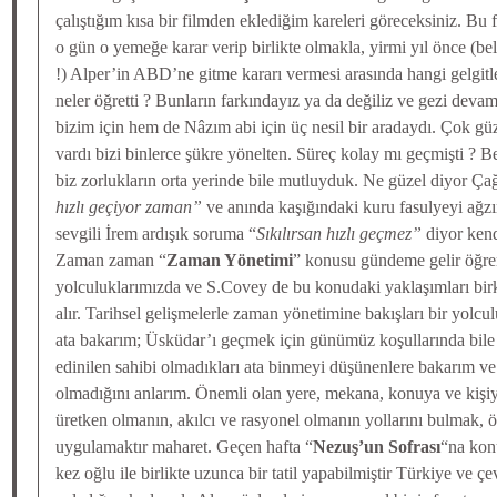
çalıştığım kısa bir filmden eklediğim kareleri göreceksiniz. B
o gün o yemeğe karar verip birlikte olmakla, yirmi yıl önce (be
!) Alper’in ABD’ne gitme kararı vermesi arasında hangi gelgitle
neler öğretti ? Bunların farkındayız ya da değiliz ve gezi de
bizim için hem de Nâzım abi için üç nesil bir aradaydı. Çok gü
vardı bizi binlerce şükre yönelten. Süreç kolay mı geçmişti ? 
biz zorlukların orta yerinde bile mutluyduk. Ne güzel diyor Ça
hızlı geçiyor zaman”
ve anında kaşığındaki kuru fasulyeyi ağz
sevgili İrem ardışık soruma “
Sıkılırsan hızlı geçmez”
diyor kend
Zaman zaman “
Zaman Yönetimi
” konusu gündeme gelir öğre
yolculuklarımızda ve S.Covey de bu konudaki yaklaşımları bir
alır. Tarihsel gelişmelerle zaman yönetimine bakışları bir yolcu
ata bakarım; Üsküdar’ı geçmek için günümüz koşullarında bile 
edinilen sahibi olmadıkları ata binmeyi düşünenlere bakarım ve
olmadığını anlarım. Önemli olan yere, mekana, konuya ve kişiy
üretken olmanın, akılcı ve rasyonel olmanın yollarını bulmak, ö
uygulamaktır maharet. Geçen hafta “
Nezuş’un Sofrası
“na kon
kez oğlu ile birlikte uzunca bir tatil yapabilmiştir Türkiye ve 