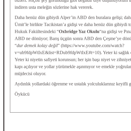
bizleri. Hiçbir şey göründüğü gibi değildir diye düşünüyorum t
indiren usta meleğin sözlerine hak vererek.
Daha henüz dün gibiydi Alper’in ABD den buralara gelişi; dah
Ümit’le birlikte Tacikistan’a gidişi ve daha henüz dün gibiydi
Hukuk Fakültesindeki “
Oxbridge Yaz Okulu
“na gidişi ve Pın
ABD ne dönüyor; Barış üçgün sonra ABD den Çeşme’ye dönüy
“
dur demek kolay değil
” (https://www.youtube.com/watch?
v=ub9fdpWtIxE&list=RDub9fdpWtIxE#t=10). Yeter ki sağlık ols
Yeter ki niyetin safiyeti korunsun; her işin başı niyet ve zihniye
kapı açılıyor ve yollar yürümekle aşınmıyor ve emekle yoğrula
müjdecisi oluyor.
Aydınlık yollardaki öğrenme ve ustalık yolculuklarınız keyifli g
Öykücü