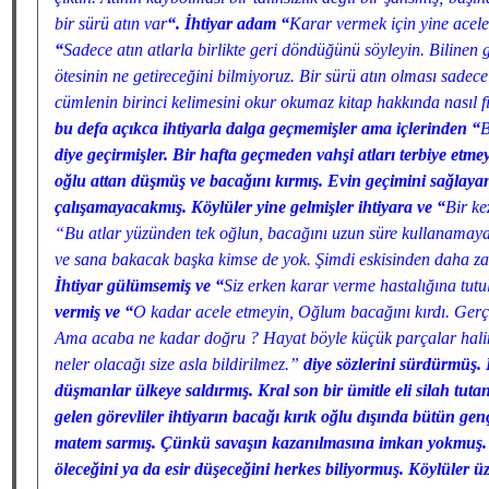
bir sürü atın var
“. İhtiyar adam “
Karar vermek için yine acel
“
Sadece atın atlarla birlikte geri döndüğünü söyleyin. Biline
ötesinin ne getireceğini bilmiyoruz. Bir sürü atın olması sadece
cümlenin birinci kelimesini okur okumaz kitap hakkında nasıl f
bu defa açıkca ihtiyarla dalga geçmemişler ama içlerinden “
B
diye geçirmişler. Bir hafta geçmeden vahşi atları terbiye etme
oğlu attan düşmüş ve bacağını kırmış. Evin geçimini sağlaya
çalışamayacakmış. Köylüler yine gelmişler ihtiyara ve “
Bir ke
“Bu atlar yüzünden tek oğlun, bacağını uzun süre kullanamay
ve sana bakacak başka kimse de yok. Şimdi eskisinden daha za
İhtiyar gülümsemiş ve “
Siz erken karar verme hastalığına tut
vermiş ve “
O kadar acele etmeyin, Oğlum bacağını kırdı. Gerçek
Ama acaba ne kadar doğru ? Hayat böyle küçük parçalar hali
neler olacağı size asla bildirilmez.”
diye sözlerini sürdürmüş. 
düşmanlar ülkeye saldırmış. Kral son bir ümitle eli silah tuta
gelen görevliler ihtiyarın bacağı kırık oğlu dışında bütün gen
matem sarmış. Çünkü savaşın kazanılmasına imkan yokmuş. 
öleceğini ya da esir düşeceğini herkes biliyormuş. Köylüler üz