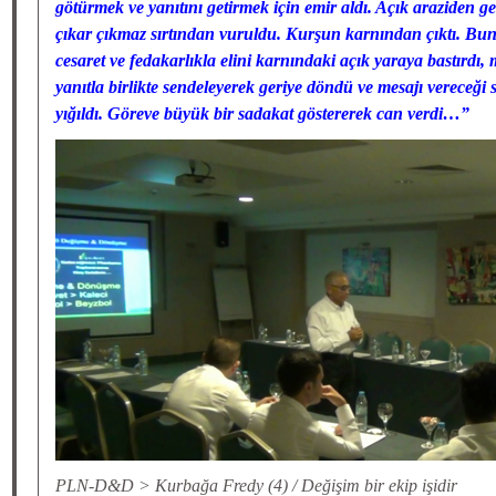
götürmek ve yanıtını getirmek için emir aldı. Açık araziden 
çıkar çıkmaz sırtından vuruldu. Kurşun karnından çıktı. B
cesaret ve fedakarlıkla elini karnındaki açık yaraya bastırdı, m
yanıtla birlikte sendeleyerek geriye döndü ve mesajı vereceği 
yığıldı. Göreve büyük bir sadakat göstererek can verdi…”
PLN-D&D > Kurbağa Fredy (4) / Değişim bir ekip işidir