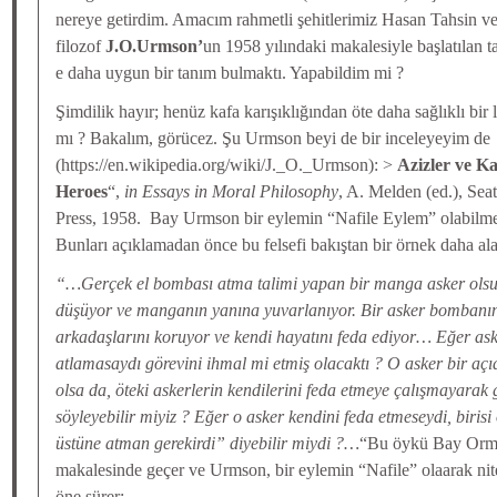
nereye getirdim. Amacım rahmetli şehitlerimiz Hasan Tahsin ve
filozof
J.O.Urmson’
un 1958 yılındaki makalesiyle başlatılan 
e daha uygun bir tanım bulmaktı. Yapabildim mi ?
Şimdilik hayır; henüz kafa karışıklığından öte daha sağlıklı b
mı ? Bakalım, görücez. Şu Urmson beyi de bir inceleyeyim de
(https://en.wikipedia.org/wiki/J._O._Urmson): >
Azizler ve K
Heroes
“,
in Essays in Moral Philosophy
, A. Melden (ed.), Sea
Press, 1958. Bay Urmson bir eylemin “Nafile Eylem” olabilmes
Bunları açıklamadan önce bu felsefi bakıştan bir örnek daha al
“…Gerçek el bombası atma talimi yapan bir manga asker olsu
düşüyor ve manganın yanına yuvarlanıyor. Bir asker bombanın
arkadaşlarını koruyor ve kendi hayatını feda ediyor… Eğer a
atlamasaydı görevini ihmal mi etmiş olacaktı ? O asker bir aç
olsa da, öteki askerlerin kendilerini feda etmeye çalışmayarak g
söyleyebilir miyiz ? Eğer o asker kendini feda etmeseydi, biri
üstüne atman gerekirdi” diyebilir miydi ?…
“Bu öykü Bay Orms
makalesinde geçer ve Urmson, bir eylemin “Nafile” olaarak nite
öne sürer: