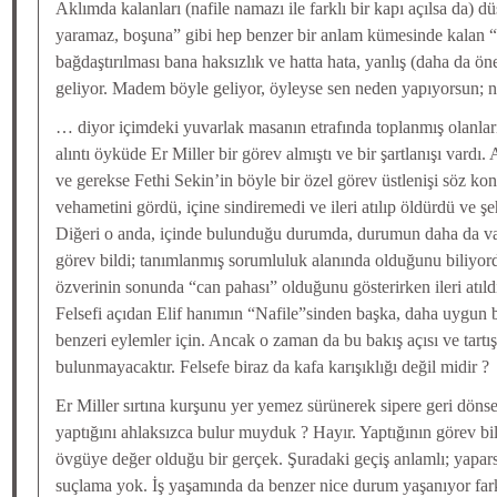
Aklımda kalanları (nafile namazı ile farklı bir kapı açılsa da) d
yaramaz, boşuna” gibi hep benzer bir anlam kümesinde kalan “
bağdaştırılması bana haksızlık ve hatta hata, yanlış (daha da ön
geliyor. Madem böyle geliyor, öyleyse sen neden yapıyorsun; 
… diyor içimdeki yuvarlak masanın etrafında toplanmış olanları
alıntı öyküde Er Miller bir görev almıştı ve bir şartlanışı vard
ve gerekse Fethi Sekin’in böyle bir özel görev üstlenişi söz ko
vehametini gördü, içine sindiremedi ve ileri atılıp öldürdü ve şeh
Diğeri o anda, içinde bulunduğu durumda, durumun daha da v
görev bildi; tanımlanmış sorumluluk alanında olduğunu biliyor
özverinin sonunda “can pahası” olduğunu gösterirken ileri atıldı
Felsefi açıdan Elif hanımın “Nafile”sinden başka, daha uygun b
benzeri eylemler için. Ancak o zaman da bu bakış açısı ve tartış
bulunmayacaktır. Felsefe biraz da kafa karışıklığı değil midir ?
Er Miller sırtına kurşunu yer yemez sürünerek sipere geri döns
yaptığını ahlaksızca bulur muyduk ? Hayır. Yaptığının görev bi
övgüye değer olduğu bir gerçek. Şuradaki geçiş anlamlı; yapa
suçlama yok. İş yaşamında da benzer nice durum yaşanıyor far