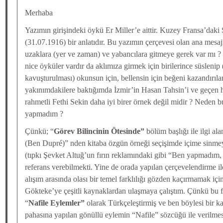
Merhaba
Yazımın girişindeki öykü Er Miller’e aittir. Kuzey Fransa’da
(31.07.1916) bir anlatıdır. Bu yazımın çerçevesi olan ana mesaj
uzaklara (yer ve zaman) ve yabancılara gitmeye gerek var mı ?
nice öyküler vardır da aklımıza girmek için birilerince süslenip (
kavuşturulması) okunsun için, bellensin için beğeni kazandırıl
yakınımdakilere baktığımda İzmir’in Hasan Tahsin’i ve geçen h
rahmetli Fethi Sekin daha iyi birer örnek değil midir ? Neden bu 
yapmadım ?
Çünkü; “
Görev Bilincinin Ötesinde”
bölüm başlığı ile ilgi al
(Ben Dupré)” nden kitaba özgün örneği seçişimde içime sinme
(tıpkı Şevket Altuğ’un fırın reklamındaki gibi “Ben yapmadım, 
referans verebilmekti. Yine de orada yapılan çerçevelendirme 
alışım arasında olası bir temel farklılığı gözden kaçırmamak içi
Gökteke’ye çeşitli kaynaklardan ulaşmaya çalıştım. Çünkü bu fe
“
Nafile Eylemler”
olarak Türkçeleştirmiş ve ben böylesi bir k
pahasına yapılan gönüllü eylemin “Nafile” sözcüğü ile verilme