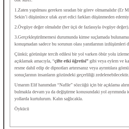
1.Zaten yapılması gereken sıradan bir görev olmamalıdır (Er Mi
Sekin’i düşününce ufak ayırt edici farkları düşünmeden edemiyo
2.Övgüye değer olmalıdır (her üçü de fazlasıyla övgüye değer)
3.Gerçekleştirilmemesi durumunda kimse suçlamada bulunamam
konuşmadan sadece bu sorunun olası yanıtlarının izdüşümleri 
Çünkü; görünüşte tercih edilesi bir yol varken öbür yolu izleme
açıklamak amacıyla, “
çifte etki öğretisi”
gibi veya eylem ve kayı
resme dahil edip de dipnotları artırırsanız veya ayrıntılara göm
sonuçlarının insanların gözündeki geçerliliği zedelenebilecektir.
Umarım Elif hanımdan “Nafile” sözcüğü için bir açıklama alır
bulmakla devam ya da değiştirme konusundaki yol ayrımında i
yollarda kurtulurum. Kalın sağlıcakla.
Öykücü