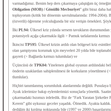
varmadığımız. Benim hep ders çıkarmaya çalıştığım üç örneğim 
Obligation (MOB) / Gönüllü Mecburiyet
” gibi biraz daha haf
topluyorum (kritik bir dönemin savrulmalarında: 1994-2004). Bu
(özverili) öğrenme yolculuğunda bir söz verişin örnekleri. Şöyle
İlki
PL94:
Ülkesel kriz yılında sersem tavukların durumundan y
potansiyeli açığa çıkarmakla ilgili > Pamuk tarlalarında kırmızı 
İkincisi
TPS95
: Ülkesel krizin ardılı olan bölgesel kriz esinti
olan şampiyonu korumak için meyveleri 20 yılda bile toplanab
gayreti (> Bağlarda kırmızı tulumlular) ve
Üçüncüsü de
TPK04:
Yinelenen global oyunun ardılındaki beli
önderin uzaklardan sahiplenilmesi ile korkuların yönetilmesi (>
tlumlular).
Hiçbiri tanımlanmış sorumluluk alanlarımda değildi. Pusulaya 
Ayak izlerimize bakıp eylemlerimizi sonuçlarla yönettik. Saatim
çıkarmadaki hızımızı irdeledik. Biz de “Fark Yaratan Şirketler P
Kerem” gibi uykusuz geceler yaşadık. Ölmedik. Ayakta kaldık
dediğim iki kırılma noktasında bile (1997 ve 2000) başarıları