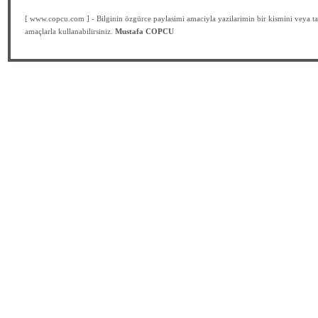
[ www.copcu.com ] - Bilginin özgürce paylasimi amaciyla yazilarimin bir kismini veya ta
amaçlarla kullanabilirsiniz.
Mustafa COPCU