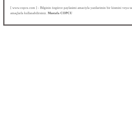
[ www.copcu.com ] - Bilginin özgürce paylasimi amaciyla yazilarimin bir kismini veya ta
amaçlarla kullanabilirsiniz.
Mustafa COPCU