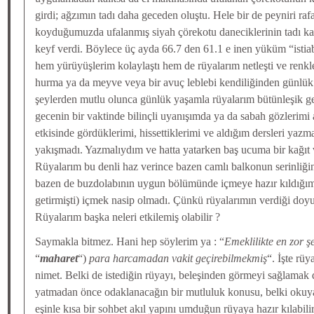
girdi; ağzımın tadı daha geceden oluştu. Hele bir de peyniri raf
koyduğumuzda ufalanmış siyah çörekotu daneciklerinin tadı ka
keyf verdi. Böylece üç ayda 66.7 den 61.1 e inen yüküm “istia
hem yürüyüşlerim kolaylaştı hem de rüyalarım netleşti ve renkl
hurma ya da meyve veya bir avuç leblebi kendiliğinden günlük
şeylerden mutlu olunca günlük yaşamla rüyalarım bütünleşik gel
gecenin bir vaktinde bilinçli uyanışımda ya da sabah gözlerimi
etkisinde gördüklerimi, hissettiklerimi ve aldığım dersleri yaz
yakışmadı. Yazmalıydım ve hatta yatarken baş ucuma bir kağı
Rüyalarım bu denli haz verince bazen camlı balkonun serinliğ
bazen de buzdolabının uygun bölümünde içmeye hazır kıldığım
getirmişti) içmek nasip olmadı. Çünkü rüyalarımın verdiği doyu
Rüyalarım başka neleri etkilemiş olabilir ?
Saymakla bitmez. Hani hep söylerim ya : “
Emeklilikte en zor ş
“
maharet
“)
para harcamadan vakit geçirebilmekmiş
“. İşte rü
nimet. Belki de istediğin rüyayı, beleşinden görmeyi sağlamak d
yatmadan önce odaklanacağın bir mutluluk konusu, belki okuya
eşinle kısa bir sohbet akıl yapını umduğun rüyaya hazır kılabili