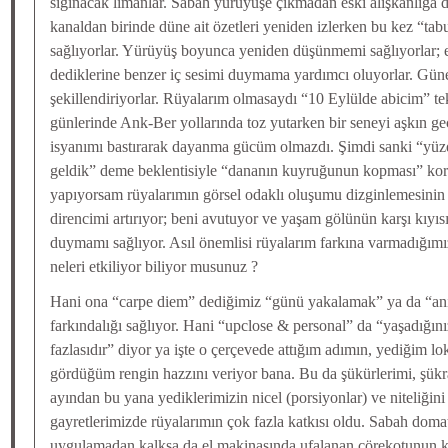
sığınacak limanlar. Sabah yürüyüşe çıkmadan eski alışkanlığa d
kanaldan birinde düne ait özetleri yeniden izlerken bu kez “tab
sağlıyorlar. Yürüyüş boyunca yeniden düşünmemi sağlıyorlar; e
dediklerine benzer iç sesimi duymama yardımcı oluyorlar. Gü
şekillendiriyorlar. Rüyalarım olmasaydı “10 Eylülde abicim” te
günlerinde Ank-Ber yollarında toz yutarken bir seneyi aşkın ge
isyanımı bastırarak dayanma gücüm olmazdı. Şimdi sanki “y
geldik” deme beklentisiyle “dananın kuyruğunun kopması” kor
yapıyorsam rüyalarımın görsel odaklı oluşumu dizginlemesinin e
direncimi artırıyor; beni avutuyor ve yaşam gölünün karşı kıyıs
duymamı sağlıyor. Asıl önemlisi rüyalarım farkına varmadığımı
neleri etkiliyor biliyor musunuz ?
Hani ona “carpe diem” dediğimiz “günü yakalamak” ya da “anı
farkındalığı sağlıyor. Hani “upclose & personal” da “yaşadığınız
fazlasıdır” diyor ya işte o çerçevede attığım adımın, yediğim l
gördüğüm rengin hazzını veriyor bana. Bu da şükürlerimi, şükra
ayından bu yana yediklerimizin nicel (porsiyonlar) ve niteliğin
gayretlerimizde rüyalarımın çok fazla katkısı oldu. Sabah doma
uygulamadan kalksa da el makinasında ufalanan çörekotunun k