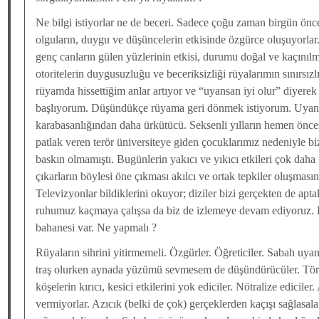
Ne bilgi istiyorlar ne de beceri. Sadece çoğu zaman birgün önc
olguların, duygu ve düşüncelerin etkisinde özgürce oluşuyorlar
genç canların gülen yüzlerinin etkisi, durumu doğal ve kaçınıl
otoritelerin duygusuzluğu ve beceriksizliği rüyalarımın sınırsızlı
rüyamda hissettiğim anlar artıyor ve “uyansan iyi olur” diyer
başlıyorum. Düşündükçe rüyama geri dönmek istiyorum. Uyanıkl
karabasanlığından daha ürkütücü. Seksenli yılların hemen önces
patlak veren terör üniversiteye giden çocuklarımız nedeniyle bi
baskın olmamıştı. Bugünlerin yakıcı ve yıkıcı etkileri çok dah
çıkarların böylesi öne çıkması akılcı ve ortak tepkiler oluşmasın
Televizyonlar bildiklerini okuyor; diziler bizi gerçekten de apt
ruhumuz kaçmaya çalışsa da biz de izlemeye devam ediyoruz. 
bahanesi var. Ne yapmalı ?
Rüyaların sihrini yitirmemeli. Özgürler. Öğreticiler. Sabah uya
traş olurken aynada yüzümü sevmesem de düşündürücüler. Törp
köşelerin kırıcı, kesici etkilerini yok ediciler. Nötralize edicil
vermiyorlar. Azıcık (belki de çok) gerçeklerden kaçışı sağlasal