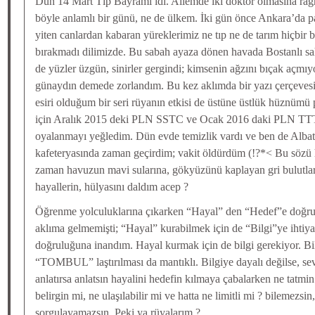
Dün 14 Mart Tıp Bayramı idi. Ailemde iki doktor olmasına rağ
böyle anlamlı bir günü, ne de ülkem. İki gün önce Ankara’da 
yiten canlardan kabaran yüreklerimiz ne tıp ne de tarım hiçbir
bırakmadı dilimizde. Bu sabah ayaza dönen havada Bostanlı sa
de yüzler üzgün, sinirler gergindi; kimsenin ağzını bıçak açmı
günaydın demede zorlandım. Bu kez aklımda bir yazı çerçevesi 
esiri olduğum bir seri rüyanın etkisi de üstüne üstlük hüznümü
için Aralık 2015 deki PLN SSTC ve Ocak 2016 daki PLN TTTC
oyalanmayı yeğledim. Dün evde temizlik vardı ve ben de Albatr
kafeteryasında zaman geçirdim; vakit öldürdüm (!?*< Bu söz
zaman havuzun mavi sularına, gökyüzünü kaplayan gri bulutla
hayallerin, hülyasını daldım acep ?
Öğrenme yolculuklarına çıkarken “Hayal” den “Hedef”e doğru 
aklıma gelmemişti; “Hayal” kurabilmek için de “Bilgi”ye ihti
doğruluğuna inandım. Hayal kurmak için de bilgi gerekiyor. Bi
“TOMBUL” laştırılması da mantıklı. Bilgiye dayalı değilse, sev
anlatırsa anlatsın hayalini hedefin kılmaya çabalarken ne tatmin
belirgin mi, ne ulaşılabilir mi ve hatta ne limitli mi ? bilemezsi
sorgulayamazsın. Peki ya rüyalarım ?