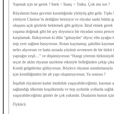
Yapmak için ne gerek ? İstek > İnanç > Tutku. Çok mu zor ?
Rüyalarım bana gecenin karanlığında yürüyüş gibi gelir. Tıpkı 
yürüyen Clarisse’in dediğine benziyor ve rüyalar sanki bütün g
oluşunu açık gözlerle beklemek gibi geliyor. İtiraf etmek gere
yaşama doğmak gibi bir şey doyurucu bir rüyadan sonra pencer
karşılamak. Bakıyorsun ki dilin “günaydın” diyor; elin ayağın t
inip yere sağlam basıyorsun. Rotan kaçmamış; şakülün kaymam
nefes alıyorsun ve hatta aynada yüzünü sevmesen de bir türkü t
yaprağın yeşil…” ve düşünüyorsun “Hangi yörenin türküsüydü
seçse de aklın rüyanın tazeleme etkisiyle belleğinden çekip çıka
Kendi gelgitlerine gülüyorsun. Böylece rüyanın arındırmasıyla
için kendiliğinden bir alt yapı oluşturuyorsun. Ya sonrası ?
İnşallah rüyalarım kadar mutluluk yaşayabileceğimiz, kaostan a
sağlandığı ülkemin koşullarında ve hep aydınlık yollarda sağlık
yaşayabileceğimiz günler de çok yakındır. Dualarım bunun için
Öykücü