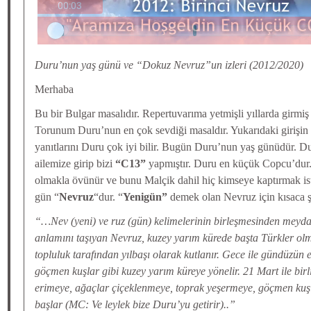
Duru’nun yaş günü ve “Dokuz Nevruz”un izleri (2012/2020)
Merhaba
Bu bir Bulgar masalıdır. Repertuvarıma yetmişli yıllarda girmiş
Torunum Duru’nun en çok sevdiği masaldır. Yukarıdaki girişin
yanıtlarını Duru çok iyi bilir. Bugün Duru’nun yaş günüdür. D
ailemize girip bizi
“C13”
yapmıştır. Duru en küçük Copcu’dur
olmakla övünür ve bunu Malçik dahil hiç kimseye kaptırmak 
gün “
Nevruz
“dur. “
Yenigün”
demek olan Nevruz için kısaca şu
“…Nev (yeni) ve ruz (gün) kelimelerinin birleşmesinden me
anlamını taşıyan Nevruz, kuzey yarım kürede başta Türkler olm
topluluk tarafından yılbaşı olarak kutlanır. Gece ile gündüzün 
göçmen kuşlar gibi kuzey yarım küreye yönelir. 21 Mart ile birl
erimeye, ağaçlar çiçeklenmeye, toprak yeşermeye, göçmen ku
başlar (MC: Ve leylek bize Duru’yu getirir)..”