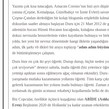
Yazımı çok kısa tutacağım. Amacım Corono’nın bizi ayrı düşürd
yanına (Çeşme, Kemalpaşa, Güzelbahçe ve İzmir Evleri) savu
Çeşme-Çatıdan derlediğim bir kolajı blogumla erişilebilir kılma
dokuzdan saatler almaya başlayan Duru için 21 Mart 2012 de g
ailemizin hocası Hüsnü Hocanın kucağında, kulağına okunan e
dokuz nevruzda benzerlerinin video kayıtlarını bulmaya ve birl
yılda, her yeni bir nevruz döneminde hangi ilklerin yaşandığını 
adım, ilk şarkı vb ilkleri bir araya toplayıp “
adım adım büyüm
ile bütünleştirmeye çalıştım.
Duru bize en çok iki şeyi öğretti. Durup durup, hiçbir neden y
çok seviyorum
” demeyi sabırla, inatla öğretti (biz yeterince 
yetmişi aştıktan sonra eğilmeyen ağaç olmanın etkisidir). Duru n
yarışmada mutlaka kazanmanın yollarını öğretti. Tüm karşı çı
gelerek kazanmanın her yolunu inatla bulmayı öğretti. Zaman
zorlansak da günün acımasız rekabetçi koşullarında belki de do
Biz Copcular, özellikle üçüncü kuşağımız olan
ABİDE (Aslıha
Eren)
Beşlisinin 2020 de Hollanda’ya kadar uzanan erkeklerin