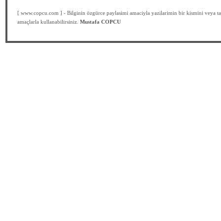
[ www.copcu.com ] - Bilginin özgürce paylasimi amaciyla yazilarimin bir kismini veya ta
amaçlarla kullanabilirsiniz.
Mustafa COPCU