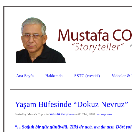
Ana Sayfa
Hakkımda
SSTC (esestisi)
Videolar & 
Yaşam Büfesinde “Dokuz Nevruz”
Posted by Mustafa Copcu in
Yetkinlik Geliştirme
on 03 21st, 2020 |
no responses
“…Soğuk bir güz günüydü. Tilki de açtı, ayı da açtı. Dört yol