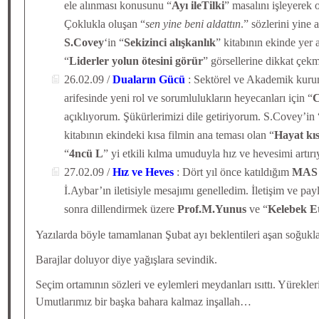
ele alınması konusunu “
Ayı ileTilki
” masalını işleyerek 
Çoklukla oluşan “
sen yine beni aldattın
.” sözlerini yine 
S.Covey
‘in “
Sekizinci alışkanlık
” kitabının ekinde yer 
“
Liderler yolun ötesini görür
” görsellerine dikkat çekm
26.02.09 /
Duaların Gücü
: Sektörel ve Akademik kuruml
arifesinde yeni rol ve sorumlulukların heyecanları için “
C
açıklıyorum. Şükürlerimizi dile getiriyorum. S.Covey’in 
kitabının ekindeki kısa filmin ana teması olan “
Hayat kı
“
4ncü L
” yi etkili kılma umuduyla hız ve hevesimi artır
27.02.09 /
Hız ve Heves
: Dört yıl önce katıldığım
MAS
İ.Aybar’ın iletisiyle mesajımı genelledim. İletişim ve pa
sonra dillendirmek üzere
Prof.M.Yunus
ve “
Kelebek Et
Yazılarda böyle tamamlanan Şubat ayı beklentileri aşan soğukla
Barajlar doluyor diye yağışlara sevindik.
Seçim ortamının sözleri ve eylemleri meydanları ısıttı. Yürekleri 
Umutlarımız bir başka bahara kalmaz inşallah…