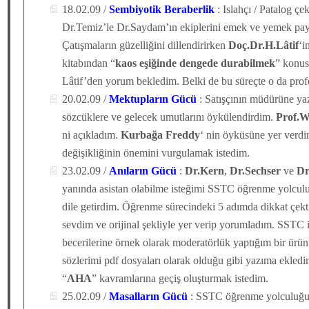
18.02.09 /
Sembiyotik Beraberlik
: Islahçı / Patalog çe
Dr.Temiz’le Dr.Saydam’ın ekiplerini emek ve yemek pay
Çatışmaların güzelliğini dillendirirken
Doç.Dr.H.Lâtif
‘i
kitabından “
kaos eşiğinde dengede durabilmek
” konus
Lâtif’den yorum bekledim. Belki de bu süreçte o da prof
20.02.09 /
Mektupların Gücü
: Satışçının müdürüne ya
sözcüklere ve gelecek umutlarını öykülendirdim.
Prof.W
ni açıkladım.
Kurbağa Freddy
‘ nin öyküsüne yer verdi
değişikliğinin önemini vurgulamak istedim.
23.02.09 /
Anıların Gücü
:
Dr.Kern
,
Dr.Sechser
ve
Dr
yanında asistan olabilme isteğimi SSTC öğrenme yolculuk
dile getirdim. Öğrenme sürecindeki 5 adımda dikkat çek
sevdim ve orijinal şekliyle yer verip yorumladım. SSTC 
becerilerine örnek olarak moderatörlük yaptığım bir ürü
sözlerimi pdf dosyaları olarak olduğu gibi yazıma ekle
“
AHA
” kavramlarına geçiş oluşturmak istedim.
25.02.09 /
Masalların Gücü
: SSTC öğrenme yolculuğun