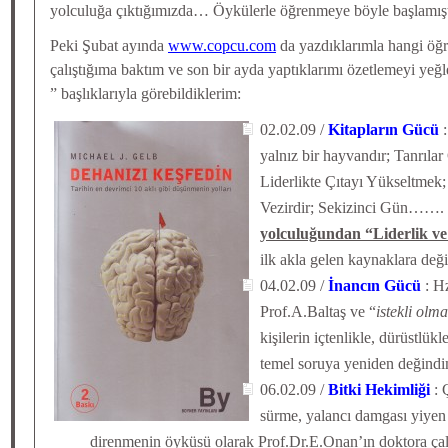
yolculuğa çıktığımızda… Öykülerle öğrenmeye böyle başlamışt
Peki Şubat ayında
www.copcu.com
da yazdıklarımla hangi öğr
çalıştığıma baktım ve son bir ayda yaptıklarımı özetlemeyi yeğl
” başlıklarıyla görebildiklerim:
02.02.09 /
Kitapların Gücü
:
yalnız bir hayvandır; Tanrıla
Liderlikte Çıtayı Yükseltmek;
Vezirdir; Sekizinci Gün…….
yolculuğundan “Liderlik ve
ilk akla gelen kaynaklara değ
04.02.09 /
İnancın Gücü
: H
Prof.A.Baltaş ve “
istekli olm
kişilerin içtenlikle, dürüstlük
temel soruya yeniden değindi
06.02.09 /
Bitki Hekimliği
: 
sürme, yalancı damgası yiyen
direnmenin öyküsü olarak Prof.Dr.E.Onan’ın doktora çal