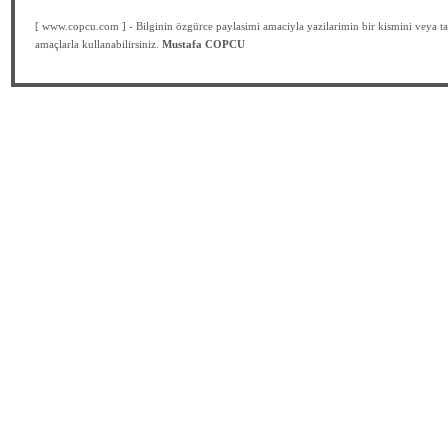
[ www.copcu.com ] - Bilginin özgürce paylasimi amaciyla yazilarimin bir kismini veya ta
amaçlarla kullanabilirsiniz.
Mustafa COPCU