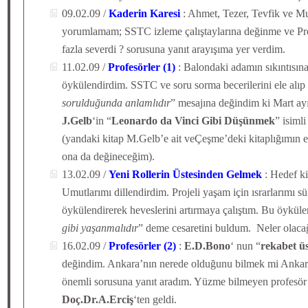
09.02.09 /
Kaderin Karesi
: Ahmet, Tezer, Tevfik ve Mus
yorumlamam; SSTC izleme çalıştaylarına değinme ve Pro
fazla severdi ? sorusuna yanıt arayışıma yer verdim.
11.02.09 /
Profesörler (1)
: Balondaki adamın sıkıntısın
öykülendirdim. SSTC ve soru sorma becerilerini ele alıp
sorulduğunda anlamlıdır
” mesajına değindim ki Mart ay
J.Gelb
‘in “
Leonardo da Vinci Gibi Düşünmek
” isiml
(yandaki kitap M.Gelb’e ait veÇeşme’deki kitaplığımın 
ona da değineceğim).
13.02.09 /
Yeni Rollerin Üstesinden Gelmek
: Hedef ki
Umutlarımı dillendirdim. Projeli yaşam için ısrarlarımı s
öykülendirerek heveslerini artırmaya çalıştım. Bu öykül
gibi yaşanmalıdır
” deme cesaretini buldum. Neler olaca
16.02.09 /
Profesörler (2)
:
E.D.Bono
‘ nun “
rekabet ü
değindim. Ankara’nın nerede olduğunu bilmek mi Ankar
önemli sorusuna yanıt aradım. Yüzme bilmeyen profesör
Doç.Dr.A.Erciş
‘ten geldi.